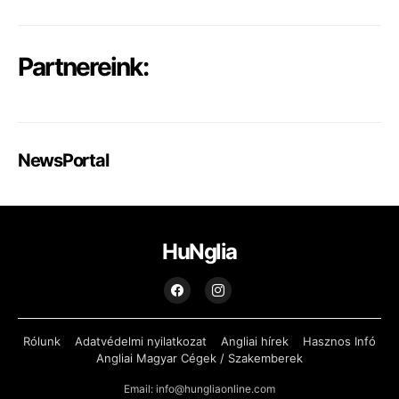
Partnereink:
NewsPortal
HuNglia
Rólunk
Adatvédelmi nyilatkozat
Angliai hírek
Hasznos Infó
Angliai Magyar Cégek / Szakemberek
Email: info@hungliaonline.com