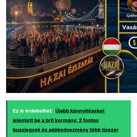
Ez is érdekelhet:
Újabb könnyítéseket
jelentett be a brit kormány: 2 fontos
buszjegyek és adókedvezmény több tízezer