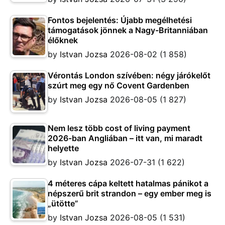
Fontos bejelentés: Újabb megélhetési
támogatások jönnek a Nagy-Britanniában
élőknek
by
Istvan Jozsa
2026-08-02
(1 858)
Vérontás London szívében: négy járókelőt
szúrt meg egy nő Covent Gardenben
by
Istvan Jozsa
2026-08-05
(1 827)
Nem lesz több cost of living payment
2026-ban Angliában – itt van, mi maradt
helyette
by
Istvan Jozsa
2026-07-31
(1 622)
4 méteres cápa keltett hatalmas pánikot a
népszerű brit strandon – egy ember meg is
„ütötte”
by
Istvan Jozsa
2026-08-05
(1 531)