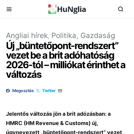
Angliai hírek
Politika, Gazdaság
Új „büntetőpont-rendszert”
vezet be a brit adóhatóság
2026-tól – milliókat érinthet a
változás
Megosztás
Twitter
Jelentős változás jön a brit adózásban: a
HMRC (HM Revenue & Customs) új,
úgynevezett „büntetőpont-rendszert” vezet