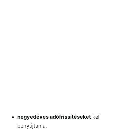
negyedéves adófrissítéseket
kell
benyújtania,