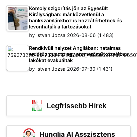
Komoly szigorítás jön az Egyesült
Királyságban: már közvetlenül a
bankszámlánkhoz is hozzáférhetnek és
levonhatják a tartozásokat
by
Istvan Jozsa
2026-08-06
(1 483)
Rendkívüli helyzet Angliában: hatalmas
erdőtűz pusztít egy atomerőmű közelében,
lakókat evakuáltak
by
Istvan Jozsa
2026-07-30
(1 431)
Legfrissebb Hírek
Hunglia AI Asszisztens