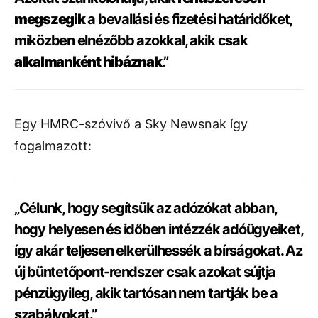
megszegik
a bevallási és fizetési határidőket,
miközben elnézőbb azokkal, akik csak
alkalmanként hibáznak
.”
Egy HMRC-szóvivő a Sky Newsnak így
fogalmazott:
„Célunk, hogy segítsük az adózókat abban,
hogy helyesen és időben intézzék adóügyeiket,
így akár teljesen elkerülhessék a bírságokat. Az
új büntetőpont-rendszer csak azokat sújtja
pénzügyileg, akik tartósan nem tartják be a
szabályokat.”