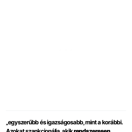
„egyszerűbb és igazságosabb, mint a korábbi.
Azokat szankcionálja, akik
rendszeresen