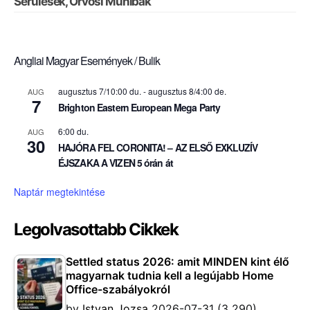
Sérülések, Orvosi Műhibák
Angliai Magyar Események / Bulik
augusztus 7/10:00 du.
-
augusztus 8/4:00 de.
AUG
7
Brighton Eastern European Mega Party
6:00 du.
AUG
30
HAJÓRA FEL CORONITA! – AZ ELSŐ EXKLUZÍV
ÉJSZAKA A VIZEN 5 órán át
Naptár megtekintése
Legolvasottabb Cikkek
Settled status 2026: amit MINDEN kint élő
magyarnak tudnia kell a legújabb Home
Office-szabályokról
by
Istvan Jozsa
2026-07-31
(3 290)