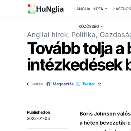
ANGLIAI HÍREK
HASZNOS
KÖZÖSSÉG
Angliai hírek
Politika, Gazdasá
Tovább tolja a
intézkedések 
Megosztás
Twitter
0
Shares
Published on
Boris Johnson valós
2022-01-03
a héten bevezetik-e 