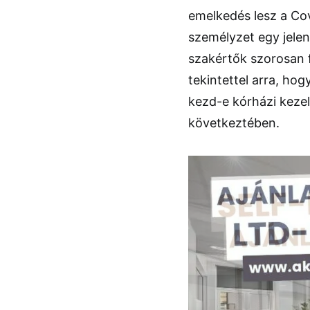
emelkedés lesz a Cov
személyzet egy jelen
szakértők szorosan f
tekintettel arra, ho
kezd-e kórházi kezel
következtében.