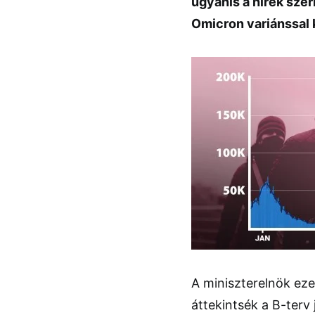
ugyanis a hírek szer
Omicron variánssal 
A miniszterelnök eze
áttekintsék a B-terv 