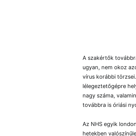
A szakértők továbbra
ugyan, nem okoz azo
vírus korábbi törzse
lélegeztetőgépre he
nagy száma, valamin
továbbra is óriási n
Az NHS egyik londoni
hetekben valószínűle