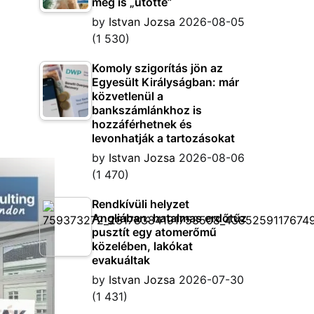
meg is „ütötte”
by
Istvan Jozsa
2026-08-05
(1 530)
Komoly szigorítás jön az
Egyesült Királyságban: már
közvetlenül a
bankszámlánkhoz is
hozzáférhetnek és
levonhatják a tartozásokat
by
Istvan Jozsa
2026-08-06
(1 470)
Rendkívüli helyzet
Angliában: hatalmas erdőtűz
pusztít egy atomerőmű
közelében, lakókat
evakuáltak
by
Istvan Jozsa
2026-07-30
(1 431)