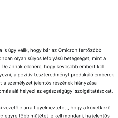
 is úgy vélik, hogy bár az Omicron fertőzőbb
nban olyan súlyos lefolyású betegséget, mint a
i. De annak ellenére, hogy kevesebb embert kell
lyezni, a pozitív teszteredményt produkáló emberek
t a személyzet jelentős részének hiányzása
yomás alá helyezi az egészségügyi szolgáltatásokat.
 vezetője arra figyelmeztetett, hogy a következő
g egyre több műtétet le kell mondani, ha jelentős