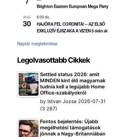
7
Brighton Eastern European Mega Party
6:00 du.
AUG
30
HAJÓRA FEL CORONITA! – AZ ELSŐ
EXKLUZÍV ÉJSZAKA A VIZEN 5 órán át
Naptár megtekintése
Legolvasottabb Cikkek
Settled status 2026: amit
MINDEN kint élő magyarnak
tudnia kell a legújabb Home
Office-szabályokról
by
Istvan Jozsa
2026-07-31
(3 287)
Fontos bejelentés: Újabb
megélhetési támogatások
jönnek a Nagy-Britanniában