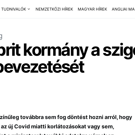
 TUDNIVALÓK
NEMZETKÖZI HÍREK
MAGYAR HÍREK
ANGLIAI M
g
 brit kormány a szi
bevezetését
zínűleg továbbra sem fog döntést hozni arról, hogy
az új Covid miatti korlátozásokat vagy sem,