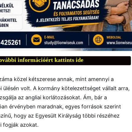
ovábbi információért kattints ide
záma közel kétszerese annak, mint amennyi a
 ülésén volt. A kormány kötelezettséget vállalt arra,
zsgálja az angliai korlátozásokat. Ám, bár a
óan érvényben maradnak, egyes források szerint
zínű, hogy az Egyesült Királyság többi részéhez
i fogják azokat.