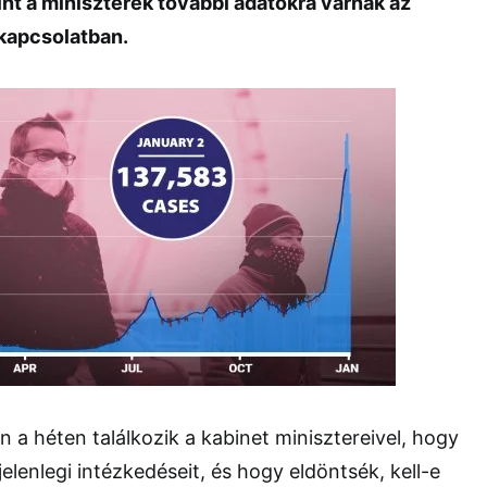
int a miniszterek további adatokra várnak az
kapcsolatban.
n a héten találkozik a kabinet minisztereivel, hogy
jelenlegi intézkedéseit, és hogy eldöntsék, kell-e