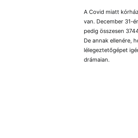
A Covid miatt kórház
van. December 31-én
pedig összesen 3744
De annak ellenére, 
lélegeztetőgépet ig
drámaian.