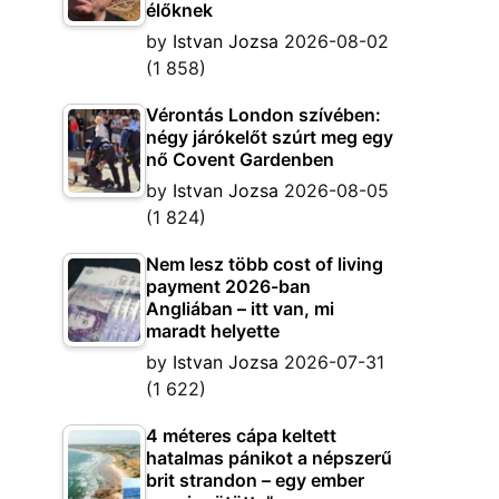
élőknek
by
Istvan Jozsa
2026-08-02
(1 858)
Vérontás London szívében:
négy járókelőt szúrt meg egy
nő Covent Gardenben
by
Istvan Jozsa
2026-08-05
(1 824)
Nem lesz több cost of living
payment 2026-ban
Angliában – itt van, mi
maradt helyette
by
Istvan Jozsa
2026-07-31
(1 622)
4 méteres cápa keltett
hatalmas pánikot a népszerű
brit strandon – egy ember