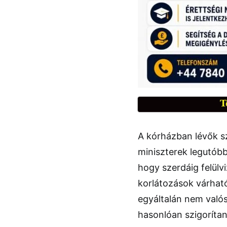
T
A kórházban lévők s
miniszterek legutóbbi
hogy szerdáig felülvi
korlátozások várhat
egyáltalán nem valós
hasonlóan szigorítan