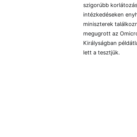
szigorúbb korlátozás
intézkedéseken enyhí
miniszterek találkoz
megugrott az Omicro
Királyságban példátl
lett a tesztjük.