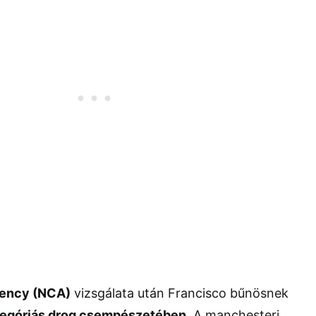
gency (NCA)
vizsgálata után Francisco bűnösnek
egóriás drog csempészetében
. A manchesteri