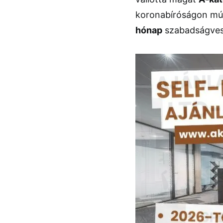
koronabíróságon múlt
hónap
szabadságvesz