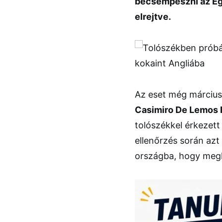
becsempészni az Eg
elrejtve.
Az eset még március
Casimiro De Lemos 
tolószékkel érkezett
ellenőrzés során azt
országba, hogy megl