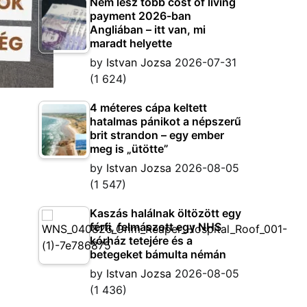
Nem lesz több cost of living
payment 2026-ban
Angliában – itt van, mi
maradt helyette
by
Istvan Jozsa
2026-07-31
(1 624)
4 méteres cápa keltett
hatalmas pánikot a népszerű
brit strandon – egy ember
meg is „ütötte”
by
Istvan Jozsa
2026-08-05
(1 547)
Kaszás halálnak öltözött egy
férfi, felmászott egy NHS
kórház tetejére és a
betegeket bámulta némán
by
Istvan Jozsa
2026-08-05
(1 436)