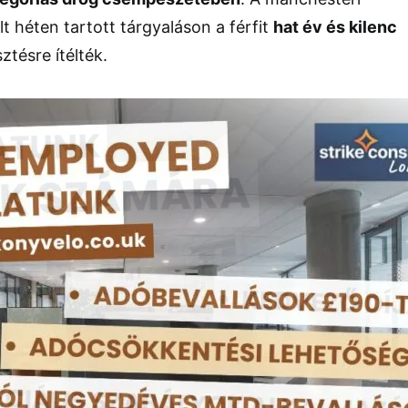
 héten tartott tárgyaláson a férfit
hat év és kilenc
tésre ítélték.