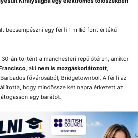
yesült Királyságba egy elektromos tolószékben
 30-án történt a manchesteri repülőtéren, amikor
Francisco
, aki
nem is mozgáskorlátozott
,
 Barbados fővárosából, Bridgetownból. A férfi az
 állította, hogy mindössze két napra érkezett az
átogasson egy barátot.