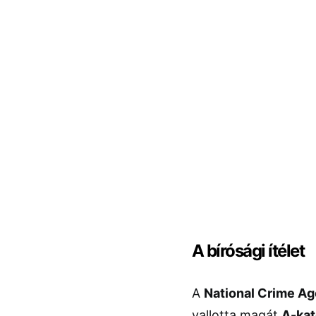
A bírósági ítélet
A
National Crime A
vallotta magát
A-kat