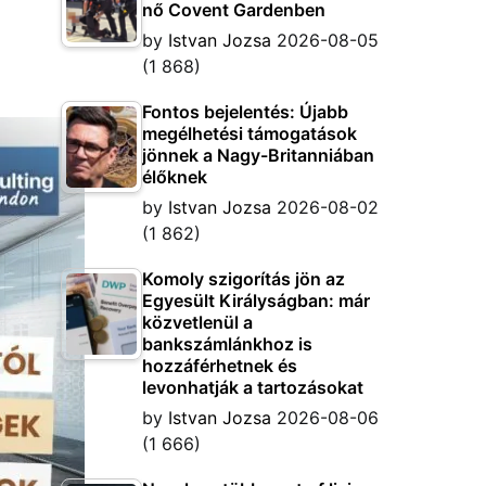
nő Covent Gardenben
by
Istvan Jozsa
2026-08-05
(1 868)
Fontos bejelentés: Újabb
megélhetési támogatások
jönnek a Nagy-Britanniában
élőknek
by
Istvan Jozsa
2026-08-02
(1 862)
Komoly szigorítás jön az
Egyesült Királyságban: már
közvetlenül a
bankszámlánkhoz is
hozzáférhetnek és
levonhatják a tartozásokat
by
Istvan Jozsa
2026-08-06
(1 666)