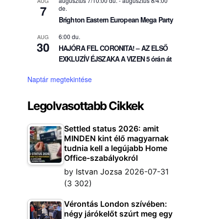
augusztus 7/10:00 du.
-
augusztus 8/4:00
AUG
7
de.
Brighton Eastern European Mega Party
6:00 du.
AUG
30
HAJÓRA FEL CORONITA! – AZ ELSŐ
EXKLUZÍV ÉJSZAKA A VIZEN 5 órán át
Naptár megtekintése
Legolvasottabb Cikkek
Settled status 2026: amit
MINDEN kint élő magyarnak
tudnia kell a legújabb Home
Office-szabályokról
by
Istvan Jozsa
2026-07-31
(3 302)
Vérontás London szívében:
négy járókelőt szúrt meg egy