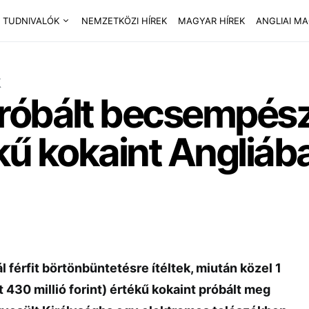
 TUDNIVALÓK
NEMZETKÖZI HÍREK
MAGYAR HÍREK
ANGLIAI M
k
óbált becsempészni
ékű kokaint Angliáb
 férfit börtönbüntetésre ítéltek, miután közel 1
t 430 millió forint) értékű kokaint próbált meg