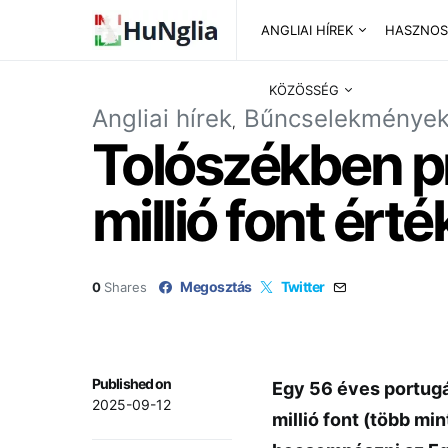
ANGLIAI HÍREK
HASZNOS
KÖZÖSSÉG
Angliai hírek
Bűncselekménye
Tolószékben pr
millió font ért
Megosztás
Twitter
0
Shares
Published on
Egy 56 éves portugál
2025-09-12
millió font (több min