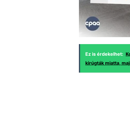
Ez is érdekelhet:
K
kirúgták miatta, maj