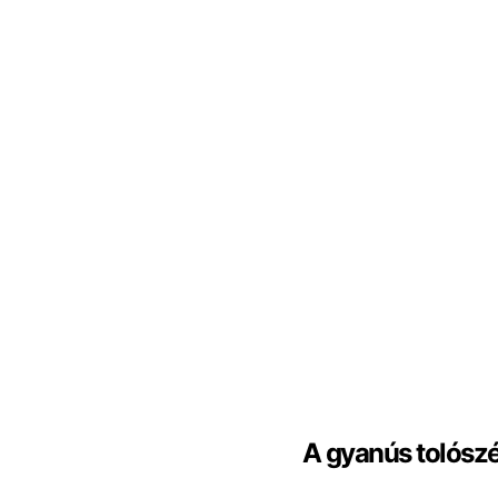
A gyanús tolósz