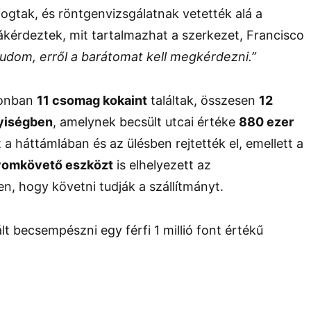
ogtak, és röntgenvizsgálatnak vetették alá a
ákérdeztek, mit tartalmazhat a szerkezet, Francisco
udom, erről a barátomat kell megkérdezni.”
zonban
11 csomag kokaint
találtak, összesen
12
yiségben
, amelynek becsült utcai értéke
880 ezer
 a háttámlában és az ülésben rejtették el, emellett a
yomkövető eszközt
is elhelyezett az
, hogy követni tudják a szállítmányt.