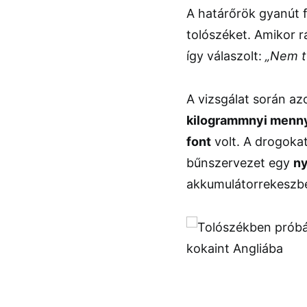
A határőrök gyanút f
tolószéket. Amikor r
így válaszolt:
„Nem t
A vizsgálat során a
kilogrammnyi menn
font
volt. A drogokat
bűnszervezet egy
n
akkumulátorrekeszben