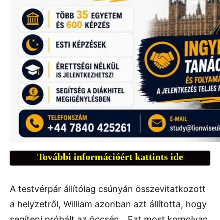
További információért kattints ide
A testvérpár állítólag csúnyán összevitatkozott
a helyzetről, William azonban azt állította, hogy
segíteni próbált az öccsén. „Ezt most komolyan