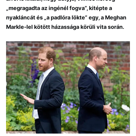
„megragadta az ingénél fogva”, kitépte a
nyakláncát és „a padlóra lökte” egy, a Meghan
Markle-lel kötött házassága körüli vita során.