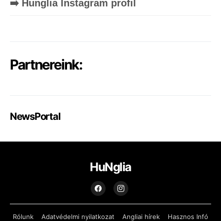
➡️ Hunglia Instagram profil
Partnereink:
NewsPortal
HuNglia
Rólunk
Adatvédelmi nyilatkozat
Angliai hírek
Hasznos Infó