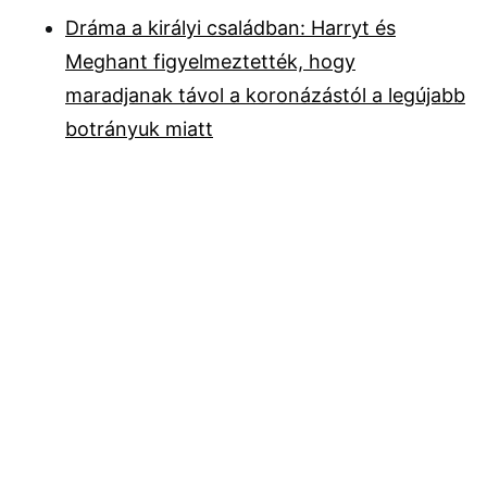
Dráma a királyi családban: Harryt és
Meghant figyelmeztették, hogy
maradjanak távol a koronázástól a legújabb
botrányuk miatt