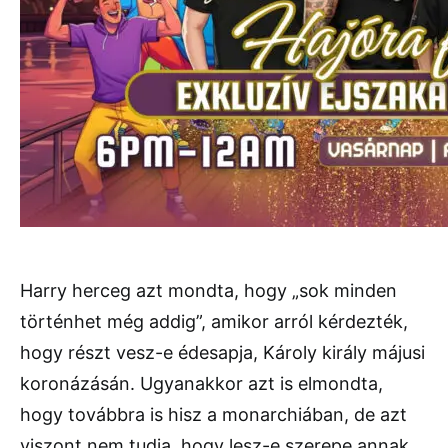
Harry herceg azt mondta, hogy „sok minden
történhet még addig”, amikor arról kérdezték,
hogy részt vesz-e édesapja, Károly király májusi
koronázásán. Ugyanakkor azt is elmondta,
hogy továbbra is hisz a monarchiában, de azt
viszont nem tudja, hogy lesz-e szerepe annak