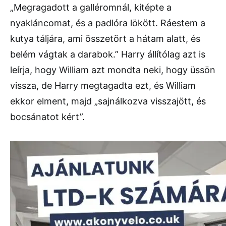
„Megragadott a galléromnál, kitépte a
nyakláncomat, és a padlóra lökött. Ráestem a
kutya táljára, ami összetört a hátam alatt, és
belém vágtak a darabok.” Harry állítólag azt is
leírja, hogy William azt mondta neki, hogy üssön
vissza, de Harry megtagadta ezt, és William
ekkor elment, majd „sajnálkozva visszajött, és
bocsánatot kért”.