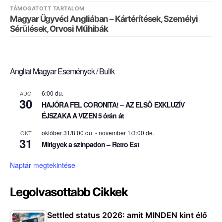
TÁMOGATOTT TARTALOM
Magyar Ügyvéd Angliában – Kártérítések, Személyi
Sérülések, Orvosi Műhibák
Angliai Magyar Események / Bulik
6:00 du.
AUG
30
HAJÓRA FEL CORONITA! – AZ ELSŐ EXKLUZÍV
ÉJSZAKA A VIZEN 5 órán át
október 31/8:00 du.
-
november 1/3:00 de.
OKT
31
Mirigyek a színpadon – Retro Est
Naptár megtekintése
Legolvasottabb Cikkek
Settled status 2026: amit MINDEN kint élő