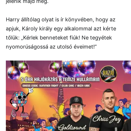
jelenik majd meg.
Harry állítólag olyat is ír könyvében, hogy az
apjuk, Károly király egy alkalommal azt kérte
tőlük: „Kérlek benneteket fiúk! Ne tegyétek
nyomorúságossá az utolsó éveimet!”