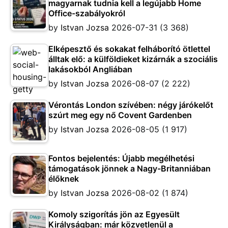
magyarnak tudnia kell a legújabb Home
Office-szabályokról
by
Istvan Jozsa
2026-07-31
(3 368)
Elképesztő és sokakat felháborító ötlettel
álltak elő: a külföldieket kizárnák a szociális
lakásokból Angliában
by
Istvan Jozsa
2026-08-07
(2 222)
Vérontás London szívében: négy járókelőt
szúrt meg egy nő Covent Gardenben
by
Istvan Jozsa
2026-08-05
(1 917)
Fontos bejelentés: Újabb megélhetési
támogatások jönnek a Nagy-Britanniában
élőknek
by
Istvan Jozsa
2026-08-02
(1 874)
Komoly szigorítás jön az Egyesült
Királyságban: már közvetlenül a