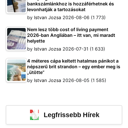
bankszámlánkhoz is hozzáférhetnek és
levonhatják a tartozásokat
by
Istvan Jozsa
2026-08-06
(1 773)
Nem lesz több cost of living payment
2026-ban Angliában – itt van, mi maradt
helyette
by
Istvan Jozsa
2026-07-31
(1 633)
4 méteres cápa keltett hatalmas pánikot a
népszerű brit strandon – egy ember meg is
„ütötte”
by
Istvan Jozsa
2026-08-05
(1 585)
Legfrissebb Hírek