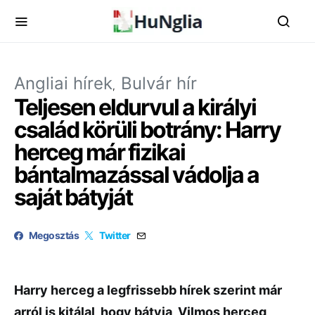
Angliai hírek
Bulvár hír
Teljesen eldurvul a királyi
család körüli botrány: Harry
herceg már fizikai
bántalmazással vádolja a
saját bátyját
Megosztás
Twitter
Harry herceg a legfrissebb hírek szerint már
arról is kitálal, hogy bátyja, Vilmos herceg