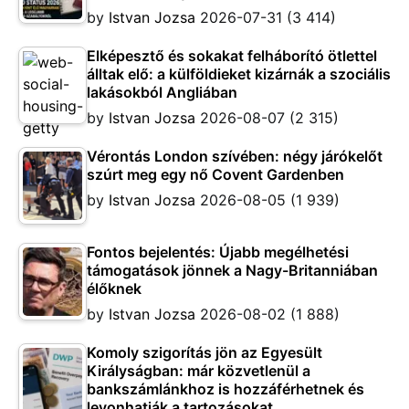
by
Istvan Jozsa
2026-07-31
(3 414)
Elképesztő és sokakat felháborító ötlettel
álltak elő: a külföldieket kizárnák a szociális
lakásokból Angliában
by
Istvan Jozsa
2026-08-07
(2 315)
Vérontás London szívében: négy járókelőt
szúrt meg egy nő Covent Gardenben
by
Istvan Jozsa
2026-08-05
(1 939)
Fontos bejelentés: Újabb megélhetési
támogatások jönnek a Nagy-Britanniában
élőknek
by
Istvan Jozsa
2026-08-02
(1 888)
Komoly szigorítás jön az Egyesült
Királyságban: már közvetlenül a
bankszámlánkhoz is hozzáférhetnek és
levonhatják a tartozásokat