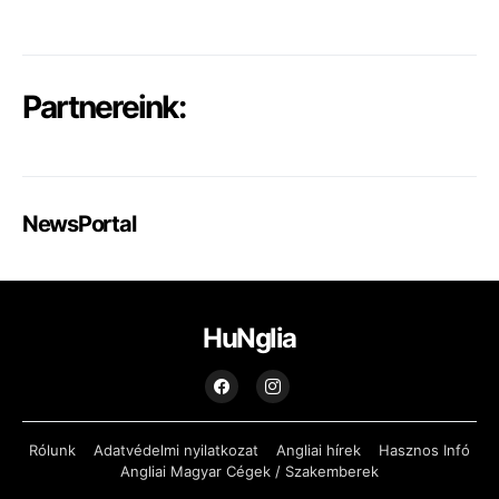
Partnereink:
NewsPortal
HuNglia
Rólunk
Adatvédelmi nyilatkozat
Angliai hírek
Hasznos Infó
Angliai Magyar Cégek / Szakemberek