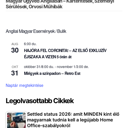
Magyar Ügyvéd Angliában – Kártérítések, Személyi
Sérülések, Orvosi Műhibák
Angliai Magyar Események / Bulik
6:00 du.
AUG
30
HAJÓRA FEL CORONITA! – AZ ELSŐ EXKLUZÍV
ÉJSZAKA A VIZEN 5 órán át
október 31/8:00 du.
-
november 1/3:00 de.
OKT
31
Mirigyek a színpadon – Retro Est
Naptár megtekintése
Legolvasottabb Cikkek
Settled status 2026: amit MINDEN kint élő
magyarnak tudnia kell a legújabb Home
Office-szabályokról