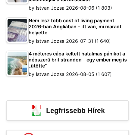
by
Istvan Jozsa
2026-08-06
(1 803)
Nem lesz több cost of living payment
2026-ban Angliában – itt van, mi maradt
helyette
by
Istvan Jozsa
2026-07-31
(1 640)
4 méteres cápa keltett hatalmas pánikot a
népszerű brit strandon – egy ember meg is
„ütötte”
by
Istvan Jozsa
2026-08-05
(1 607)
Legfrissebb Hírek