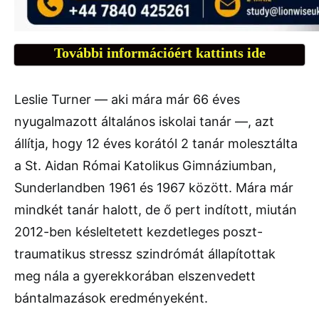
További információért kattints ide
Leslie Turner — aki mára már 66 éves
nyugalmazott általános iskolai tanár —, azt
állítja, hogy 12 éves korától 2 tanár molesztálta
a St. Aidan Római Katolikus Gimnáziumban,
Sunderlandben 1961 és 1967 között. Mára már
mindkét tanár halott, de ő pert indított, miután
2012-ben késleltetett kezdetleges poszt-
traumatikus stressz szindrómát állapítottak
meg nála a gyerekkorában elszenvedett
bántalmazások eredményeként.