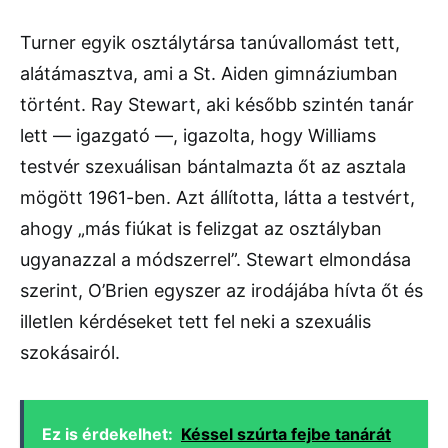
Turner egyik osztálytársa tanúvallomást tett,
alátámasztva, ami a St. Aiden gimnáziumban
történt. Ray Stewart, aki később szintén tanár
lett — igazgató —, igazolta, hogy Williams
testvér szexuálisan bántalmazta őt az asztala
mögött 1961-ben. Azt állította, látta a testvért,
ahogy „más fiúkat is felizgat az osztályban
ugyanazzal a módszerrel”. Stewart elmondása
szerint, O’Brien egyszer az irodájába hívta őt és
illetlen kérdéseket tett fel neki a szexuális
szokásairól.
Ez is érdekelhet:
Késsel szúrta fejbe tanárát