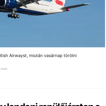
tish Airwayst, miután vasárnap törölni
 read