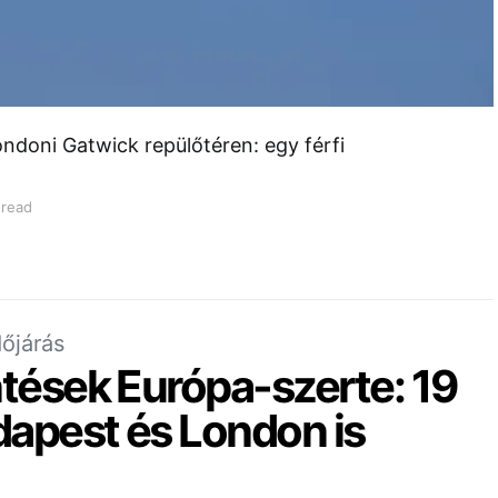
ondoni Gatwick repülőtéren: egy férfi
 read
dőjárás
ntések Európa-szerte: 19
dapest és London is