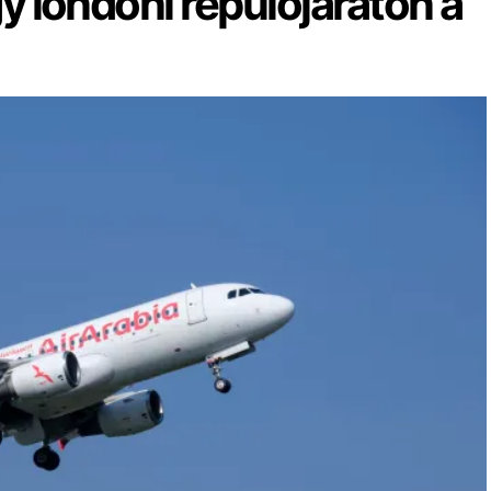
gy londoni repülőjáraton a