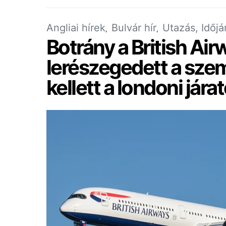
Angliai hírek
Bulvár hír
Utazás, Időjá
Botrány a British Air
lerészegedett a szem
kellett a londoni jára