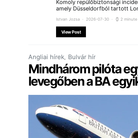
Komoly repülőbiztonsági inciden
amely Düsseldorfból tartott L
Istvan Jozsa
2026-07-30
2 minute
View Post
Angliai hírek
Bulvár hír
Mindhárom pilóta egy
levegőben a BA egyik