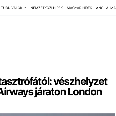
 TUDNIVALÓK
NEMZETKÖZI HÍREK
MAGYAR HÍREK
ANGLIAI M
asztrófától: vészhelyzet
h Airways járaton London