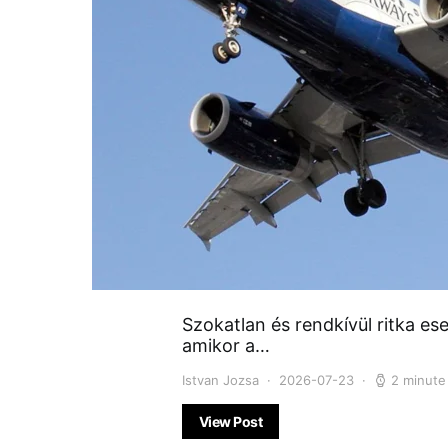
Szokatlan és rendkívül ritka ese
amikor a…
Istvan Jozsa
2026-07-23
2 minute
View Post