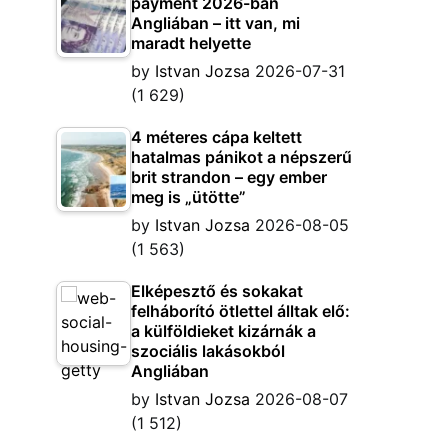
payment 2026-ban
Angliában – itt van, mi
maradt helyette
by
Istvan Jozsa
2026-07-31
(1 629)
4 méteres cápa keltett
hatalmas pánikot a népszerű
brit strandon – egy ember
meg is „ütötte”
by
Istvan Jozsa
2026-08-05
(1 563)
Elképesztő és sokakat
felháborító ötlettel álltak elő:
a külföldieket kizárnák a
szociális lakásokból
Angliában
by
Istvan Jozsa
2026-08-07
(1 512)