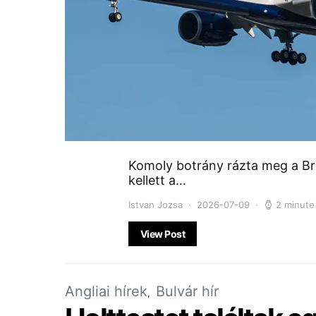
Komoly botrány rázta meg a Bri
kellett a…
Istvan Jozsa
2026-07-09
2 minute
View Post
Angliai hírek
Bulvár hír