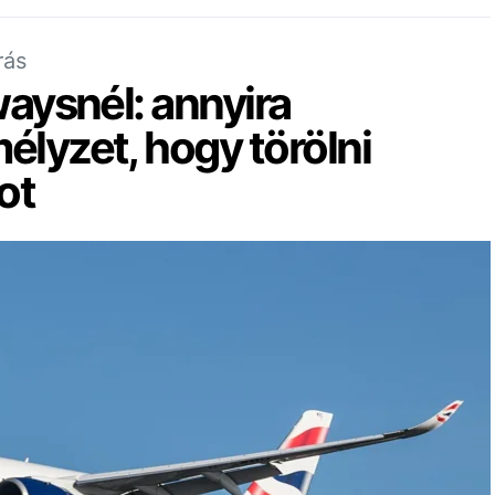
rás
waysnél: annyira
élyzet, hogy törölni
tot