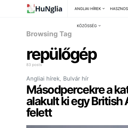
ANGLIAI HÍREK
HASZNOS
KÖZÖSSÉG
Browsing Tag
repülőgép
83 posts
Angliai hírek
Bulvár hír
Másodpercekre a kat
alakult ki egy Britis
felett