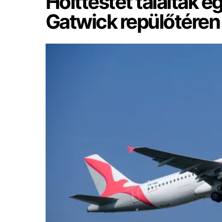
Holttestet találtak e
Gatwick repülőtéren