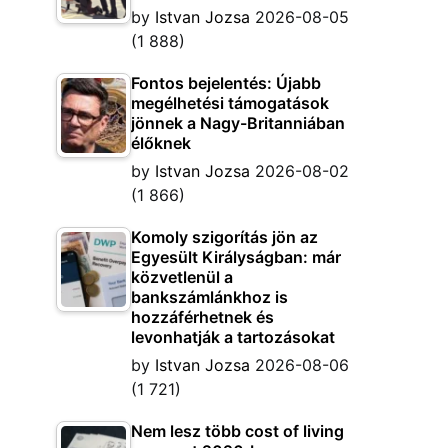
by
Istvan Jozsa
2026-08-05
(1 888)
Fontos bejelentés: Újabb
megélhetési támogatások
jönnek a Nagy-Britanniában
élőknek
by
Istvan Jozsa
2026-08-02
(1 866)
Komoly szigorítás jön az
Egyesült Királyságban: már
közvetlenül a
bankszámlánkhoz is
hozzáférhetnek és
levonhatják a tartozásokat
by
Istvan Jozsa
2026-08-06
(1 721)
Nem lesz több cost of living