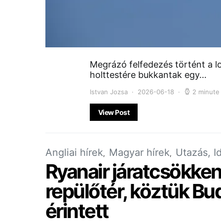
Megrázó felfedezés történt a l
holttestére bukkantak egy…
Istvan Jozsa
2026-06-18
2 minute
View Post
Angliai hírek
Magyar hírek
Utazás, I
Ryanair járatcsökke
repülőtér, köztük Bu
érintett