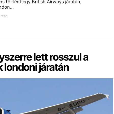
s történt egy British Airways járatán,
ondon…
 read
szerre lett rosszul a
 londoni járatán