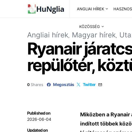
ANGLIAI HÍREK
HASZNOS
KÖZÖSSÉG
Angliai hírek
Magyar hírek
Uta
Ryanair járatc
repülőtér, köz
Megosztás
Twitter
0
Shares
Published on
Miközben a Ryanair 
2026-06-04
indított többek közö
Updated on