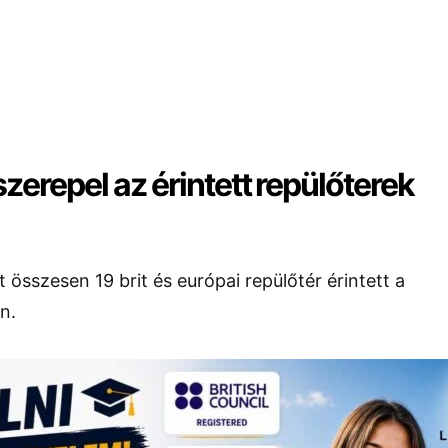
zerepel az érintett repülőterek
 összesen 19 brit és európai repülőtér érintett a
n.