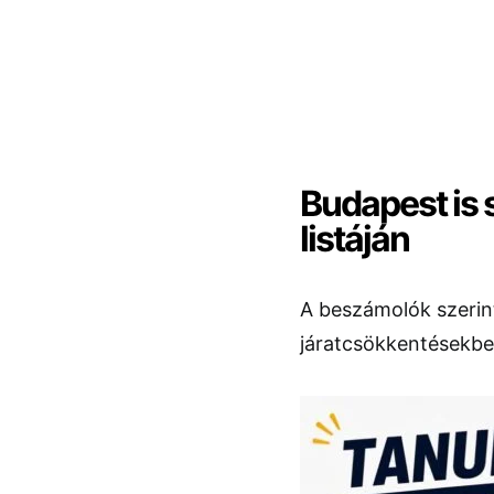
Budapest is s
listáján
A beszámolók szerint
járatcsökkentésekbe