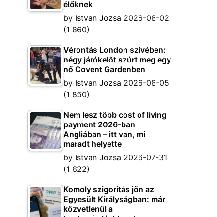
élőknek
by
Istvan Jozsa
2026-08-02
(1 860)
Vérontás London szívében:
négy járókelőt szúrt meg egy
nő Covent Gardenben
by
Istvan Jozsa
2026-08-05
(1 850)
Nem lesz több cost of living
payment 2026-ban
Angliában – itt van, mi
maradt helyette
by
Istvan Jozsa
2026-07-31
(1 622)
Komoly szigorítás jön az
Egyesült Királyságban: már
közvetlenül a