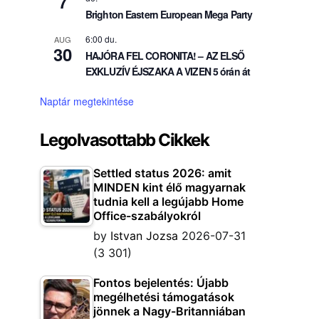
7
Brighton Eastern European Mega Party
6:00 du.
AUG
30
HAJÓRA FEL CORONITA! – AZ ELSŐ
EXKLUZÍV ÉJSZAKA A VIZEN 5 órán át
Naptár megtekintése
Legolvasottabb Cikkek
Settled status 2026: amit
MINDEN kint élő magyarnak
tudnia kell a legújabb Home
Office-szabályokról
by
Istvan Jozsa
2026-07-31
(3 301)
Fontos bejelentés: Újabb
megélhetési támogatások
jönnek a Nagy-Britanniában