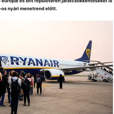
 európai és brit repülőtéren járatcsökkentéseket is
-os nyári menetrend előtt.