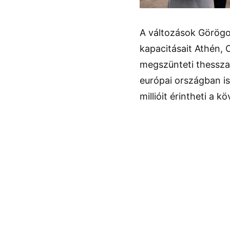
A változások Görögor
kapacitásait Athén, 
megszünteti thesszalo
európai országban is
millióit érintheti a 