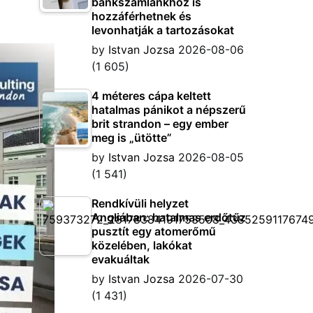
bankszámlánkhoz is
hozzáférhetnek és
levonhatják a tartozásokat
by
Istvan Jozsa
2026-08-06
(1 605)
4 méteres cápa keltett
hatalmas pánikot a népszerű
brit strandon – egy ember
meg is „ütötte”
by
Istvan Jozsa
2026-08-05
(1 541)
Rendkívüli helyzet
Angliában: hatalmas erdőtűz
pusztít egy atomerőmű
közelében, lakókat
evakuáltak
by
Istvan Jozsa
2026-07-30
(1 431)