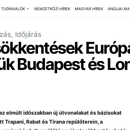
 TUDNIVALÓK
NEMZETKÖZI HÍREK
MAGYAR HÍREK
ANGLIAI M
zás, Időjárás
sökkentések Európa
tük Budapest és Lon
az elmúlt időszakban új útvonalakat és bázisokat
tt Trapani, Rabat és Tirana repülőterein, a