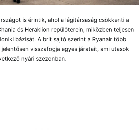
szágot is érintik, ahol a légitársaság csökkenti a
Chania és Heraklion repülőterein, miközben teljesen
niki bázisát. A brit sajtó szerint a Ryanair több
 jelentősen visszafogja egyes járatait, ami utasok
következő nyári szezonban.