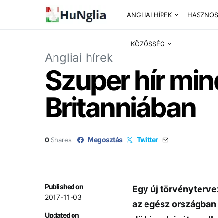
ANGLIAI HÍREK
HASZNOS
KÖZÖSSÉG
Angliai hírek
Szuper hír min
Britanniában
Megosztás
Twitter
0
Shares
Published on
Egy új törvénytervez
2017-11-03
az egész országban 
Updated on