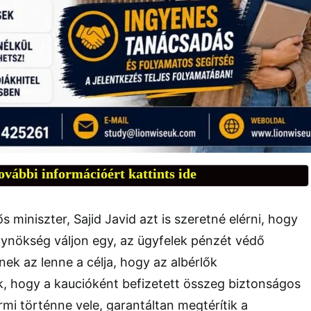
ovábbi információért kattints ide
 miniszter, Sajid Javid azt is szeretné elérni, hogy
gynökség váljon egy, az ügyfelek pénzét védő
nek az lenne a célja, hogy az albérlők
hogy a kaucióként befizetett összeg biztonságos
rmi történne vele, garantáltan megtérítik a