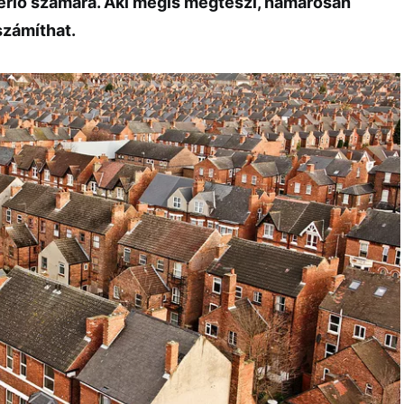
lbérlő számára. Aki mégis megteszi, hamarosan
számíthat.