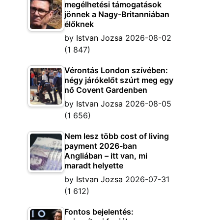
megélhetési támogatások
jönnek a Nagy-Britanniában
élőknek
by
Istvan Jozsa
2026-08-02
(1 847)
Vérontás London szívében:
négy járókelőt szúrt meg egy
nő Covent Gardenben
by
Istvan Jozsa
2026-08-05
(1 656)
Nem lesz több cost of living
payment 2026-ban
Angliában – itt van, mi
maradt helyette
by
Istvan Jozsa
2026-07-31
(1 612)
Fontos bejelentés: