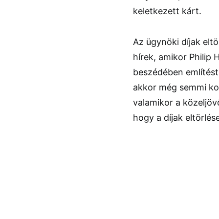
keletkezett kárt.
Az ügynöki díjak elt
hírek, amikor Philip
beszédében említést t
akkor még semmi ko
valamikor a közeljöv
hogy a díjak eltörlé