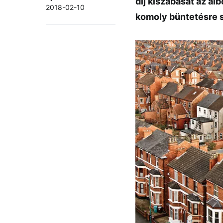
díj kiszabását az a
2018-02-10
komoly büntetésre 