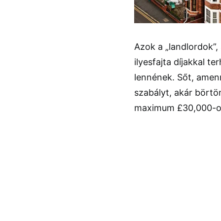
Azok a „landlordok”, 
ilyesfajta díjakkal t
lennének. Sőt, amenn
szabályt, akár bört
maximum £30,000-os 