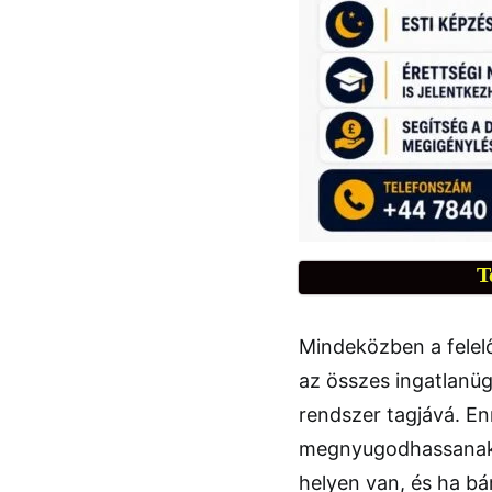
T
Mindeközben a felelős
az összes ingatlanü
rendszer tagjává. En
megnyugodhassanak, 
helyen van, és ha bá