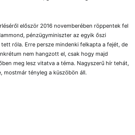
örléséről először 2016 novemberében röppentek fel
 Hammond, pénzügyminiszter az egyik őszi
ett róla. Erre persze mindenki felkapta a fejét, de
nkrétum nem hangzott el, csak hogy majd
őben meg lesz vitatva a téma. Nagyszerű hír tehát,
se, mostmár tényleg a küszöbön áll.