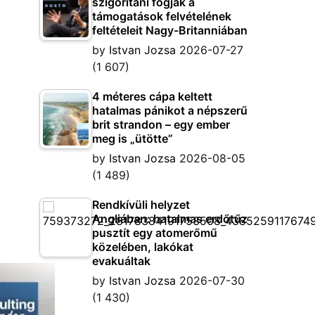
szigorítani fogják a
támogatások felvételének
feltételeit Nagy-Britanniában
by
Istvan Jozsa
2026-07-27
(1 607)
4 méteres cápa keltett
hatalmas pánikot a népszerű
brit strandon – egy ember
meg is „ütötte”
by
Istvan Jozsa
2026-08-05
(1 489)
Rendkívüli helyzet
Angliában: hatalmas erdőtűz
pusztít egy atomerőmű
közelében, lakókat
evakuáltak
by
Istvan Jozsa
2026-07-30
(1 430)