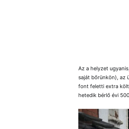
Az a helyzet ugyanis
saját bőrünkön), az 
font feletti extra kö
hetedik bérlő évi 50