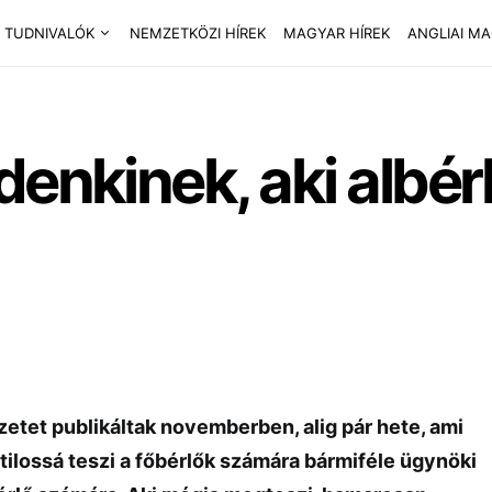
 TUDNIVALÓK
NEMZETKÖZI HÍREK
MAGYAR HÍREK
ANGLIAI M
denkinek, aki albér
etet publikáltak novemberben, alig pár hete, ami
tilossá teszi a főbérlők számára bármiféle ügynöki