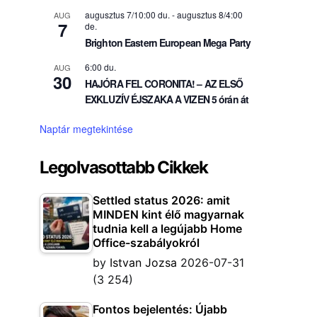
augusztus 7/10:00 du.
-
augusztus 8/4:00
AUG
7
de.
Brighton Eastern European Mega Party
6:00 du.
AUG
30
HAJÓRA FEL CORONITA! – AZ ELSŐ
EXKLUZÍV ÉJSZAKA A VIZEN 5 órán át
Naptár megtekintése
Legolvasottabb Cikkek
Settled status 2026: amit
MINDEN kint élő magyarnak
tudnia kell a legújabb Home
Office-szabályokról
by
Istvan Jozsa
2026-07-31
(3 254)
Fontos bejelentés: Újabb