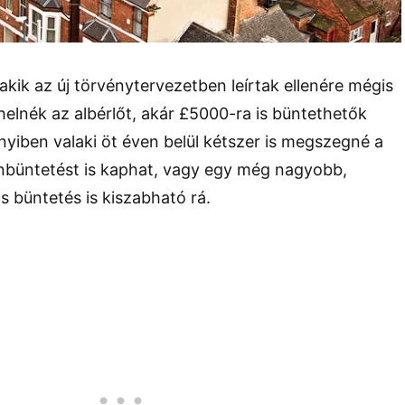
akik az új törvénytervezetben leírtak ellenére mégis
erhelnék az albérlőt, akár £5000-ra is büntethetők
yiben valaki öt éven belül kétszer is megszegné a
önbüntetést is kaphat, vagy egy még nagyobb,
büntetés is kiszabható rá.