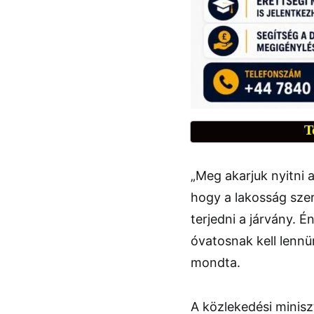
T
„Meg akarjuk nyitni
hogy a lakosság szer
terjedni a járvány. 
óvatosnak kell lennü
mondta.
A közlekedési minisz