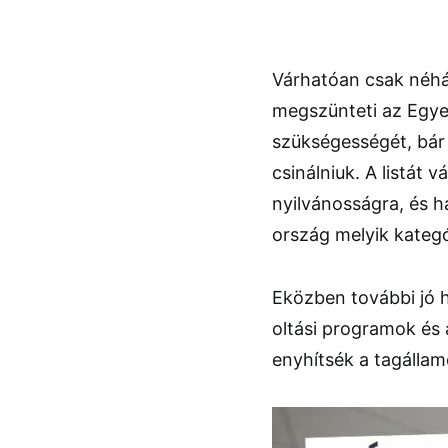
Várhatóan csak néhán
megszünteti az Egyes
szükségességét, bár 
csinálniuk. A listát
nyilvánosságra, és h
ország melyik kateg
Eközben további jó h
oltási programok és
enyhítsék a tagállam