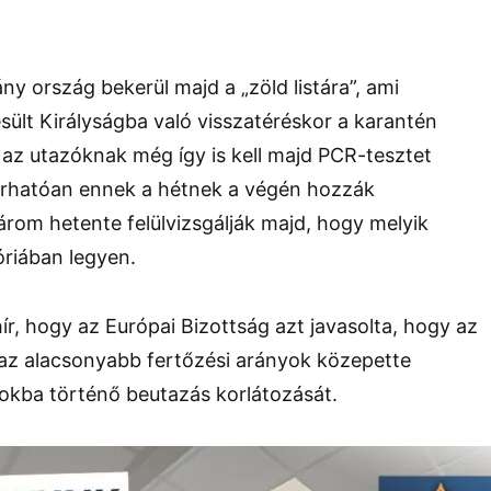
y ország bekerül majd a „zöld listára”, ami
ült Királyságba való visszatéréskor a karantén
az utazóknak még így is kell majd PCR-tesztet
 várhatóan ennek a hétnek a végén hozzák
árom hetente felülvizsgálják majd, hogy melyik
óriában legyen.
ír, hogy az Európai Bizottság azt javasolta, hogy az
 az alacsonyabb fertőzési arányok közepette
okba történő beutazás korlátozását.