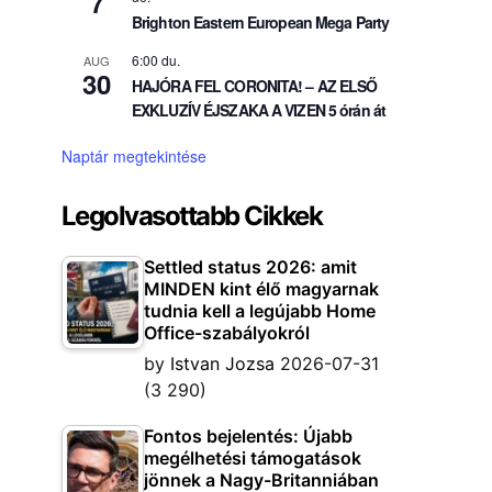
7
Brighton Eastern European Mega Party
6:00 du.
AUG
30
HAJÓRA FEL CORONITA! – AZ ELSŐ
EXKLUZÍV ÉJSZAKA A VIZEN 5 órán át
Naptár megtekintése
Legolvasottabb Cikkek
Settled status 2026: amit
MINDEN kint élő magyarnak
tudnia kell a legújabb Home
Office-szabályokról
by
Istvan Jozsa
2026-07-31
(3 290)
Fontos bejelentés: Újabb
megélhetési támogatások
jönnek a Nagy-Britanniában