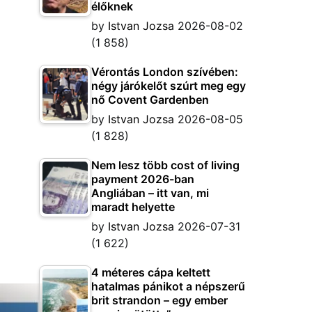
élőknek
by
Istvan Jozsa
2026-08-02
(1 858)
Vérontás London szívében:
négy járókelőt szúrt meg egy
nő Covent Gardenben
by
Istvan Jozsa
2026-08-05
(1 828)
Nem lesz több cost of living
payment 2026-ban
Angliában – itt van, mi
maradt helyette
by
Istvan Jozsa
2026-07-31
(1 622)
4 méteres cápa keltett
hatalmas pánikot a népszerű
brit strandon – egy ember