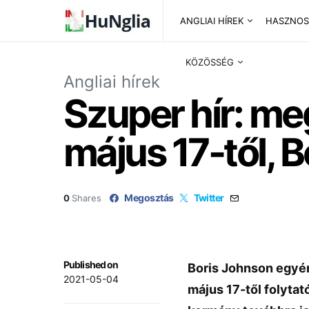
ANGLIAI HÍREK
HASZNOS
KÖZÖSSÉG
Angliai hírek
Szuper hír: me
május 17-től, 
Megosztás
Twitter
0
Shares
Published on
Boris Johnson egyér
2021-05-04
május 17-től folytat