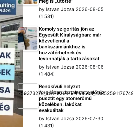
meg is „ütötte”
by
Istvan Jozsa
2026-08-05
(1 531)
Komoly szigorítás jön az
Egyesült Királyságban: már
közvetlenül a
bankszámlánkhoz is
hozzáférhetnek és
levonhatják a tartozásokat
by
Istvan Jozsa
2026-08-06
(1 484)
Rendkívüli helyzet
Angliában: hatalmas erdőtűz
pusztít egy atomerőmű
közelében, lakókat
evakuáltak
by
Istvan Jozsa
2026-07-30
(1 431)