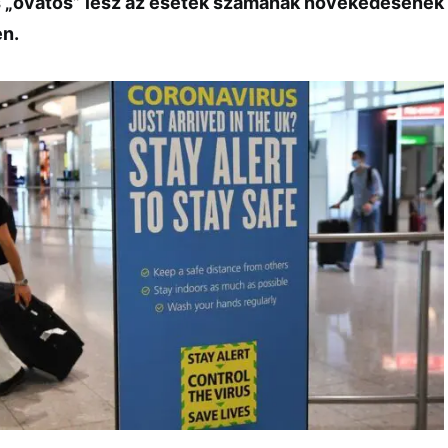
s „óvatos” lesz az esetek számának növekedésének
en.