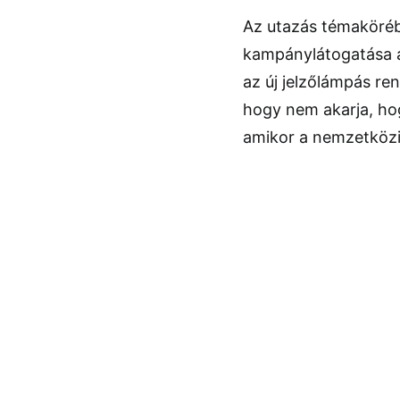
Az utazás témaköréb
kampánylátogatása al
az új jelzőlámpás re
hogy nem akarja, hog
amikor a nemzetközi