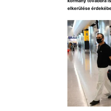
kormány továbbra i
elkerülése érdekéb