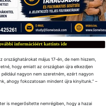
ovábbi információért kattints ide
 az országhatárokat május 17-én, de nem hiszem,
etné, hogy emiatt az országban újra elkezdjen
Én például nagyon nem szeretném, ezért nagyon
nk, ahogy fokozatosan mindent újra kinyitunk.” –
ter is megerősítette nemrégiben, hogy a hazai