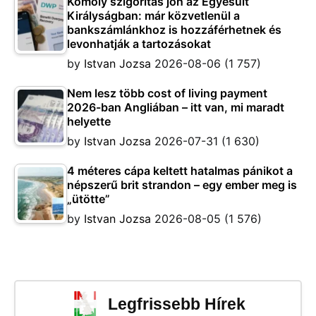
Komoly szigorítás jön az Egyesült
Királyságban: már közvetlenül a
bankszámlánkhoz is hozzáférhetnek és
levonhatják a tartozásokat
by
Istvan Jozsa
2026-08-06
(1 757)
Nem lesz több cost of living payment
2026-ban Angliában – itt van, mi maradt
helyette
by
Istvan Jozsa
2026-07-31
(1 630)
4 méteres cápa keltett hatalmas pánikot a
népszerű brit strandon – egy ember meg is
„ütötte”
by
Istvan Jozsa
2026-08-05
(1 576)
Legfrissebb Hírek