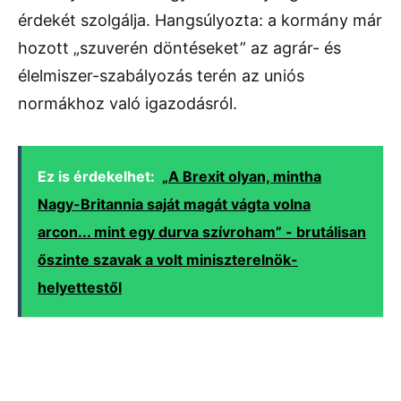
érdekét szolgálja. Hangsúlyozta: a kormány már
hozott „szuverén döntéseket” az agrár- és
élelmiszer-szabályozás terén az uniós
normákhoz való igazodásról.
Ez is érdekelhet:
„A Brexit olyan, mintha
Nagy-Britannia saját magát vágta volna
arcon... mint egy durva szívroham” - brutálisan
őszinte szavak a volt miniszterelnök-
helyettestől