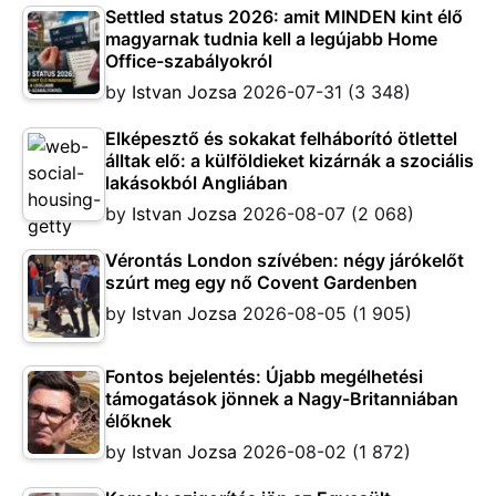
Settled status 2026: amit MINDEN kint élő
magyarnak tudnia kell a legújabb Home
Office-szabályokról
by
Istvan Jozsa
2026-07-31
(3 348)
Elképesztő és sokakat felháborító ötlettel
álltak elő: a külföldieket kizárnák a szociális
lakásokból Angliában
by
Istvan Jozsa
2026-08-07
(2 068)
Vérontás London szívében: négy járókelőt
szúrt meg egy nő Covent Gardenben
by
Istvan Jozsa
2026-08-05
(1 905)
Fontos bejelentés: Újabb megélhetési
támogatások jönnek a Nagy-Britanniában
élőknek
by
Istvan Jozsa
2026-08-02
(1 872)