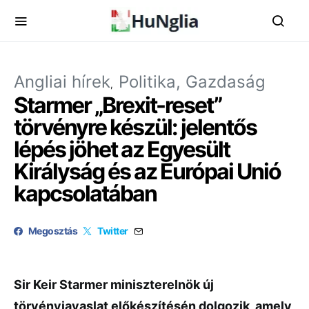
Angliai hírek
Politika, Gazdaság
Starmer „Brexit-reset”
törvényre készül: jelentős
lépés jöhet az Egyesült
Királyság és az Európai Unió
kapcsolatában
Megosztás
Twitter
Sir Keir Starmer miniszterelnök új
törvényjavaslat előkészítésén dolgozik, amely