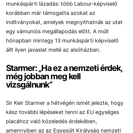
munkáspárti lázadás: több Labour-képviselő
korábban már támogatta azokat az
indítványokat, amelyek megnyithatnák az utat
egy vámuniós megállapodás előtt. A múlt
hónapban mintegy 13 munkáspárti képviselő
állt ilyen javaslat mellé az alsóházban.
Starmer: „Ha ez a nemzeti érdek,
még jobban meg kell
vizsgálnunk”
Sir Keir Starmer a hétvégén ismét jelezte, hogy
kész további lépéseket tenni az EU egységes
piacához való közeledés érdekében,
amennyiben az az Egyesült Királyság nemzeti