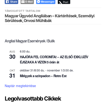
E-Mail
Messenger
Post
Share
TÁMOGATOTT TARTALOM
Magyar Ügyvéd Angliában – Kártérítések, Személyi
Sérülések, Orvosi Műhibák
Angliai Magyar Események / Bulik
6:00 du.
AUG
30
HAJÓRA FEL CORONITA! – AZ ELSŐ EXKLUZÍV
ÉJSZAKA A VIZEN 5 órán át
október 31/8:00 du.
-
november 1/3:00 de.
OKT
31
Mirigyek a színpadon – Retro Est
Naptár megtekintése
Legolvasottabb Cikkek