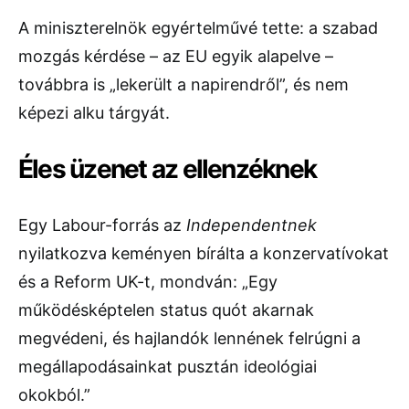
A miniszterelnök egyértelművé tette: a szabad
mozgás kérdése – az EU egyik alapelve –
továbbra is „lekerült a napirendről”, és nem
képezi alku tárgyát.
Éles üzenet az ellenzéknek
Egy Labour-forrás az
Independentnek
nyilatkozva keményen bírálta a konzervatívokat
és a Reform UK-t, mondván: „Egy
működésképtelen status quót akarnak
megvédeni, és hajlandók lennének felrúgni a
megállapodásainkat pusztán ideológiai
okokból.”