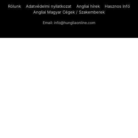
Rólunk
Adatvédelmi nyilatkozat
Angliai hírek
Hasznos Infó
Angliai Magyar Cégek / Szakemberek
Email: info@hungliaonline.com