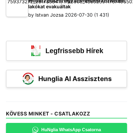
erdőtűz pusztít egy atomerőmű közelében,
lakókat evakuáltak
by
Istvan Jozsa
2026-07-30
(1 431)
Legfrissebb Hírek
Hunglia AI Asszisztens
KÖVESS MINKET - CSATLAKOZZ
HuNglia WhatsApp Csatorna