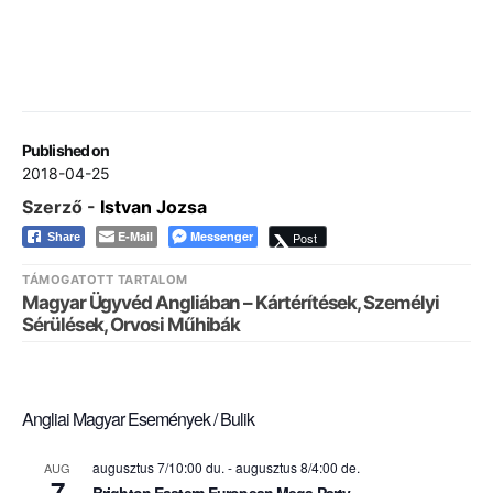
Published on
2018-04-25
Szerző -
Istvan Jozsa
E-Mail
Messenger
Post
Share
TÁMOGATOTT TARTALOM
Magyar Ügyvéd Angliában – Kártérítések, Személyi
Sérülések, Orvosi Műhibák
Angliai Magyar Események / Bulik
augusztus 7/10:00 du.
-
augusztus 8/4:00 de.
AUG
7