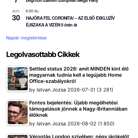
Brighton Eastern European Mega Party
6:00 du.
AUG
30
HAJÓRA FEL CORONITA! – AZ ELSŐ EXKLUZÍV
ÉJSZAKA A VIZEN 5 órán át
Naptár megtekintése
Legolvasottabb Cikkek
Settled status 2026: amit MINDEN kint élő
magyarnak tudnia kell a legújabb Home
Office-szabályokról
by
Istvan Jozsa
2026-07-31
(3 281)
Fontos bejelentés: Újabb megélhetési
támogatások jönnek a Nagy-Britanniában
élőknek
by
Istvan Jozsa
2026-08-02
(1 850)
Vérontás London szívében: négy járókelőt