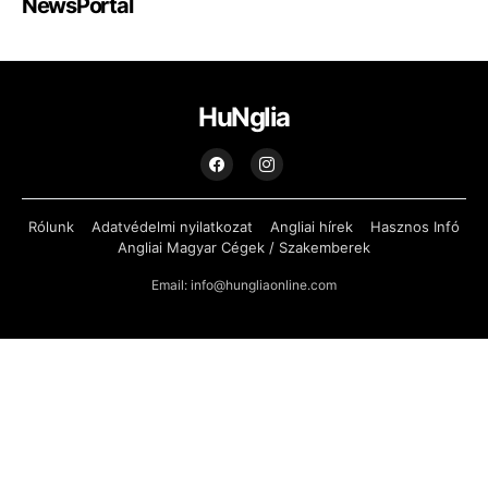
NewsPortal
HuNglia
Rólunk
Adatvédelmi nyilatkozat
Angliai hírek
Hasznos Infó
Angliai Magyar Cégek / Szakemberek
Email: info@hungliaonline.com