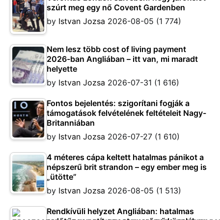
szúrt meg egy nő Covent Gardenben
by
Istvan Jozsa
2026-08-05
(1 774)
Nem lesz több cost of living payment
2026-ban Angliában – itt van, mi maradt
helyette
by
Istvan Jozsa
2026-07-31
(1 616)
Fontos bejelentés: szigorítani fogják a
támogatások felvételének feltételeit Nagy-
Britanniában
by
Istvan Jozsa
2026-07-27
(1 610)
4 méteres cápa keltett hatalmas pánikot a
népszerű brit strandon – egy ember meg is
„ütötte”
by
Istvan Jozsa
2026-08-05
(1 513)
Rendkívüli helyzet Angliában: hatalmas