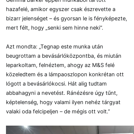
hazafelé, amikor egyszer csak észrevette a
bizarr jelenséget – és gyorsan le is fényképezte,
mert félt, hogy „senki sem hinne neki”.
Azt mondta: „Tegnap este munka után
beugrottam a bevásárlóközpontba, és miután
leparkoltam, felnéztem, ahogy az M&S felé
közeledtem és a lámpaoszlopon konkrétan ott
lógott a bevásárlókocsi. Hát alig tudtam
abbahagyni a nevetést. Ránézésre úgy tűnt,
képtelenség, hogy valami ilyen nehéz tárgyat
valaki oda felcipeljen – de mégis ott volt.”