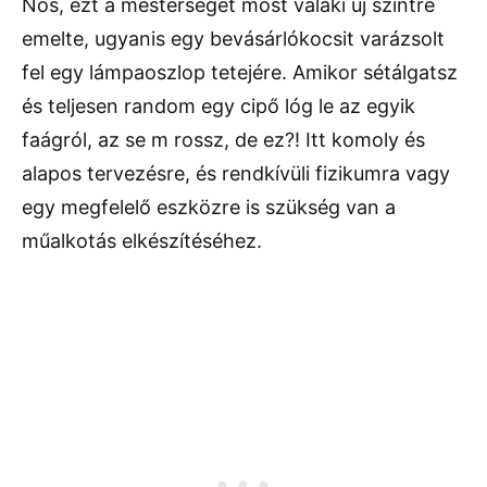
Nos, ezt a mesterséget most valaki új szintre
emelte, ugyanis egy bevásárlókocsit varázsolt
fel egy lámpaoszlop tetejére. Amikor sétálgatsz
és teljesen random egy cipő lóg le az egyik
faágról, az se m rossz, de ez?! Itt komoly és
alapos tervezésre, és rendkívüli fizikumra vagy
egy megfelelő eszközre is szükség van a
műalkotás elkészítéséhez.