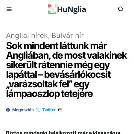
Angliai hírek
Bulvár hír
Sok mindent láttunk már
Angliában, de most valakinek
sikerült rátennie még egy
lapáttal – bevásárlókocsit
„varázsoltak fel” egy
lámpaoszlop tetejére
Megosztás
Twitter
Biztos mindenki találkozott már a klasszikus