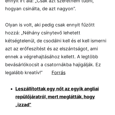
ennyit írt alá: „Csak azt szeretném tudni,
hogyan csinálta, de azt nagyon”.
Olyan is volt, aki pedig csak ennyit fűzött
hozzá: „Néhány csínytevő lehetett
kétségtelenül, de csodálni kell és el kell ismerni
azt az erőfeszítést és az elszántságot, ami
ennek a végrehajtásához kellett. A legtöbb
bevásárlókocsit a csatornákba hajigálják. Ez
legalább kreatív!”
Forrás
Leszállítottak egy nőt az egyik angliai
repülőjáratról, mert meglátták, hogy
„izzad”