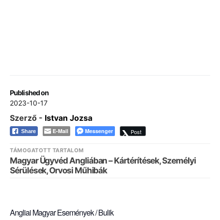
Published on
2023-10-17
Szerző -
Istvan Jozsa
E-Mail
Messenger
Post
Share
TÁMOGATOTT TARTALOM
Magyar Ügyvéd Angliában – Kártérítések, Személyi
Sérülések, Orvosi Műhibák
Angliai Magyar Események / Bulik