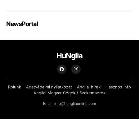
NewsPortal
HuNglia
Rólunk
Adatvédelmi nyilatkozat
Angliai hírek
Hasznos Infó
Angliai Magyar Cégek / Szakemberek
Email: info@hungliaonline.com