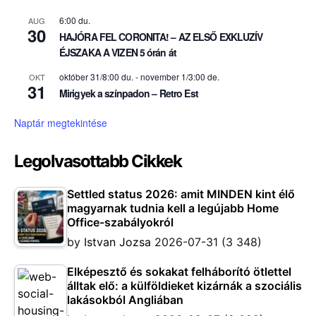
6:00 du.
AUG
30
HAJÓRA FEL CORONITA! – AZ ELSŐ EXKLUZÍV
ÉJSZAKA A VIZEN 5 órán át
október 31/8:00 du.
-
november 1/3:00 de.
OKT
31
Mirigyek a színpadon – Retro Est
Naptár megtekintése
Legolvasottabb Cikkek
Settled status 2026: amit MINDEN kint élő
magyarnak tudnia kell a legújabb Home
Office-szabályokról
by
Istvan Jozsa
2026-07-31
(3 348)
Elképesztő és sokakat felháborító ötlettel
álltak elő: a külföldieket kizárnák a szociális
lakásokból Angliában