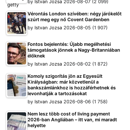
by
Istvan Jozsa
2026-08-07
(2 099)
Vérontás London szívében: négy járókelőt
szúrt meg egy nő Covent Gardenben
by
Istvan Jozsa
2026-08-05
(1 907)
Fontos bejelentés: Újabb megélhetési
támogatások jönnek a Nagy-Britanniában
élőknek
by
Istvan Jozsa
2026-08-02
(1 872)
Komoly szigorítás jön az Egyesült
Királyságban: már közvetlenül a
bankszámlánkhoz is hozzáférhetnek és
levonhatják a tartozásokat
by
Istvan Jozsa
2026-08-06
(1 758)
Nem lesz több cost of living payment
2026-ban Angliában – itt van, mi maradt
helyette