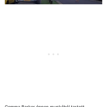
Gemma Barker éppen munkából tartott