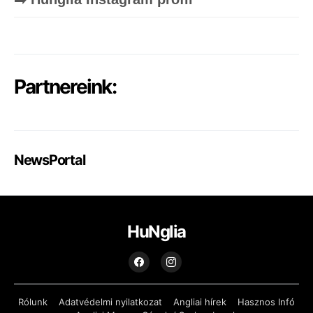
Partnereink:
NewsPortal
HuNglia
Rólunk
Adatvédelmi nyilatkozat
Angliai hírek
Hasznos Infó