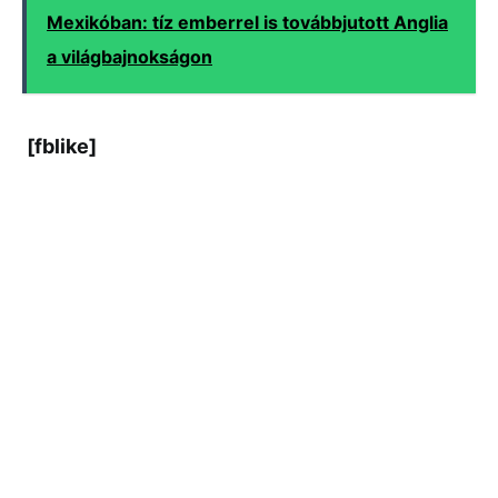
Mexikóban: tíz emberrel is továbbjutott Anglia
a világbajnokságon
[fblike]