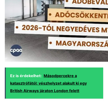
Ez is érdekelhet:
Másodpercekre a
katasztrófától: vészhelyzet alakult ki egy
British Airways járaton London felett