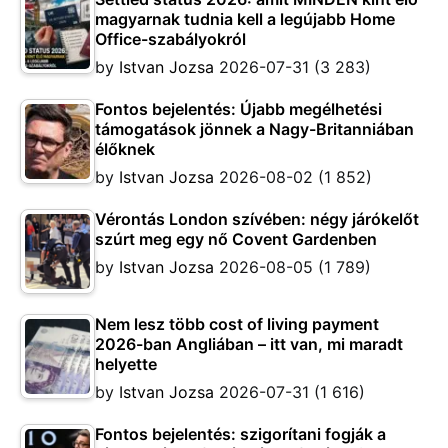
magyarnak tudnia kell a legújabb Home
Office-szabályokról
by
Istvan Jozsa
2026-07-31
(3 283)
Fontos bejelentés: Újabb megélhetési
támogatások jönnek a Nagy-Britanniában
élőknek
by
Istvan Jozsa
2026-08-02
(1 852)
Vérontás London szívében: négy járókelőt
szúrt meg egy nő Covent Gardenben
by
Istvan Jozsa
2026-08-05
(1 789)
Nem lesz több cost of living payment
2026-ban Angliában – itt van, mi maradt
helyette
by
Istvan Jozsa
2026-07-31
(1 616)
Fontos bejelentés: szigorítani fogják a