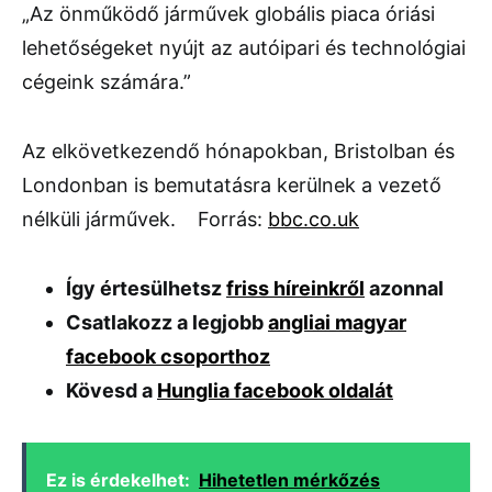
„Az önműködő járművek globális piaca óriási
lehetőségeket nyújt az autóipari és technológiai
cégeink számára.”
Az elkövetkezendő hónapokban, Bristolban és
Londonban is bemutatásra kerülnek a vezető
nélküli járművek. Forrás:
bbc.co.uk
Így értesülhetsz
friss híreinkről
azonnal
Csatlakozz a legjobb
angliai magyar
facebook csoporthoz
Kövesd a
Hunglia facebook oldalát
Ez is érdekelhet:
Hihetetlen mérkőzés