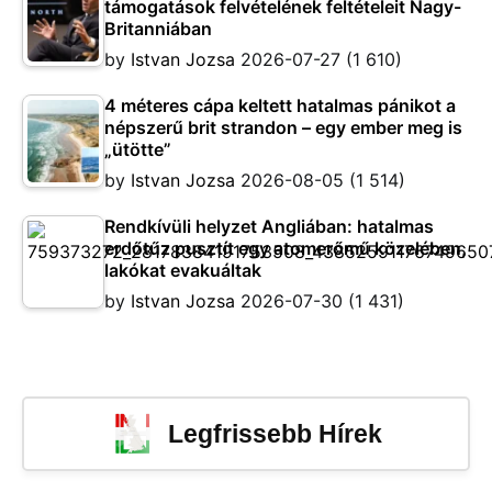
támogatások felvételének feltételeit Nagy-
Britanniában
by
Istvan Jozsa
2026-07-27
(1 610)
4 méteres cápa keltett hatalmas pánikot a
népszerű brit strandon – egy ember meg is
„ütötte”
by
Istvan Jozsa
2026-08-05
(1 514)
Rendkívüli helyzet Angliában: hatalmas
erdőtűz pusztít egy atomerőmű közelében,
lakókat evakuáltak
by
Istvan Jozsa
2026-07-30
(1 431)
Legfrissebb Hírek