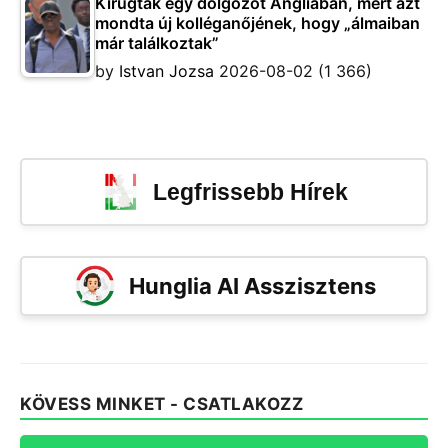
Kirúgtak egy dolgozót Angliában, mert azt
mondta új kolléganőjének, hogy „álmaiban
már találkoztak”
by
Istvan Jozsa
2026-08-02
(1 366)
Legfrissebb Hírek
Hunglia AI Asszisztens
KÖVESS MINKET - CSATLAKOZZ