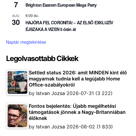
7
Brighton Eastern European Mega Party
6:00 du.
AUG
30
HAJÓRA FEL CORONITA! – AZ ELSŐ EXKLUZÍV
ÉJSZAKA A VIZEN 5 órán át
Naptár megtekintése
Legolvasottabb Cikkek
Settled status 2026: amit MINDEN kint élő
magyarnak tudnia kell a legújabb Home
Office-szabályokról
by
Istvan Jozsa
2026-07-31
(3 222)
Fontos bejelentés: Újabb megélhetési
támogatások jönnek a Nagy-Britanniában
élőknek
by
Istvan Jozsa
2026-08-02
(1 833)