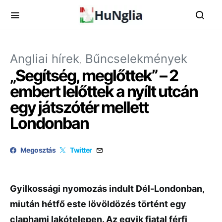
Angliai hírek
Bűncselekmények
„Segítség, meglőttek” – 2
embert lelőttek a nyílt utcán
egy játszótér mellett
Londonban
Megosztás
Twitter
Gyilkossági nyomozás indult Dél-Londonban,
miután hétfő este lövöldözés történt egy
claphami lakótelepen. Az egyik fiatal férfi