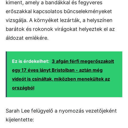
kiment, amely a bandákkal és fegyveres
erőszakkal kapcsolatos bűncselekményeket
vizsgálja. A környéket lezárták, a helyszínen
barátok és rokonok virágokat helyeztek el az
áldozat emlékére.
Ez is érdekelhet:
3 afgán férfi megerőszakolt
egy 17 éves lányt Bristolban - aztán még
videót is csináltak, miközben menekültek az
országból
Sarah Lee felügyelő a nyomozás vezetőjeként
kijelentette: