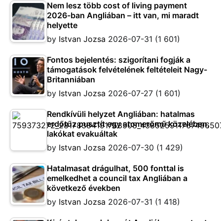
Nem lesz több cost of living payment
2026-ban Angliában – itt van, mi maradt
helyette
by
Istvan Jozsa
2026-07-31
(1 601)
Fontos bejelentés: szigorítani fogják a
támogatások felvételének feltételeit Nagy-
Britanniában
by
Istvan Jozsa
2026-07-27
(1 601)
Rendkívüli helyzet Angliában: hatalmas
erdőtűz pusztít egy atomerőmű közelében,
lakókat evakuáltak
by
Istvan Jozsa
2026-07-30
(1 429)
Hatalmasat drágulhat, 500 fonttal is
emelkedhet a council tax Angliában a
következő években
by
Istvan Jozsa
2026-07-31
(1 418)