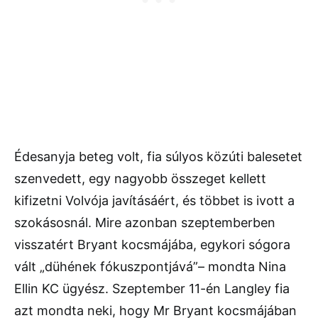
Édesanyja beteg volt, fia súlyos közúti balesetet
szenvedett, egy nagyobb összeget kellett
kifizetni Volvója javításáért, és többet is ivott a
szokásosnál. Mire azonban szeptemberben
visszatért Bryant kocsmájába, egykori sógora
vált „dühének fókuszpontjává”– mondta Nina
Ellin KC ügyész. Szeptember 11-én Langley fia
azt mondta neki, hogy Mr Bryant kocsmájában