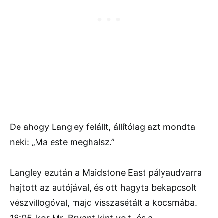
De ahogy Langley felállt, állítólag azt mondta
neki: „Ma este meghalsz.”
Langley ezután a Maidstone East pályaudvarra
hajtott az autójával, és ott hagyta bekapcsolt
vészvillogóval, majd visszasétált a kocsmába.
18:05-kor Mr. Bryant kint volt, és a