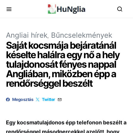
Angliai hírek
Bűncselekmények
Saját kocsmája bejáratánál
késelte halálra egy nő a hely
tulajdonosát fényes nappal
Angliában, miközben épp a
rendőrséggel beszélt
Megosztás
Twitter
Egy kocsmatulajdonos épp telefonon beszélt a
rendőrséggel másodpercekkel azelőtt, hogy