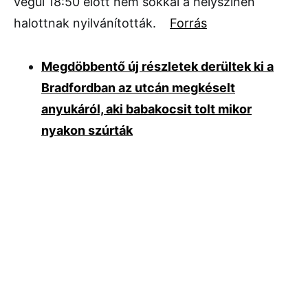
végül 18:50 előtt nem sokkal a helyszínen
halottnak nyilvánították.
Forrás
Megdöbbentő új részletek derültek ki a
Bradfordban az utcán megkéselt
anyukáról, aki babakocsit tolt mikor
nyakon szúrták