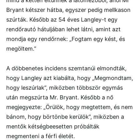
mind a ketten eltűnnek a látómezőből, ahol Mr
Bryant kétszer hátba, egyszer pedig mellkason
szúrták. Később az 54 éves Langley-t egy
rendőrautó hátuljában lehet látni, amint azt
mondja egy rendőrnek: „Fogtam egy kést, és
megöltem.”
A döbbenetes incidens szemtanúi elmondták,
hogy Langley azt kiabálta, hogy „Megmondtam,
hogy leszúrlak”, miközben többször egymás
után megszúrta Mr. Bryant. Később a nő
megjegyezte: „Örülök, hogy megtettem, és nem
bánom, hogy börtönbe kerülök”, miközben a
mentők kétségbeesetten próbálták
megmenteni a férfi életét.