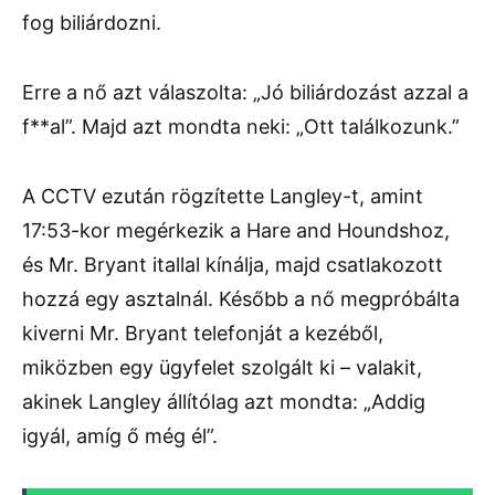
fog biliárdozni.
Erre a nő azt válaszolta: „Jó biliárdozást azzal a
f**al”. Majd azt mondta neki: „Ott találkozunk.”
A CCTV ezután rögzítette Langley-t, amint
17:53-kor megérkezik a Hare and Houndshoz,
és Mr. Bryant itallal kínálja, majd csatlakozott
hozzá egy asztalnál. Később a nő megpróbálta
kiverni Mr. Bryant telefonját a kezéből,
miközben egy ügyfelet szolgált ki – valakit,
akinek Langley állítólag azt mondta: „Addig
igyál, amíg ő még él”.