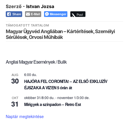
Szerző -
Istvan Jozsa
E-Mail
Messenger
Post
Share
TÁMOGATOTT TARTALOM
Magyar Ügyvéd Angliában – Kártérítések, Személyi
Sérülések, Orvosi Műhibák
Angliai Magyar Események / Bulik
6:00 du.
AUG
30
HAJÓRA FEL CORONITA! – AZ ELSŐ EXKLUZÍV
ÉJSZAKA A VIZEN 5 órán át
október 31/8:00 du.
-
november 1/3:00 de.
OKT
31
Mirigyek a színpadon – Retro Est
Naptár megtekintése