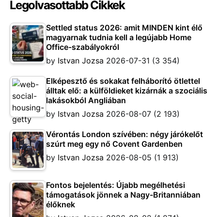
Legolvasottabb Cikkek
Settled status 2026: amit MINDEN kint élő
magyarnak tudnia kell a legújabb Home
Office-szabályokról
by
Istvan Jozsa
2026-07-31
(3 354)
Elképesztő és sokakat felháborító ötlettel
álltak elő: a külföldieket kizárnák a szociális
lakásokból Angliában
by
Istvan Jozsa
2026-08-07
(2 193)
Vérontás London szívében: négy járókelőt
szúrt meg egy nő Covent Gardenben
by
Istvan Jozsa
2026-08-05
(1 913)
Fontos bejelentés: Újabb megélhetési
támogatások jönnek a Nagy-Britanniában
élőknek