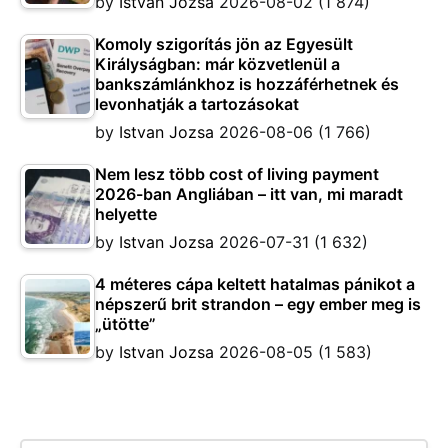
by
Istvan Jozsa
2026-08-02
(1 874)
Komoly szigorítás jön az Egyesült
Királyságban: már közvetlenül a
bankszámlánkhoz is hozzáférhetnek és
levonhatják a tartozásokat
by
Istvan Jozsa
2026-08-06
(1 766)
Nem lesz több cost of living payment
2026-ban Angliában – itt van, mi maradt
helyette
by
Istvan Jozsa
2026-07-31
(1 632)
4 méteres cápa keltett hatalmas pánikot a
népszerű brit strandon – egy ember meg is
„ütötte”
by
Istvan Jozsa
2026-08-05
(1 583)