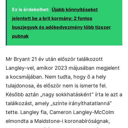
Ez is érdekelhet:
Újabb könnyítéseket
jelentett be a brit kormány: 2 fontos
buszjegyek és adókedvezmény több tízezer
pubnak
Mr Bryant 21 év után először találkozott
Langley-vel, amikor 2023 májusában megjelent
a kocsmájában. Nem tudta, hogy ő a hely
tulajdonosa, és először nem is ismerte fel.
Később aztán „nagy sokkhatásként” írta le azt a
találkozást, amely „szinte irányíthatatlanná”
tette. Langley fia, Cameron Langley-McColm
elmondta a Maidstone-i koronabíróságnak,