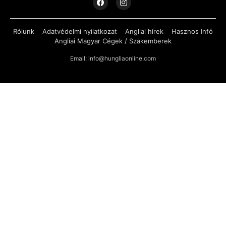
Rólunk
Adatvédelmi nyilatkozat
Angliai hírek
Hasznos Infó
Angliai Magyar Cégek / Szakemberek
Email: info@hungliaonline.com