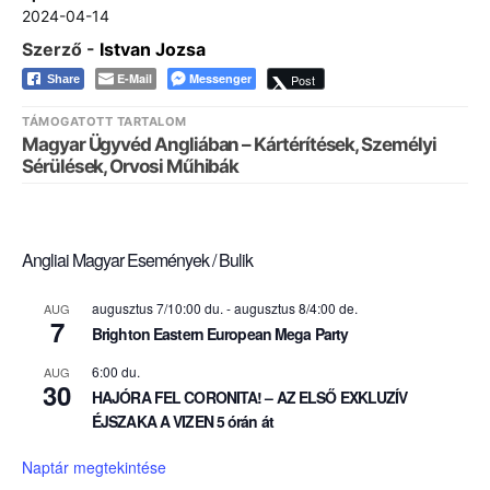
2024-04-14
Szerző -
Istvan Jozsa
E-Mail
Messenger
Post
Share
TÁMOGATOTT TARTALOM
Magyar Ügyvéd Angliában – Kártérítések, Személyi
Sérülések, Orvosi Műhibák
Angliai Magyar Események / Bulik
augusztus 7/10:00 du.
-
augusztus 8/4:00 de.
AUG
7
Brighton Eastern European Mega Party
6:00 du.
AUG
30
HAJÓRA FEL CORONITA! – AZ ELSŐ EXKLUZÍV
ÉJSZAKA A VIZEN 5 órán át
Naptár megtekintése