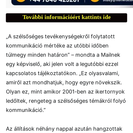
További információért kattints ide
„A szélsőséges tevékenységekről folytatott
kommunikáció mértéke az utóbbi időben
túlmegy minden határon” – mondta a Mailnek
egy képviselő, aki jelen volt a legutóbbi ezzel
kapcsolatos tájékoztatókon. „Ez olyasvalami,
amiről azt mondhatjuk, hogy egyre növekszik.
Olyan ez, mint amikor 2001-ben az ikertornyok
ledőltek, rengeteg a szélsőséges témákról folyó
kommunikáció.”
Az állítások néhány nappal azután hangzottak