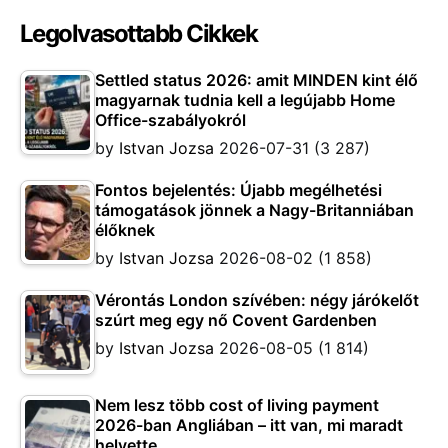
Legolvasottabb Cikkek
Settled status 2026: amit MINDEN kint élő
magyarnak tudnia kell a legújabb Home
Office-szabályokról
by
Istvan Jozsa
2026-07-31
(3 287)
Fontos bejelentés: Újabb megélhetési
támogatások jönnek a Nagy-Britanniában
élőknek
by
Istvan Jozsa
2026-08-02
(1 858)
Vérontás London szívében: négy járókelőt
szúrt meg egy nő Covent Gardenben
by
Istvan Jozsa
2026-08-05
(1 814)
Nem lesz több cost of living payment
2026-ban Angliában – itt van, mi maradt
helyette