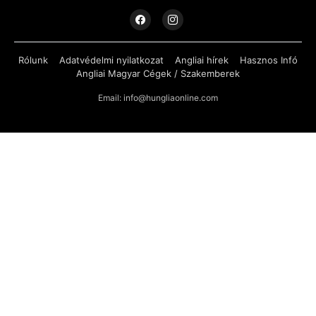
Rólunk
Adatvédelmi nyilatkozat
Angliai hírek
Hasznos Infó
Angliai Magyar Cégek / Szakemberek
Email: info@hungliaonline.com