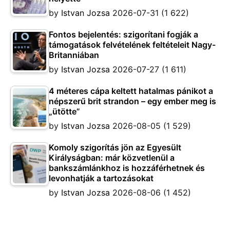
by
Istvan Jozsa
2026-07-31
(1 622)
Fontos bejelentés: szigorítani fogják a
támogatások felvételének feltételeit Nagy-
Britanniában
by
Istvan Jozsa
2026-07-27
(1 611)
4 méteres cápa keltett hatalmas pánikot a
népszerű brit strandon – egy ember meg is
„ütötte”
by
Istvan Jozsa
2026-08-05
(1 529)
Komoly szigorítás jön az Egyesült
Királyságban: már közvetlenül a
bankszámlánkhoz is hozzáférhetnek és
levonhatják a tartozásokat
by
Istvan Jozsa
2026-08-06
(1 452)