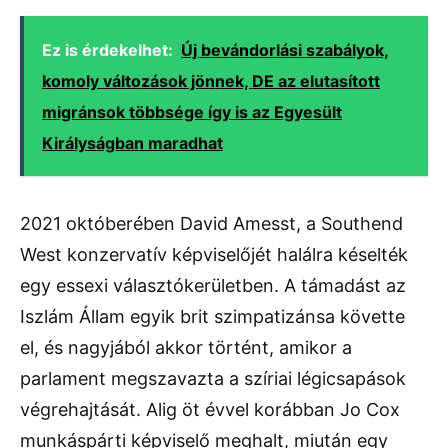
Ez is érdekelhet:
Új bevándorlási szabályok,
komoly változások jönnek, DE az elutasított
migránsok többsége így is az Egyesült
Királyságban maradhat
2021 októberében David Amesst, a Southend
West konzervatív képviselőjét halálra késelték
egy essexi választókerületben. A támadást az
Iszlám Állam egyik brit szimpatizánsa követte
el, és nagyjából akkor történt, amikor a
parlament megszavazta a szíriai légicsapások
végrehajtását. Alig öt évvel korábban Jo Cox
munkáspárti képviselő meghalt, miután egy