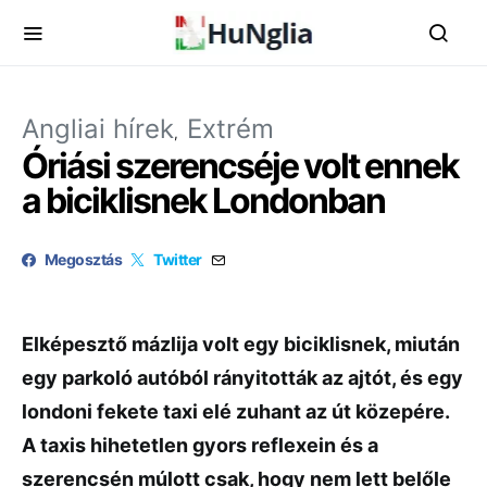
Angliai hírek
Extrém
Óriási szerencséje volt ennek
a biciklisnek Londonban
Megosztás
Twitter
Elképesztő mázlija volt egy biciklisnek, miután
egy parkoló autóból rányitották az ajtót, és egy
londoni fekete taxi elé zuhant az út közepére.
A taxis hihetetlen gyors reflexein és a
szerencsén múlott csak, hogy nem lett belőle