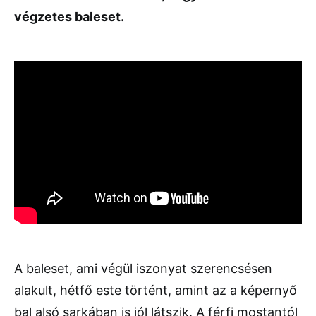
végzetes baleset.
A baleset, ami végül iszonyat szerencsésen
alakult, hétfő este történt, amint az a képernyő
bal alsó sarkában is jól látszik. A férfi mostantól