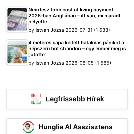
Nem lesz több cost of living payment
2026-ban Angliában – itt van, mi maradt
helyette
by
Istvan Jozsa
2026-07-31
(1 633)
4 méteres cápa keltett hatalmas pánikot a
népszerű brit strandon – egy ember meg is
„ütötte”
by
Istvan Jozsa
2026-08-05
(1 585)
Legfrissebb Hírek
Hunglia AI Asszisztens