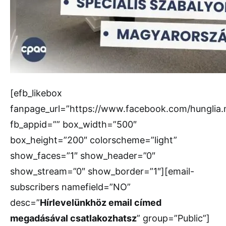
[efb_likebox
fanpage_url=”https://www.facebook.com/hunglia
fb_appid=”” box_width=”500″
box_height=”200″ colorscheme=”light”
show_faces=”1″ show_header=”0″
show_stream=”0″ show_border=”1″][email-
subscribers namefield=”NO”
desc=”
Hírlevelünkhöz email címed
megadásával csatlakozhatsz
” group=”Public”]