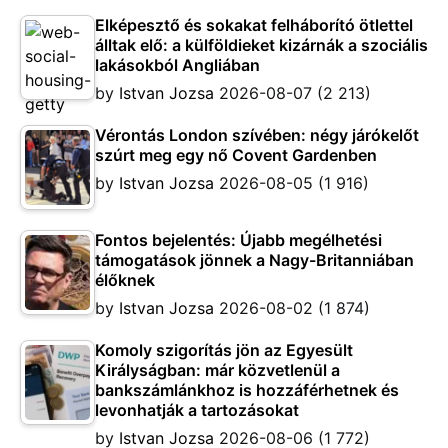
Elképesztő és sokakat felháborító ötlettel
álltak elő: a külföldieket kizárnák a szociális
lakásokból Angliában
by
Istvan Jozsa
2026-08-07
(2 213)
Vérontás London szívében: négy járókelőt
szúrt meg egy nő Covent Gardenben
by
Istvan Jozsa
2026-08-05
(1 916)
Fontos bejelentés: Újabb megélhetési
támogatások jönnek a Nagy-Britanniában
élőknek
by
Istvan Jozsa
2026-08-02
(1 874)
Komoly szigorítás jön az Egyesült
Királyságban: már közvetlenül a
bankszámlánkhoz is hozzáférhetnek és
levonhatják a tartozásokat
by
Istvan Jozsa
2026-08-06
(1 772)