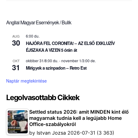
Angliai Magyar Események / Bulik
6:00 du.
AUG
30
HAJÓRA FEL CORONITA! – AZ ELSŐ EXKLUZÍV
ÉJSZAKA A VIZEN 5 órán át
október 31/8:00 du.
-
november 1/3:00 de.
OKT
31
Mirigyek a színpadon – Retro Est
Naptár megtekintése
Legolvasottabb Cikkek
Settled status 2026: amit MINDEN kint élő
magyarnak tudnia kell a legújabb Home
Office-szabályokról
by
Istvan Jozsa
2026-07-31
(3 363)