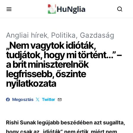
Angliai hírek
Politika, Gazdaság
„Nem vagytok idióták,
tudjátok, hogy mi történt…” –
a brit miniszterelnök
legfrissebb, őszinte
nyilatkozata
Megosztás
Twitter
Rishi Sunak legújabb beszédében azt sugallta,
hogy csak az „idióták” nem értik, miért nem