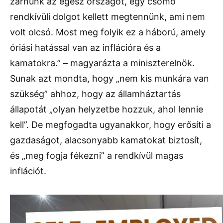
zárnunk az egész országot, egy csomó
rendkívüli dolgot kellett megtennünk, ami nem
volt olcsó. Most meg folyik ez a háború, amely
óriási hatással van az inflációra és a
kamatokra.” – magyarázta a miniszterelnök.
Sunak azt mondta, hogy „nem kis munkára van
szükség” ahhoz, hogy az államháztartás
állapotát „olyan helyzetbe hozzuk, ahol lennie
kell”. De megfogadta ugyanakkor, hogy erősíti a
gazdaságot, alacsonyabb kamatokat biztosít,
és „meg fogja fékezni” a rendkívül magas
inflációt.