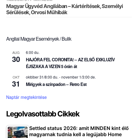
Magyar Ügyvéd Angliában – Kártérítések, Személyi
Sérülések, Orvosi Műhibák
Angliai Magyar Események / Bulik
6:00 du.
AUG
30
HAJÓRA FEL CORONITA! – AZ ELSŐ EXKLUZÍV
ÉJSZAKA A VIZEN 5 órán át
október 31/8:00 du.
-
november 1/3:00 de.
OKT
31
Mirigyek a színpadon – Retro Est
Naptár megtekintése
Legolvasottabb Cikkek
Settled status 2026: amit MINDEN kint élő
magyarnak tudnia kell a legújabb Home