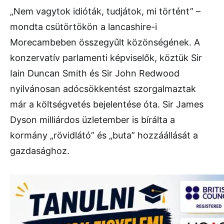
„Nem vagytok idióták, tudjátok, mi történt” –
mondta csütörtökön a lancashire-i
Morecambeben összegyűlt közönségének. A
konzervatív parlamenti képviselők, köztük Sir
Iain Duncan Smith és Sir John Redwood
nyilvánosan adócsökkentést szorgalmaztak
már a költségvetés bejelentése óta. Sir James
Dyson milliárdos üzletember is bírálta a
kormány „rövidlátó” és „buta” hozzáállását a
gazdasághoz.