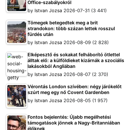
Office-szabályokról
by
Istvan Jozsa
2026-07-31
(3 441)
Tömegek betegedtek meg a brit
strandokon: több százan lettek rosszul
fürdés után
by
Istvan Jozsa
2026-08-09
(2 828)
Elképesztő és sokakat felháborító ötlettel
álltak elő: a külföldieket kizárnák a szociális
lakásokból Angliában
by
Istvan Jozsa
2026-08-07
(2 370)
Vérontás London szívében: négy járókelőt
szúrt meg egy nő Covent Gardenben
by
Istvan Jozsa
2026-08-05
(1 957)
Fontos bejelentés: Újabb megélhetési
támogatások jönnek a Nagy-Britanniában
élőknek