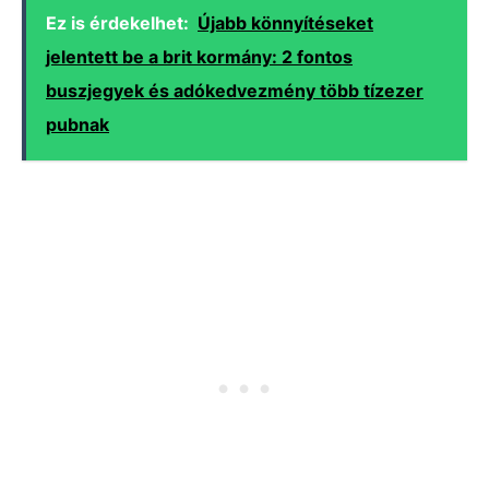
Ez is érdekelhet:
Újabb könnyítéseket
jelentett be a brit kormány: 2 fontos
buszjegyek és adókedvezmény több tízezer
pubnak