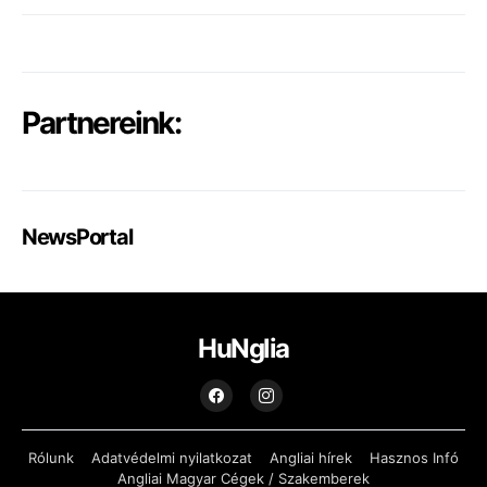
Partnereink:
NewsPortal
HuNglia
Rólunk
Adatvédelmi nyilatkozat
Angliai hírek
Hasznos Infó
Angliai Magyar Cégek / Szakemberek