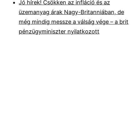
Jó hírek! Csökken az infláció és az
üzemanyag árak Nagy-Britanniában, de
még mindig messze a válság vége – a brit
pénzügyminiszter nyilatkozott