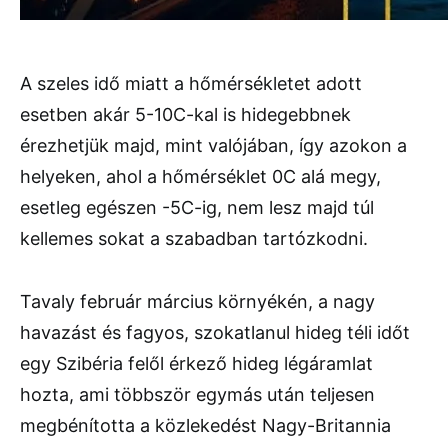
A szeles idő miatt a hőmérsékletet adott
esetben akár 5-10C-kal is hidegebbnek
érezhetjük majd, mint valójában, így azokon a
helyeken, ahol a hőmérséklet 0C alá megy,
esetleg egészen -5C-ig, nem lesz majd túl
kellemes sokat a szabadban tartózkodni.
Tavaly február március környékén, a nagy
havazást és fagyos, szokatlanul hideg téli időt
egy Szibéria felől érkező hideg légáramlat
hozta, ami többször egymás után teljesen
megbénította a közlekedést Nagy-Britannia