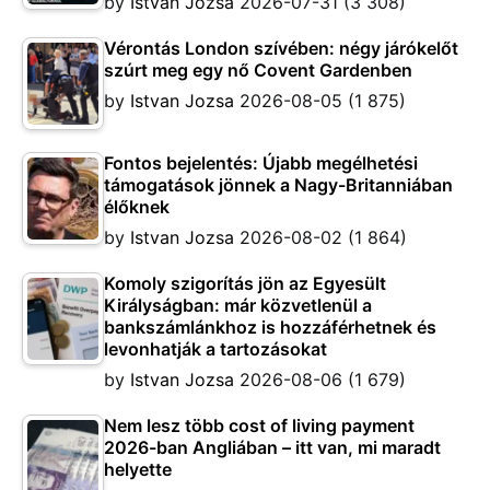
by
Istvan Jozsa
2026-07-31
(3 308)
Vérontás London szívében: négy járókelőt
szúrt meg egy nő Covent Gardenben
by
Istvan Jozsa
2026-08-05
(1 875)
Fontos bejelentés: Újabb megélhetési
támogatások jönnek a Nagy-Britanniában
élőknek
by
Istvan Jozsa
2026-08-02
(1 864)
Komoly szigorítás jön az Egyesült
Királyságban: már közvetlenül a
bankszámlánkhoz is hozzáférhetnek és
levonhatják a tartozásokat
by
Istvan Jozsa
2026-08-06
(1 679)
Nem lesz több cost of living payment
2026-ban Angliában – itt van, mi maradt
helyette