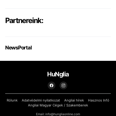
Partnereink:
NewsPortal
HuNglia
Rólunk
Adatvédelmi nyilatkozat
Angliai hírek
Hasznos Infó
Angliai Magyar Cégek / Szakemberek
Email: info@hungliaonline.com