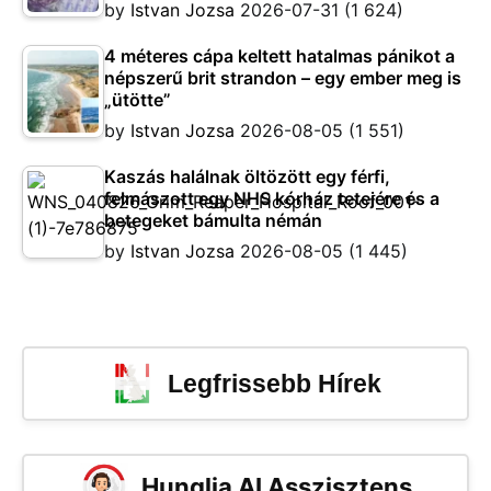
by
Istvan Jozsa
2026-07-31
(1 624)
4 méteres cápa keltett hatalmas pánikot a
népszerű brit strandon – egy ember meg is
„ütötte”
by
Istvan Jozsa
2026-08-05
(1 551)
Kaszás halálnak öltözött egy férfi,
felmászott egy NHS kórház tetejére és a
betegeket bámulta némán
by
Istvan Jozsa
2026-08-05
(1 445)
Legfrissebb Hírek
Hunglia AI Asszisztens