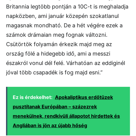
Britannia legtöbb pontján a 10C-t is meghaladja
napközben, ami január közepén szokatlanul
magasnak mondható. De a hét végére ezek a
számok drámaian meg fognak változni.
Csütörtök folyamán érkezik majd meg az
ország fölé a hidegebb idő, ami a messzi
északról vonul dél felé. Várhatóan az eddiginél
jóval több csapadék is fog majd esni.”
Ez is érdekelhet:
Apokaliptikus erdőtüzek
pusztítanak Európában – százezrek
menekülnek, rendkívüli állapotot hirdettek és
Angliában is jön az újabb hőség