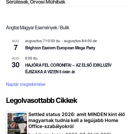
Sérülések, Orvosi Műhibák
Angliai Magyar Események / Bulik
augusztus 7/10:00 du.
-
augusztus 8/4:00 de.
AUG
7
Brighton Eastern European Mega Party
6:00 du.
AUG
30
HAJÓRA FEL CORONITA! – AZ ELSŐ EXKLUZÍV
ÉJSZAKA A VIZEN 5 órán át
Naptár megtekintése
Legolvasottabb Cikkek
Settled status 2026: amit MINDEN kint élő
magyarnak tudnia kell a legújabb Home
Office-szabályokról