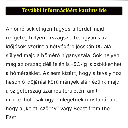
További információért kattints ide
A hőmérséklet igen fagyosra fordul majd
rengeteg helyen országszerte, ugyanis az
időjósok szerint a hétvégére jócskán 0C alá
süllyed majd a hőmérő higanyszála. Sok helyen,
még az ország déli felén is -5C-ig is csökkenhet
a hőmérséklet. Az sem kizárt, hogy a tavalyihoz
hasonló időjárási körülmények elé nézünk majd
a szigetország számos területén, amit
mindenhol csak úgy emlegetnek mostanában,
hogy a „keleti szörny” vagy Beast from the
East.