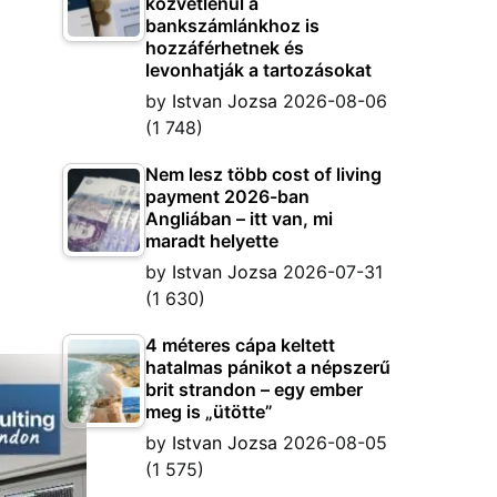
közvetlenül a
bankszámlánkhoz is
hozzáférhetnek és
levonhatják a tartozásokat
by
Istvan Jozsa
2026-08-06
(1 748)
Nem lesz több cost of living
payment 2026-ban
Angliában – itt van, mi
maradt helyette
by
Istvan Jozsa
2026-07-31
(1 630)
4 méteres cápa keltett
hatalmas pánikot a népszerű
brit strandon – egy ember
meg is „ütötte”
by
Istvan Jozsa
2026-08-05
(1 575)