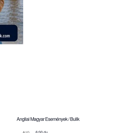
Angliai Magyar Események / Bulik
6:00 du.
AUG