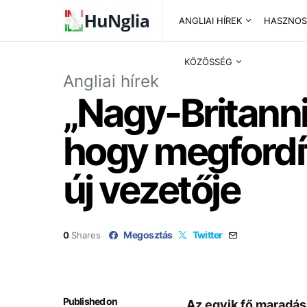
ANGLIAI HÍREK
HASZNOS
KÖZÖSSÉG
Angliai hírek
„Nagy-Britanni
hogy megfordít
új vezetője
Megosztás
Twitter
0
Shares
Published on
Az egyik fő maradás