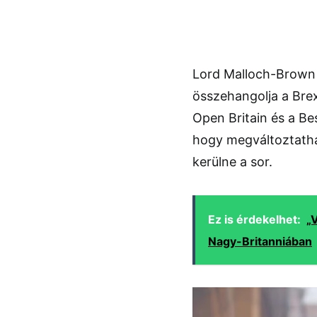
Lord Malloch-Brown 
összehangolja a Bre
Open Britain és a Be
hogy megváltoztatha
kerülne a sor.
Ez is érdekelhet:
„
Nagy-Britanniában