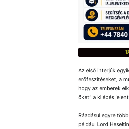
T
Az első interjúk egyi
erőfeszítéseket, a 
hogy az emberek elk
őket” a kilépés jele
Ráadásul egyre több v
például Lord Heselti