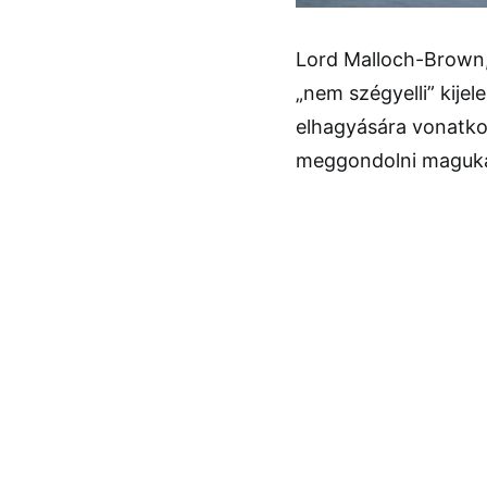
Lord Malloch-Brown,
„nem szégyelli” kijel
elhagyására vonatko
meggondolni maguka