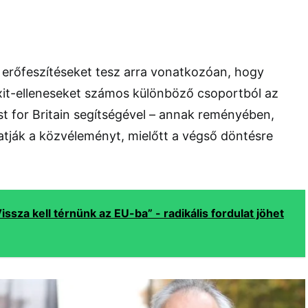
erőfeszítéseket tesz arra vonatkozóan, hogy
xit-elleneseket számos különböző csoportból az
st for Britain segítségével – annak reményében,
tják a közvéleményt, mielőtt a végső döntésre
Vissza kell térnünk az EU-ba” - radikális fordulat jöhet