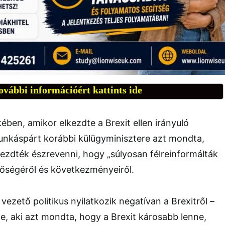
ovábbi információért kattints ide
kében, amikor elkezdte a Brexit ellen irányuló
munkáspárt korábbi külügyminisztere azt mondta,
ezdték észrevenni, hogy „súlyosan félreinformálták
ntőségéről és következményeiről.
ezető politikus nyilatkozik negatívan a Brexitről –
ne, aki azt mondta, hogy a Brexit károsabb lenne,