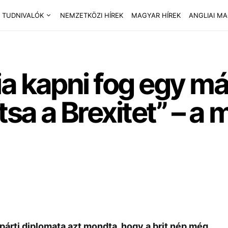
 TUDNIVALÓK
NEMZETKÖZI HÍREK
MAGYAR HÍREK
ANGLIAI M
a kapni fog egy má
sa a Brexitet” – a
párti diplomata azt mondta, hogy a brit nép még