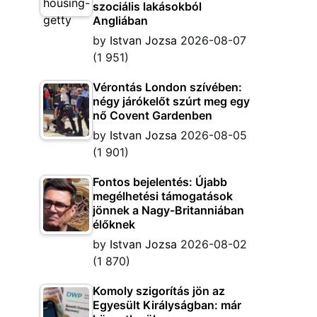
szociális lakásokból
Angliában
by
Istvan Jozsa
2026-08-07
(1 951)
Vérontás London szívében:
négy járókelőt szúrt meg egy
nő Covent Gardenben
by
Istvan Jozsa
2026-08-05
(1 901)
Fontos bejelentés: Újabb
megélhetési támogatások
jönnek a Nagy-Britanniában
élőknek
by
Istvan Jozsa
2026-08-02
(1 870)
Komoly szigorítás jön az
Egyesült Királyságban: már