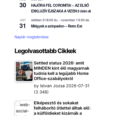
30
HAJÓRA FEL CORONITA! – AZ ELSŐ
EXKLUZÍV ÉJSZAKA A VIZEN 5 órán át
október 31/8:00 du.
-
november 1/3:00 de.
OKT
31
Mirigyek a színpadon – Retro Est
Naptár megtekintése
Legolvasottabb Cikkek
Settled status 2026: amit
MINDEN kint élő magyarnak
tudnia kell a legújabb Home
Office-szabályokról
by
Istvan Jozsa
2026-07-31
(3 348)
Elképesztő és sokakat
felháborító ötlettel álltak elő:
a külföldieket kizárnák a