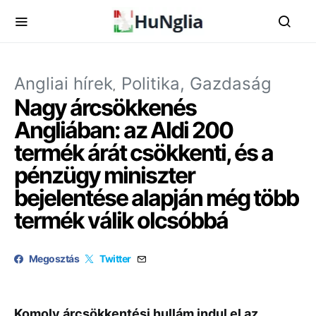
Angliai hírek
Politika, Gazdaság
Nagy árcsökkenés
Angliában: az Aldi 200
termék árát csökkenti, és a
pénzügy miniszter
bejelentése alapján még több
termék válik olcsóbbá
Megosztás
Twitter
Komoly árcsökkentési hullám indul el az