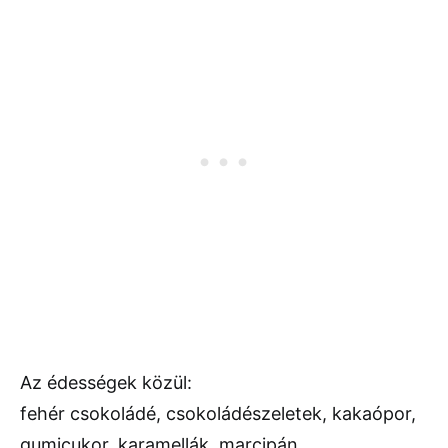
Az édességek közül:
fehér csokoládé, csokoládészeletek, kakaópor,
gumicukor, karamellák, marcipán.