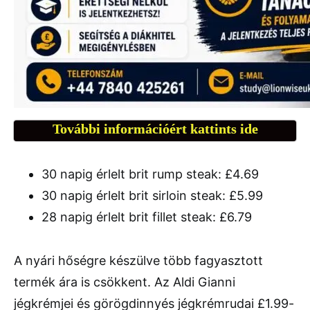
További információért kattints ide
30 napig érlelt brit rump steak: £4.69
30 napig érlelt brit sirloin steak: £5.99
28 napig érlelt brit fillet steak: £6.79
A nyári hőségre készülve több fagyasztott
termék ára is csökkent. Az Aldi Gianni
jégkrémjei és görögdinnyés jégkrémrudai £1.99-