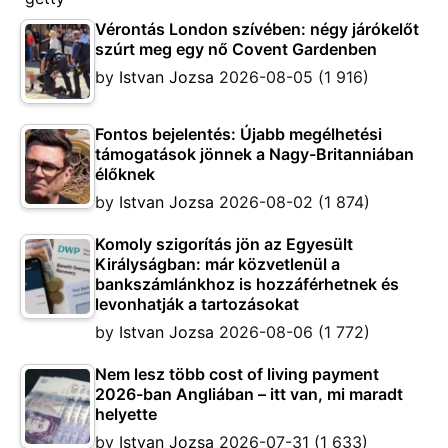
Vérontás London szívében: négy járókelőt
szúrt meg egy nő Covent Gardenben
by
Istvan Jozsa
2026-08-05
(1 916)
Fontos bejelentés: Újabb megélhetési
támogatások jönnek a Nagy-Britanniában
élőknek
by
Istvan Jozsa
2026-08-02
(1 874)
Komoly szigorítás jön az Egyesült
Királyságban: már közvetlenül a
bankszámlánkhoz is hozzáférhetnek és
levonhatják a tartozásokat
by
Istvan Jozsa
2026-08-06
(1 772)
Nem lesz több cost of living payment
2026-ban Angliában – itt van, mi maradt
helyette
by
Istvan Jozsa
2026-07-31
(1 633)