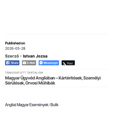
Published on
2026-05-28
Szerző -
Istvan Jozsa
E-Mail
Messenger
Post
Share
TÁMOGATOTT TARTALOM
Magyar Ügyvéd Angliában – Kártérítések, Személyi
Sérülések, Orvosi Műhibák
Angliai Magyar Események / Bulik