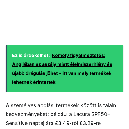
Ez is érdekelhet:
Komoly figyelmeztetés:
Angliában az aszály miatt élelmiszerhiány és
újabb drágulás jöhet - itt van mely termékek
lehetnek érintettek
A személyes ápolási termékek között is találni
kedvezményeket: például a Lacura SPF50+
Sensitive naptej ára £3.49-ről £3.29-re