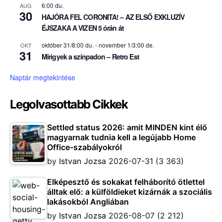
6:00 du.
AUG
30
HAJÓRA FEL CORONITA! – AZ ELSŐ EXKLUZÍV
ÉJSZAKA A VIZEN 5 órán át
október 31/8:00 du.
-
november 1/3:00 de.
OKT
31
Mirigyek a színpadon – Retro Est
Naptár megtekintése
Legolvasottabb Cikkek
Settled status 2026: amit MINDEN kint élő
magyarnak tudnia kell a legújabb Home
Office-szabályokról
by
Istvan Jozsa
2026-07-31
(3 363)
Elképesztő és sokakat felháborító ötlettel
álltak elő: a külföldieket kizárnák a szociális
lakásokból Angliában
by
Istvan Jozsa
2026-08-07
(2 212)