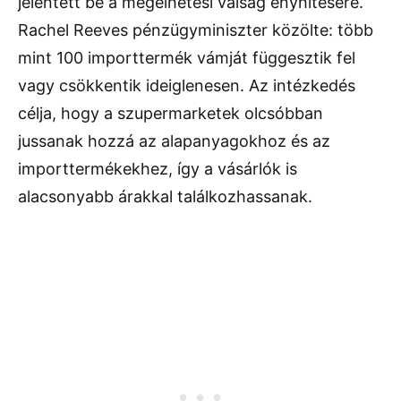
jelentett be a megélhetési válság enyhítésére.
Rachel Reeves pénzügyminiszter közölte: több
mint 100 importtermék vámját függesztik fel
vagy csökkentik ideiglenesen. Az intézkedés
célja, hogy a szupermarketek olcsóbban
jussanak hozzá az alapanyagokhoz és az
importtermékekhez, így a vásárlók is
alacsonyabb árakkal találkozhassanak.