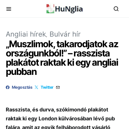
Angliai hírek
Bulvár hír
„Muszlimok, takarodjatok az
országunkból!” – rasszista
plakátot raktak ki egy angliai
pubban
Megosztás
Twitter
Rasszista, és durva, szókimondó plakátot
raktak ki egy London külvárosában lévő pub
falára, amit az egyik felháborodott vásárló