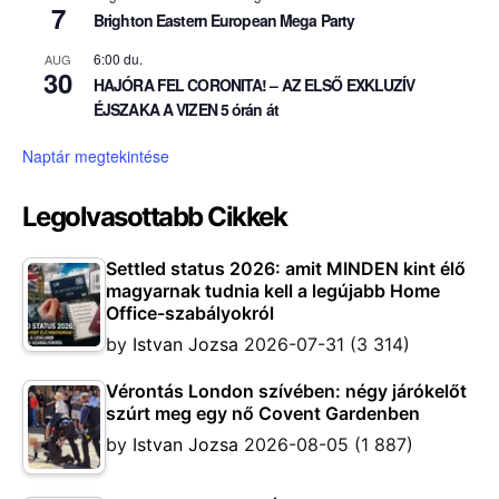
7
Brighton Eastern European Mega Party
6:00 du.
AUG
30
HAJÓRA FEL CORONITA! – AZ ELSŐ EXKLUZÍV
ÉJSZAKA A VIZEN 5 órán át
Naptár megtekintése
Legolvasottabb Cikkek
Settled status 2026: amit MINDEN kint élő
magyarnak tudnia kell a legújabb Home
Office-szabályokról
by
Istvan Jozsa
2026-07-31
(3 314)
Vérontás London szívében: négy járókelőt
szúrt meg egy nő Covent Gardenben
by
Istvan Jozsa
2026-08-05
(1 887)