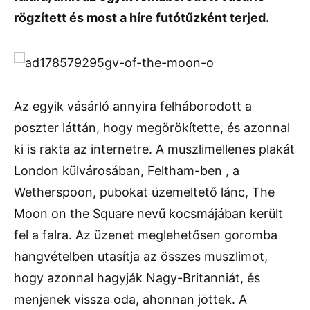
rögzített és most a híre futótűzként terjed.
Az egyik vásárló annyira felháborodott a
poszter láttán, hogy megörökítette, és azonnal
ki is rakta az internetre. A muszlimellenes plakát
London külvárosában, Feltham-ben , a
Wetherspoon, pubokat üzemeltető lánc, The
Moon on the Square nevű kocsmájában került
fel a falra. Az üzenet meglehetősen goromba
hangvételben utasítja az összes muszlimot,
hogy azonnal hagyják Nagy-Britanniát, és
menjenek vissza oda, ahonnan jöttek. A