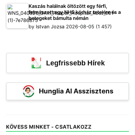
Kaszás halálnak öltözött egy férfi,
felmászott egy NHS kórház tetejére és a
betegeket bámulta némán
by
Istvan Jozsa
2026-08-05
(1 457)
Legfrissebb Hírek
Hunglia AI Asszisztens
KÖVESS MINKET - CSATLAKOZZ