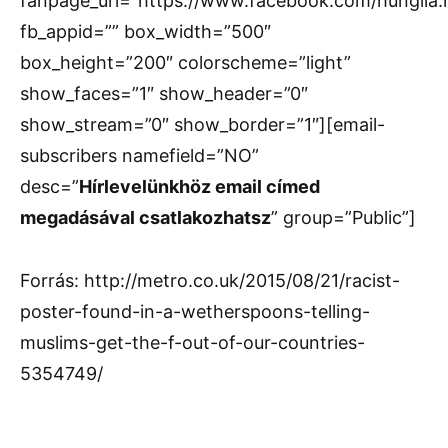
fanpage_url=”https://www.facebook.com/hunglia
fb_appid=”” box_width=”500″
box_height=”200″ colorscheme=”light”
show_faces=”1″ show_header=”0″
show_stream=”0″ show_border=”1″][email-
subscribers namefield=”NO”
desc=”
Hírlevelünkhöz email címed
megadásával csatlakozhatsz
” group=”Public”]
Forrás: http://metro.co.uk/2015/08/21/racist-
poster-found-in-a-wetherspoons-telling-
muslims-get-the-f-out-of-our-countries-
5354749/