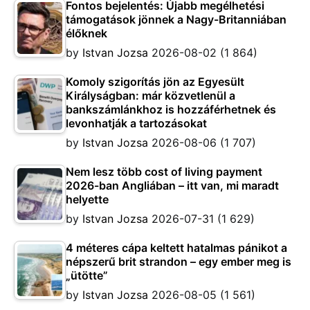
Fontos bejelentés: Újabb megélhetési
támogatások jönnek a Nagy-Britanniában
élőknek
by
Istvan Jozsa
2026-08-02
(1 864)
Komoly szigorítás jön az Egyesült
Királyságban: már közvetlenül a
bankszámlánkhoz is hozzáférhetnek és
levonhatják a tartozásokat
by
Istvan Jozsa
2026-08-06
(1 707)
Nem lesz több cost of living payment
2026-ban Angliában – itt van, mi maradt
helyette
by
Istvan Jozsa
2026-07-31
(1 629)
4 méteres cápa keltett hatalmas pánikot a
népszerű brit strandon – egy ember meg is
„ütötte”
by
Istvan Jozsa
2026-08-05
(1 561)