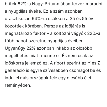
britek 82%-a Nagy-Britanniában tervez maradni
a nyugdíjas éveire. Ez a szám azonban
drasztikusan 64%-ra csökken a 35 és 55 év
közöttiek körében. Persze az időjárás is
meghatározó faktor – a költözni vágyók 22%-a
több napot szeretne nyugdíjas éveiben.
Ugyanúgy 22% azonban inkább az olcsóbb
megélhetés miatt menne el. És nem csak az
időskorra jellemző ez. A riport szerint az Y és Z
generáció is egyre szívesebben csomagol be és
indul el más országok felé egy olcsóbb élet
reményében.