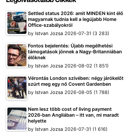
Settled status 2026: amit MINDEN kint élő
magyarnak tudnia kell a legújabb Home
Office-szabályokról
by
Istvan Jozsa
2026-07-31
(3 283)
Fontos bejelentés: Újabb megélhetési
támogatások jönnek a Nagy-Britanniában
élőknek
by
Istvan Jozsa
2026-08-02
(1 851)
Vérontás London szívében: négy járókelőt
szúrt meg egy nő Covent Gardenben
by
Istvan Jozsa
2026-08-05
(1 788)
Nem lesz több cost of living payment
2026-ban Angliában – itt van, mi maradt
helyette
by
Istvan Jozsa
2026-07-31
(1 616)