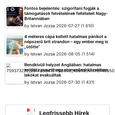
Fontos bejelentés: szigorítani fogják a
támogatások felvételének feltételeit Nagy-
Britanniában
by
Istvan Jozsa
2026-07-27
(1 610)
4 méteres cápa keltett hatalmas pánikot a
népszerű brit strandon – egy ember meg is
„ütötte”
by
Istvan Jozsa
2026-08-05
(1 514)
Rendkívüli helyzet Angliában: hatalmas
erdőtűz pusztít egy atomerőmű közelében,
lakókat evakuáltak
by
Istvan Jozsa
2026-07-30
(1 431)
Legfrissebb Hírek