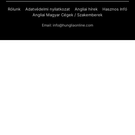
Rólunk
Adatvédelmi nyilatkozat
Angliai hírek
Hasznos Infó
Angliai Magyar Cégek / Szakemberek
Email: info@hungliaonline.com