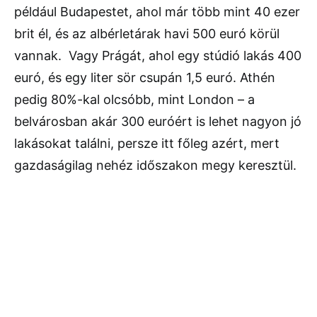
például Budapestet, ahol már több mint 40 ezer
brit él, és az albérletárak havi 500 euró körül
vannak. Vagy Prágát, ahol egy stúdió lakás 400
euró, és egy liter sör csupán 1,5 euró. Athén
pedig 80%-kal olcsóbb, mint London – a
belvárosban akár 300 euróért is lehet nagyon jó
lakásokat találni, persze itt főleg azért, mert
gazdaságilag nehéz időszakon megy keresztül.