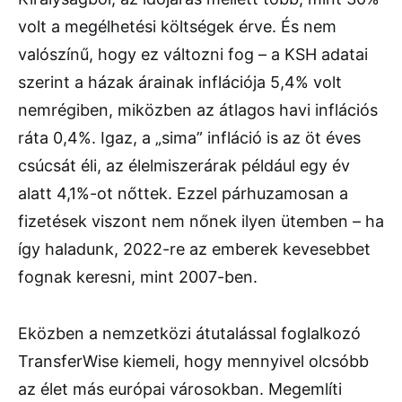
volt a megélhetési költségek érve. És nem
valószínű, hogy ez változni fog – a KSH adatai
szerint a házak árainak inflációja 5,4% volt
nemrégiben, miközben az átlagos havi inflációs
ráta 0,4%. Igaz, a „sima” infláció is az öt éves
csúcsát éli, az élelmiszerárak például egy év
alatt 4,1%-ot nőttek. Ezzel párhuzamosan a
fizetések viszont nem nőnek ilyen ütemben – ha
így haladunk, 2022-re az emberek kevesebbet
fognak keresni, mint 2007-ben.
Eközben a nemzetközi átutalással foglalkozó
TransferWise kiemeli, hogy mennyivel olcsóbb
az élet más európai városokban. Megemlíti