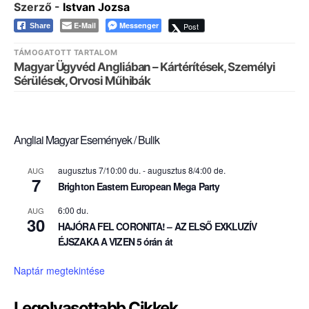
Szerző -
Istvan Jozsa
E-Mail
Messenger
Post
Share
TÁMOGATOTT TARTALOM
Magyar Ügyvéd Angliában – Kártérítések, Személyi
Sérülések, Orvosi Műhibák
Angliai Magyar Események / Bulik
augusztus 7/10:00 du.
-
augusztus 8/4:00 de.
AUG
7
Brighton Eastern European Mega Party
6:00 du.
AUG
30
HAJÓRA FEL CORONITA! – AZ ELSŐ EXKLUZÍV
ÉJSZAKA A VIZEN 5 órán át
Naptár megtekintése
Legolvasottabb Cikkek