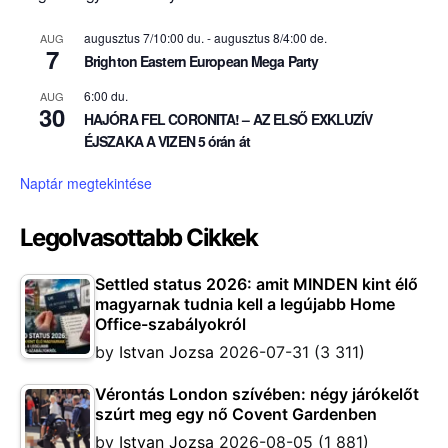
augusztus 7/10:00 du.
-
augusztus 8/4:00 de.
AUG
7
Brighton Eastern European Mega Party
6:00 du.
AUG
30
HAJÓRA FEL CORONITA! – AZ ELSŐ EXKLUZÍV
ÉJSZAKA A VIZEN 5 órán át
Naptár megtekintése
Legolvasottabb Cikkek
Settled status 2026: amit MINDEN kint élő
magyarnak tudnia kell a legújabb Home
Office-szabályokról
by
Istvan Jozsa
2026-07-31
(3 311)
Vérontás London szívében: négy járókelőt
szúrt meg egy nő Covent Gardenben
by
Istvan Jozsa
2026-08-05
(1 881)