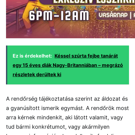
Ez is érdekelhet:
Késsel szúrta fejbe tanárát
egy 15 éves diák Nagy-Britanniában – megrázó
részletek derültek ki
A rendőrség tájékoztatása szerint az áldozat és
a gyanúsított ismerik egymást. A rendőrök most
arra kérnek mindenkit, aki látott valamit, vagy
tud bármi konkrétumot, vagy akármilyen