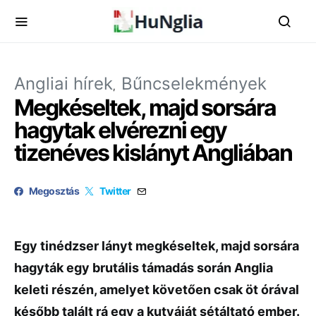
Angliai hírek
Bűncselekmények
Megkéseltek, majd sorsára
hagytak elvérezni egy
tizenéves kislányt Angliában
Megosztás
Twitter
Egy tinédzser lányt megkéseltek, majd sorsára
hagyták egy brutális támadás során Anglia
keleti részén, amelyet követően csak öt órával
később talált rá egy a kutyáját sétáltató ember.