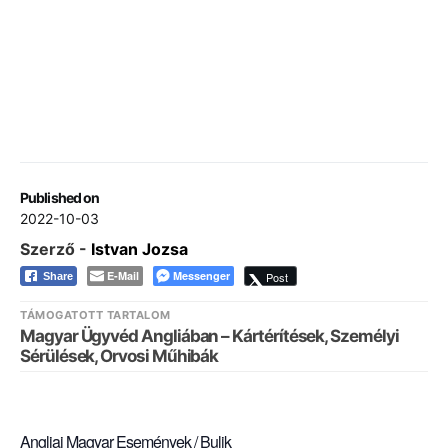
Published on
2022-10-03
Szerző -
Istvan Jozsa
E-Mail
Messenger
Post
Share
TÁMOGATOTT TARTALOM
Magyar Ügyvéd Angliában – Kártérítések, Személyi
Sérülések, Orvosi Műhibák
Angliai Magyar Események / Bulik