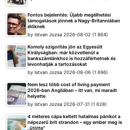
Fontos bejelentés: Újabb megélhetési
támogatások jönnek a Nagy-Britanniában
élőknek
by
Istvan Jozsa
2026-08-02
(1 864)
Komoly szigorítás jön az Egyesült
Királyságban: már közvetlenül a
bankszámlánkhoz is hozzáférhetnek és
levonhatják a tartozásokat
by
Istvan Jozsa
2026-08-06
(1 696)
Nem lesz több cost of living payment
2026-ban Angliában – itt van, mi maradt
helyette
by
Istvan Jozsa
2026-07-31
(1 628)
4 méteres cápa keltett hatalmas pánikot a
népszerű brit strandon – egy ember meg is
„ütötte”