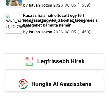
by
Istvan Jozsa
2026-08-05
(1 559)
Kaszás halálnak öltözött egy férfi,
felmászott egy NHS kórház tetejére és a
betegeket bámulta némán
by
Istvan Jozsa
2026-08-05
(1 450)
Legfrissebb Hírek
Hunglia AI Asszisztens