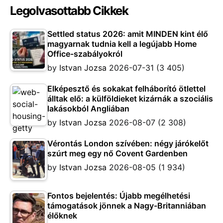
Legolvasottabb Cikkek
Settled status 2026: amit MINDEN kint élő
magyarnak tudnia kell a legújabb Home
Office-szabályokról
by
Istvan Jozsa
2026-07-31
(3 405)
Elképesztő és sokakat felháborító ötlettel
álltak elő: a külföldieket kizárnák a szociális
lakásokból Angliában
by
Istvan Jozsa
2026-08-07
(2 308)
Vérontás London szívében: négy járókelőt
szúrt meg egy nő Covent Gardenben
by
Istvan Jozsa
2026-08-05
(1 934)
Fontos bejelentés: Újabb megélhetési
támogatások jönnek a Nagy-Britanniában
élőknek