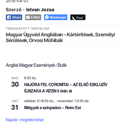
2016-04-01
Szerző -
Istvan Jozsa
E-Mail
Messenger
Post
Share
TÁMOGATOTT TARTALOM
Magyar Ügyvéd Angliában – Kártérítések, Személyi
Sérülések, Orvosi Műhibák
Angliai Magyar Események / Bulik
6:00 du.
AUG
30
HAJÓRA FEL CORONITA! – AZ ELSŐ EXKLUZÍV
ÉJSZAKA A VIZEN 5 órán át
október 31/8:00 du.
-
november 1/3:00 de.
OKT
31
Mirigyek a színpadon – Retro Est
Naptár megtekintése