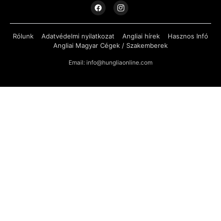
Rólunk
Adatvédelmi nyilatkozat
Angliai hírek
Hasznos Infó
Angliai Magyar Cégek / Szakemberek
Email: info@hungliaonline.com