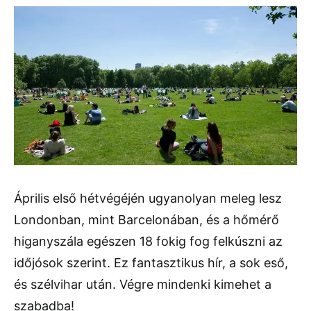
Április első hétvégéjén ugyanolyan meleg lesz
Londonban, mint Barcelonában, és a hőmérő
higanyszála egészen 18 fokig fog felkúszni az
időjósok szerint. Ez fantasztikus hír, a sok eső,
és szélvihar után. Végre mindenki kimehet a
szabadba!