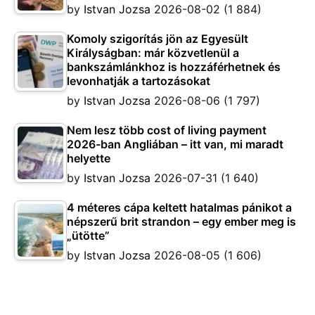
by
Istvan Jozsa
2026-08-02
(1 884)
Komoly szigorítás jön az Egyesült
Királyságban: már közvetlenül a
bankszámlánkhoz is hozzáférhetnek és
levonhatják a tartozásokat
by
Istvan Jozsa
2026-08-06
(1 797)
Nem lesz több cost of living payment
2026-ban Angliában – itt van, mi maradt
helyette
by
Istvan Jozsa
2026-07-31
(1 640)
4 méteres cápa keltett hatalmas pánikot a
népszerű brit strandon – egy ember meg is
„ütötte”
by
Istvan Jozsa
2026-08-05
(1 606)