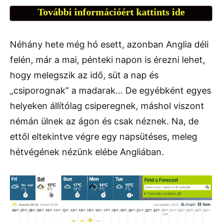
További információért kattints ide
Néhány hete még hó esett, azonban Anglia déli
felén, már a mai, pénteki napon is érezni lehet,
hogy melegszik az idő, süt a nap és
„csiporognak” a madarak… De egyébként egyes
helyeken állítólag csiperegnek, máshol viszont
némán ülnek az ágon és csak néznek. Na, de
ettől eltekintve végre egy napsütéses, meleg
hétvégének nézünk elébe Angliában.