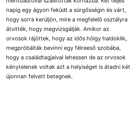
mentőautóval szállították kórházba. Két teljes
napig egy ágyon feküdt a sürgősségin és várt,
hogy sorra kerüljön, mire a megfelelő osztályra
átvitték, hogy megvizsgálják. Amikor az
orvosok rájöttek, hogy az idős hölgy haldoklik,
megpróbálták bevinni egy félreeső szobába,
hogy a családtagjaival lehessen de az orvosok
kénytelenek voltak azt a helyiséget is átadni két
újonnan felvett betegnek.