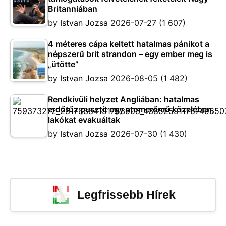
Britanniában
by
Istvan Jozsa
2026-07-27
(1 607)
4 méteres cápa keltett hatalmas pánikot a
népszerű brit strandon – egy ember meg is
„ütötte”
by
Istvan Jozsa
2026-08-05
(1 482)
Rendkívüli helyzet Angliában: hatalmas
erdőtűz pusztít egy atomerőmű közelében,
lakókat evakuáltak
by
Istvan Jozsa
2026-07-30
(1 430)
Legfrissebb Hírek