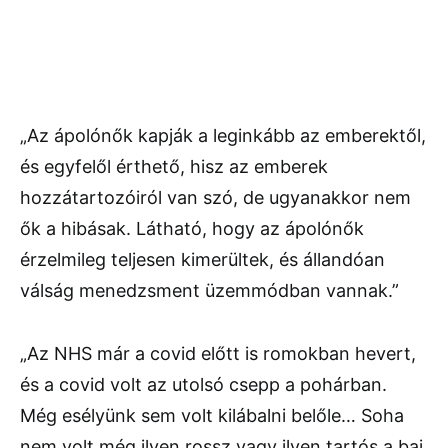
„Az ápolónők kapják a leginkább az emberektől,
és egyfelől érthető, hisz az emberek
hozzátartozóiról van szó, de ugyanakkor nem
ők a hibásak. Látható, hogy az ápolónők
érzelmileg teljesen kimerültek, és állandóan
válság menedzsment üzemmódban vannak.”
„Az NHS már a covid előtt is romokban hevert,
és a covid volt az utolsó csepp a pohárban.
Még esélyünk sem volt kilábalni belőle… Soha
nem volt még ilyen rossz vagy ilyen tartós a baj,