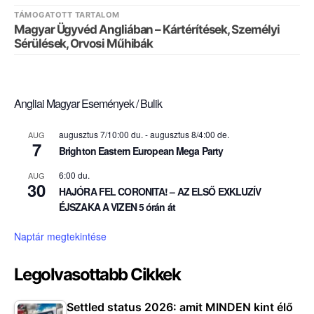
TÁMOGATOTT TARTALOM
Magyar Ügyvéd Angliában – Kártérítések, Személyi
Sérülések, Orvosi Műhibák
Angliai Magyar Események / Bulik
augusztus 7/10:00 du.
-
augusztus 8/4:00 de.
AUG
7
Brighton Eastern European Mega Party
6:00 du.
AUG
30
HAJÓRA FEL CORONITA! – AZ ELSŐ EXKLUZÍV
ÉJSZAKA A VIZEN 5 órán át
Naptár megtekintése
Legolvasottabb Cikkek
Settled status 2026: amit MINDEN kint élő