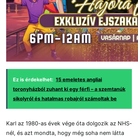
Ez is érdekelhet:
15 emeletes angliai
toronyházból zuhant ki egy férfi – a szemtanúk
sikolyról és hatalmas robajról számoltak be
Karl az 1980-as évek vége óta dolgozik az NHS-
nél, és azt mondta, hogy még soha nem látta