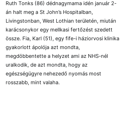
Ruth Tonks (86) dédnagymama idén január 2-
án halt meg a St John’s Hospitalban,
Livingstonban, West Lothian területén, miután
karácsonykor egy mellkasi fertőzést szedett
össze. Fia, Karl (51), egy fife-i háziorvosi klinika
gyakorlott ápolója azt mondta,
megdöbbentette a helyzet ami az NHS-nél
uralkodik, de azt mondta, hogy az
egészségügyre nehezedő nyomás most
rosszabb, mint valaha.