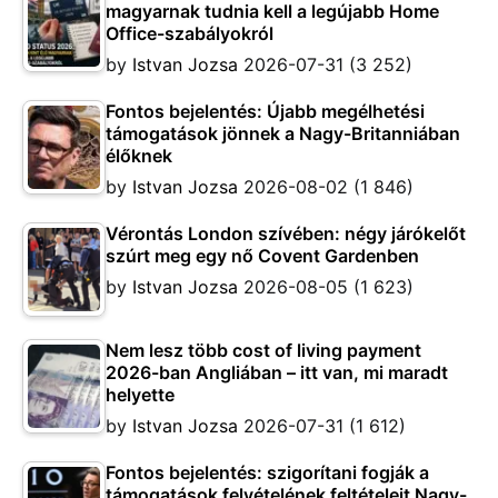
magyarnak tudnia kell a legújabb Home
Office-szabályokról
by
Istvan Jozsa
2026-07-31
(3 252)
Fontos bejelentés: Újabb megélhetési
támogatások jönnek a Nagy-Britanniában
élőknek
by
Istvan Jozsa
2026-08-02
(1 846)
Vérontás London szívében: négy járókelőt
szúrt meg egy nő Covent Gardenben
by
Istvan Jozsa
2026-08-05
(1 623)
Nem lesz több cost of living payment
2026-ban Angliában – itt van, mi maradt
helyette
by
Istvan Jozsa
2026-07-31
(1 612)
Fontos bejelentés: szigorítani fogják a
támogatások felvételének feltételeit Nagy-