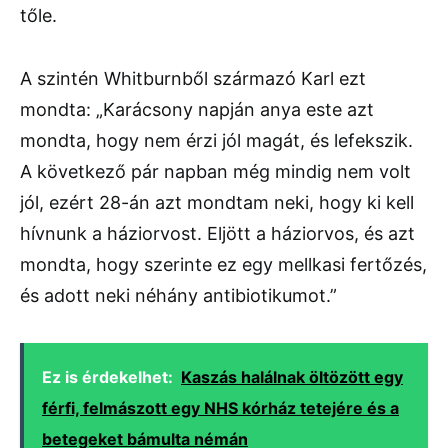
tőle.
A szintén Whitburnből származó Karl ezt
mondta: „Karácsony napján anya este azt
mondta, hogy nem érzi jól magát, és lefekszik.
A következő pár napban még mindig nem volt
jól, ezért 28-án azt mondtam neki, hogy ki kell
hívnunk a háziorvost. Eljött a háziorvos, és azt
mondta, hogy szerinte ez egy mellkasi fertőzés,
és adott neki néhány antibiotikumot.”
Ez is érdekelhet:
Kaszás halálnak öltözött egy
férfi, felmászott egy NHS kórház tetejére és a
betegeket bámulta némán