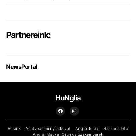
Partnereink:
NewsPortal
HuNglia
Rólunk
Adatvédelmi nyilatkozat
Angliai hírek
Hasznos Infó
Angliai Magyar Cégek / Szakemberek