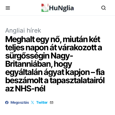
Angliai hírek
Meghalt egy nő, miután két
teljes napon át várakozott a
sürgősségin Nagy-
Britanniában, hogy
egyáltalán ágyat kapjon – fia
beszámolt a tapasztalatairól
az NHS-nél
Megosztás
Twitter