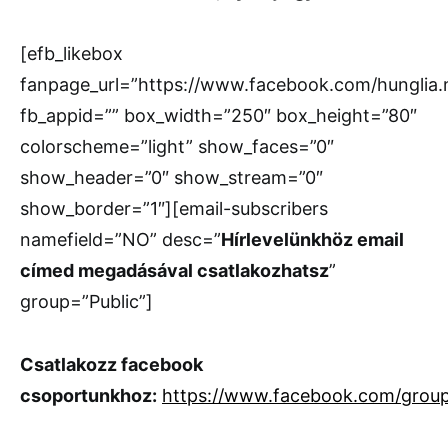
[efb_likebox
fanpage_url=”https://www.facebook.com/hunglia
fb_appid=”” box_width=”250″ box_height=”80″
colorscheme=”light” show_faces=”0″
show_header=”0″ show_stream=”0″
show_border=”1″][email-subscribers
namefield=”NO” desc=”
Hírlevelünkhöz email
címed megadásával csatlakozhatsz
”
group=”Public”]
Csatlakozz facebook
csoportunkhoz:
https://www.facebook.com/grou