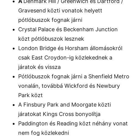
A
Denmark Hill / Greenwich és Dartford /
Gravesend közti vonatok helyett
pótlóbuszok fognak járni
Crystal Palace és Beckenham Junction
közt pótlóbuszok lesznek
London Bridge és Horsham állomásokról
csak East Croydon-ig közlekednek a
járatok és vissza
Pótlóbuszok fognak járni a Shenfield Metro
vonalán, továbbá Wickford és Newbury
Park közt
A Finsbury Park and Moorgate közti
járatokat Kings Cross bonyolítja
Paddington és Reading közt néhány vonat
nem fog közlekedni