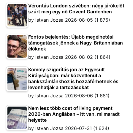
Vérontás London szívében: négy járókelőt
szúrt meg egy nő Covent Gardenben
by
Istvan Jozsa
2026-08-05
(1 875)
Fontos bejelentés: Újabb megélhetési
támogatások jönnek a Nagy-Britanniában
élőknek
by
Istvan Jozsa
2026-08-02
(1 864)
Komoly szigorítás jön az Egyesült
Királyságban: már közvetlenül a
bankszámlánkhoz is hozzáférhetnek és
levonhatják a tartozásokat
by
Istvan Jozsa
2026-08-06
(1 681)
Nem lesz több cost of living payment
2026-ban Angliában – itt van, mi maradt
helyette
by
Istvan Jozsa
2026-07-31
(1 624)