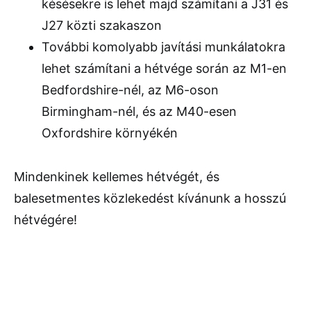
késésekre is lehet majd számítani a J31 és
J27 közti szakaszon
További komolyabb javítási munkálatokra
lehet számítani a hétvége során az M1-en
Bedfordshire-nél, az M6-oson
Birmingham-nél, és az M40-esen
Oxfordshire környékén
Mindenkinek kellemes hétvégét, és
balesetmentes közlekedést kívánunk a hosszú
hétvégére!