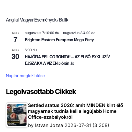
Angliai Magyar Események / Bulik
augusztus 7/10:00 du.
-
augusztus 8/4:00 de.
AUG
7
Brighton Eastern European Mega Party
6:00 du.
AUG
30
HAJÓRA FEL CORONITA! – AZ ELSŐ EXKLUZÍV
ÉJSZAKA A VIZEN 5 órán át
Naptár megtekintése
Legolvasottabb Cikkek
Settled status 2026: amit MINDEN kint élő
magyarnak tudnia kell a legújabb Home
Office-szabályokról
by
Istvan Jozsa
2026-07-31
(3 308)