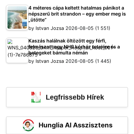
4 méteres cápa keltett hatalmas pánikot a
népszerű brit strandon – egy ember meg is
„ütötte”
by
Istvan Jozsa
2026-08-05
(1 551)
Kaszás halálnak öltözött egy férfi,
felmászott egy NHS kórház tetejére és a
betegeket bámulta némán
by
Istvan Jozsa
2026-08-05
(1 445)
Legfrissebb Hírek
Hunglia AI Asszisztens