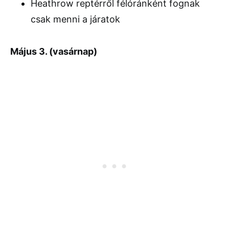
Heathrow reptérről félóránként fognak
csak menni a járatok
Május 3. (vasárnap)