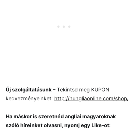
Új szolgáltatásunk
– Tekintsd meg KUPON
kedvezményeinket:
http://hungliaonline.com/shop
Ha máskor is szeretnéd
angliai magyaroknak
szóló híreinket olvasni, nyomj egy Like-ot: