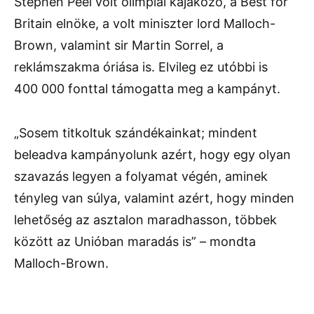
Stephen Peel volt olimpiai kajakozó, a Best for
Britain elnöke, a volt miniszter lord Malloch-
Brown, valamint sir Martin Sorrel, a
reklámszakma óriása is. Elvileg ez utóbbi is
400 000 fonttal támogatta meg a kampányt.
„Sosem titkoltuk szándékainkat; mindent
beleadva kampányolunk azért, hogy egy olyan
szavazás legyen a folyamat végén, aminek
tényleg van súlya, valamint azért, hogy minden
lehetőség az asztalon maradhasson, többek
között az Unióban maradás is” – mondta
Malloch-Brown.