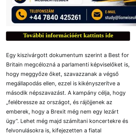
További információért kattints ide
Egy kiszivárgott dokumentum szerint a Best for
Britain megcélozná a parlamenti képviselőket is,
hogy meggyőze őket, szavazzanak a végső
megállapodás ellen, ezzel is kikényszerítve a
második népszavazást. A kampány célja, hogy
„felébressze az országot, és rájöjjenek az
emberek, hogy a Brexit még nem egy lezárt
ügy”. Lehet még majd számítani koncertekre és
felvonulásokra is, kifejezetten a fiatal