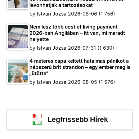
levonhatják a tartozásokat
by
Istvan Jozsa
2026-08-06
(1 756)
Nem lesz több cost of living payment
2026-ban Angliában – itt van, mi maradt
helyette
by
Istvan Jozsa
2026-07-31
(1 630)
4 méteres cápa keltett hatalmas pánikot a
népszerű brit strandon – egy ember meg is
„ütötte”
by
Istvan Jozsa
2026-08-05
(1 576)
Legfrissebb Hírek