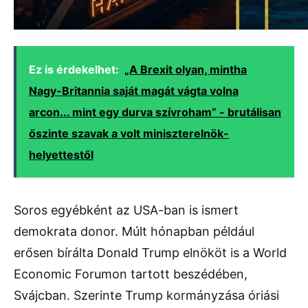
Ez is érdekelhet:
„A Brexit olyan, mintha
Nagy-Britannia saját magát vágta volna
arcon... mint egy durva szívroham” - brutálisan
őszinte szavak a volt miniszterelnök-
helyettestől
Soros egyébként az USA-ban is ismert
demokrata donor. Múlt hónapban például
erősen bírálta Donald Trump elnököt is a World
Economic Forumon tartott beszédében,
Svájcban. Szerinte Trump kormányzása óriási