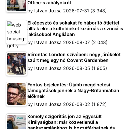
Office-szabályokról
by
Istvan Jozsa
2026-07-31
(3 348)
Elképesztő és sokakat felháborító ötlettel
álltak elő: a külföldieket kizárnák a szociális
lakásokból Angliában
by
Istvan Jozsa
2026-08-07
(2 048)
Vérontás London szívében: négy járókelőt
szúrt meg egy nő Covent Gardenben
by
Istvan Jozsa
2026-08-05
(1 905)
Fontos bejelentés: Újabb megélhetési
támogatások jönnek a Nagy-Britanniában
élőknek
by
Istvan Jozsa
2026-08-02
(1 872)
Komoly szigorítás jön az Egyesült
Királyságban: már közvetlenül a
bankszámlánkhoz is hozzáférhetnek és