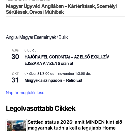
TÁMOGATOTT TARTALOM
Magyar Ügyvéd Angliában – Kártérítések, Személyi
Sérülések, Orvosi Műhibák
Angliai Magyar Események / Bulik
6:00 du.
AUG
30
HAJÓRA FEL CORONITA! – AZ ELSŐ EXKLUZÍV
ÉJSZAKA A VIZEN 5 órán át
október 31/8:00 du.
-
november 1/3:00 de.
OKT
31
Mirigyek a színpadon – Retro Est
Naptár megtekintése
Legolvasottabb Cikkek
Settled status 2026: amit MINDEN kint élő
magyarnak tudnia kell a legújabb Home