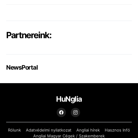
Partnereink:
NewsPortal
HuNglia
Rólunk
Adatvédelmi nyilatkozat
Angliai hírek
Hasznos Infó
Angliai Magyar Cégek / Szakemberek