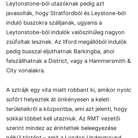
Leytonstone-ból utazóknak pedig azt
javasolták, hogy Stratfordból és Leystone-ból
induló buszokra szálljanak, ugyanis a
Leytonstobe-ból indulók valószínűleg nagyon
zsúfoltak lesznek. Az Ilford megállóból indulók
pedig busszal eljuthatnak Barkingba, ahol
felszállhatnak a District, vagy a Hammersmith &
City vonalakra.
A sztrájk egy vita miatt robbant ki, amikor nyolc
sofőrt helyeztek át önkényesen a keleti
területeikről a központba, ami azt jelenti, hogy
sokkal többet kell utazniuk. Az RMT vezetői
szerint mindez az érintettek beleegyezése
nélkül történt – amit a London Underground