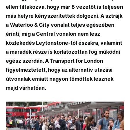
ellen tiltakozva, hogy már 8 vezetőt is teljesen
más helyre kényszerítettek dolgozni. A sztrájk
a Waterloo & City vonalat teljes egészében
érinti, míg a Central vonalon nem lesz
közlekedés Leytonstone-tól északra, valamint
a maradék része is korlátozottan fog működni
egész szerdán. A Transport for London
figyelmeztetett, hogy az alternatív utazási
útvonalak emiatt nagyon tömöttek lesznek
majd várhatóan.