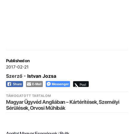
Published on
2017-02-21
Szerző -
Istvan Jozsa
E-Mail
Messenger
Post
Share
TÁMOGATOTT TARTALOM
Magyar Ügyvéd Angliában – Kártérítések, Személyi
Sérülések, Orvosi Műhibák
Angliai Magyar Események / Bulik