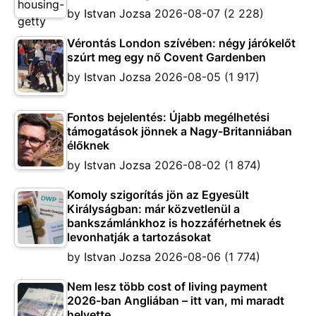
by
Istvan Jozsa
2026-08-07
(2 228)
Vérontás London szívében: négy járókelőt
szúrt meg egy nő Covent Gardenben
by
Istvan Jozsa
2026-08-05
(1 917)
Fontos bejelentés: Újabb megélhetési
támogatások jönnek a Nagy-Britanniában
élőknek
by
Istvan Jozsa
2026-08-02
(1 874)
Komoly szigorítás jön az Egyesült
Királyságban: már közvetlenül a
bankszámlánkhoz is hozzáférhetnek és
levonhatják a tartozásokat
by
Istvan Jozsa
2026-08-06
(1 774)
Nem lesz több cost of living payment
2026-ban Angliában – itt van, mi maradt
helyette