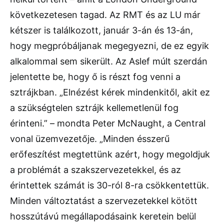
következetesen tagad. Az RMT és az LU már
kétszer is találkozott, január 3-án és 13-án,
hogy megpróbáljanak megegyezni, de ez egyik
alkalommal sem sikerült. Az Aslef múlt szerdán
jelentette be, hogy ő is részt fog venni a
sztrájkban. „Elnézést kérek mindenkitől, akit ez
a szükségtelen sztrájk kellemetlenül fog
érinteni.” – mondta Peter McNaught, a Central
vonal üzemvezetője. „Minden ésszerű
erőfeszítést megtettünk azért, hogy megoldjuk
a problémát a szakszervezetekkel, és az
érintettek számát is 30-ról 8-ra csökkentettük.
Minden változtatást a szervezetekkel kötött
hosszútávú megállapodásaink keretein belül