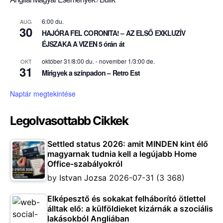
6:00 du.
AUG
30
HAJÓRA FEL CORONITA! – AZ ELSŐ EXKLUZÍV
ÉJSZAKA A VIZEN 5 órán át
október 31/8:00 du.
-
november 1/3:00 de.
OKT
31
Mirigyek a színpadon – Retro Est
Naptár megtekintése
Legolvasottabb Cikkek
Settled status 2026: amit MINDEN kint élő
magyarnak tudnia kell a legújabb Home
Office-szabályokról
by
Istvan Jozsa
2026-07-31
(3 368)
Elképesztő és sokakat felháborító ötlettel
álltak elő: a külföldieket kizárnák a szociális
lakásokból Angliában