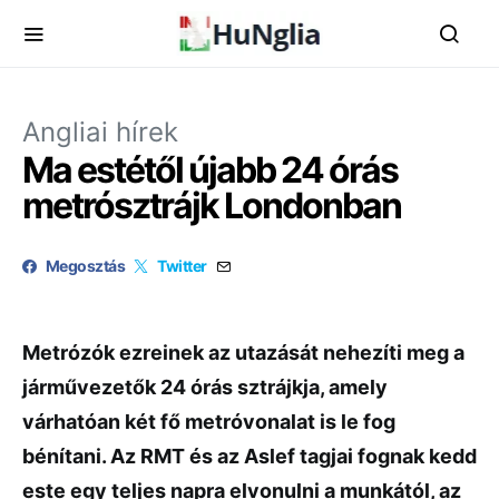
Angliai hírek
Ma estétől újabb 24 órás
metrósztrájk Londonban
Megosztás
Twitter
Metrózók ezreinek az utazását nehezíti meg a
járművezetők 24 órás sztrájkja, amely
várhatóan két fő metróvonalat is le fog
bénítani. Az RMT és az Aslef tagjai fognak kedd
este egy teljes napra elvonulni a munkától, az