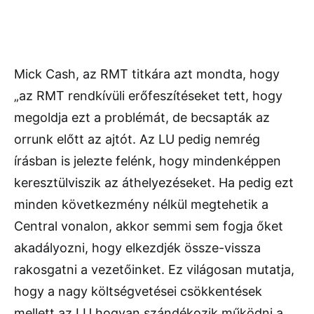
Mick Cash, az RMT titkára azt mondta, hogy
„az RMT rendkívüli erőfeszítéseket tett, hogy
megoldja ezt a problémát, de becsapták az
orrunk előtt az ajtót. Az LU pedig nemrég
írásban is jelezte felénk, hogy mindenképpen
keresztülviszik az áthelyezéseket. Ha pedig ezt
minden következmény nélkül megtehetik a
Central vonalon, akkor semmi sem fogja őket
akadályozni, hogy elkezdjék össze-vissza
rakosgatni a vezetőinket. Ez világosan mutatja,
hogy a nagy költségvetései csökkentések
mellett az LU hogyan szándékozik működni a