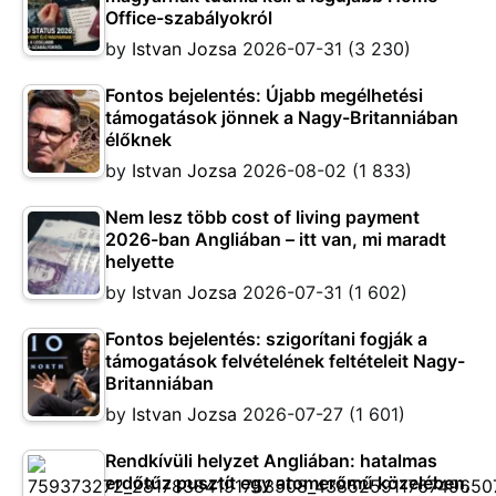
Office-szabályokról
by
Istvan Jozsa
2026-07-31
(3 230)
Fontos bejelentés: Újabb megélhetési
támogatások jönnek a Nagy-Britanniában
élőknek
by
Istvan Jozsa
2026-08-02
(1 833)
Nem lesz több cost of living payment
2026-ban Angliában – itt van, mi maradt
helyette
by
Istvan Jozsa
2026-07-31
(1 602)
Fontos bejelentés: szigorítani fogják a
támogatások felvételének feltételeit Nagy-
Britanniában
by
Istvan Jozsa
2026-07-27
(1 601)
Rendkívüli helyzet Angliában: hatalmas
erdőtűz pusztít egy atomerőmű közelében,