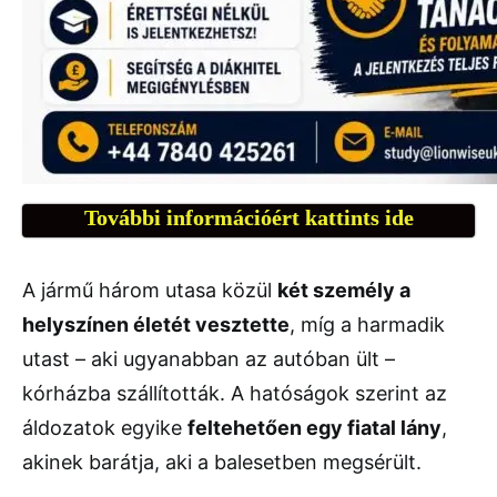
További információért kattints ide
A jármű három utasa közül
két személy a
helyszínen életét vesztette
, míg a harmadik
utast – aki ugyanabban az autóban ült –
kórházba szállították. A hatóságok szerint az
áldozatok egyike
feltehetően egy fiatal lány
,
akinek barátja, aki a balesetben megsérült.