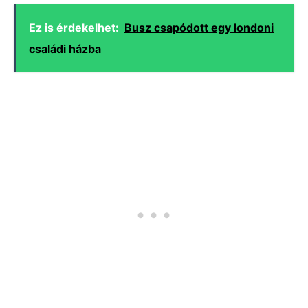
Ez is érdekelhet:
Busz csapódott egy londoni
családi házba