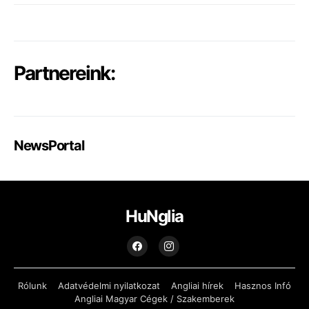
Partnereink:
NewsPortal
HuNglia
Rólunk
Adatvédelmi nyilatkozat
Angliai hírek
Hasznos Infó
Angliai Magyar Cégek / Szakemberek