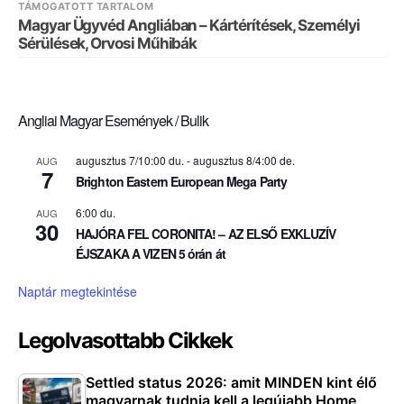
TÁMOGATOTT TARTALOM
Magyar Ügyvéd Angliában – Kártérítések, Személyi
Sérülések, Orvosi Műhibák
Angliai Magyar Események / Bulik
augusztus 7/10:00 du.
-
augusztus 8/4:00 de.
AUG
7
Brighton Eastern European Mega Party
6:00 du.
AUG
30
HAJÓRA FEL CORONITA! – AZ ELSŐ EXKLUZÍV
ÉJSZAKA A VIZEN 5 órán át
Naptár megtekintése
Legolvasottabb Cikkek
Settled status 2026: amit MINDEN kint élő
magyarnak tudnia kell a legújabb Home