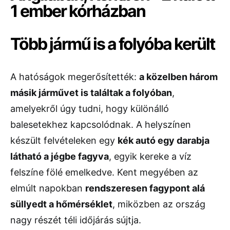
Több jármű is a folyóba került
A hatóságok megerősítették:
a közelben három
másik járművet is találtak a folyóban
,
amelyekről úgy tudni, hogy különálló
balesetekhez kapcsolódnak. A helyszínen
készült felvételeken egy
kék autó egy darabja
látható a jégbe fagyva
, egyik kereke a víz
felszíne fölé emelkedve. Kent megyében az
elmúlt napokban
rendszeresen fagypont alá
süllyedt a hőmérséklet
, miközben az ország
nagy részét téli időjárás sújtja.