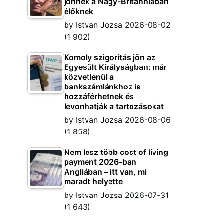
jönnek a Nagy-Britanniában
élőknek
by
Istvan Jozsa
2026-08-02
(1 902)
Komoly szigorítás jön az
Egyesült Királyságban: már
közvetlenül a
bankszámlánkhoz is
hozzáférhetnek és
levonhatják a tartozásokat
by
Istvan Jozsa
2026-08-06
(1 858)
Nem lesz több cost of living
payment 2026-ban
Angliában – itt van, mi
maradt helyette
by
Istvan Jozsa
2026-07-31
(1 643)