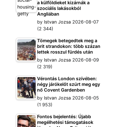
a külföldieket kizárnák a
szociális lakásokból
Angliában
by
Istvan Jozsa
2026-08-07
(2 344)
Tömegek betegedtek meg a
brit strandokon: több százan
lettek rosszul fürdés után
by
Istvan Jozsa
2026-08-09
(2 319)
Vérontás London szívében:
négy járókelőt szúrt meg egy
nő Covent Gardenben
by
Istvan Jozsa
2026-08-05
(1 953)
Fontos bejelentés: Újabb
megélhetési támogatások