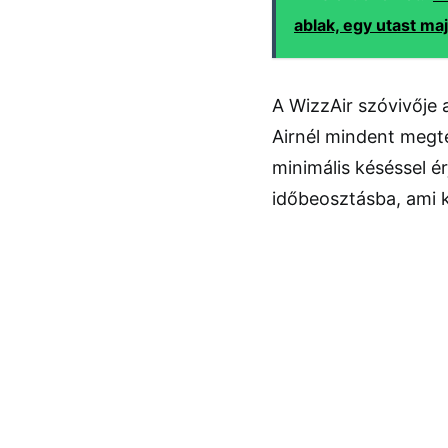
ablak, egy utast m
A WizzAir szóvivője 
Airnél mindent megt
minimális késéssel ér
időbeosztásba, ami k