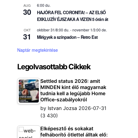
6:00 du.
AUG
30
HAJÓRA FEL CORONITA! – AZ ELSŐ
EXKLUZÍV ÉJSZAKA A VIZEN 5 órán át
október 31/8:00 du.
-
november 1/3:00 de.
OKT
31
Mirigyek a színpadon – Retro Est
Naptár megtekintése
Legolvasottabb Cikkek
Settled status 2026: amit
MINDEN kint élő magyarnak
tudnia kell a legújabb Home
Office-szabályokról
by
Istvan Jozsa
2026-07-31
(3 430)
Elképesztő és sokakat
felháborító ötlettel álltak elő: