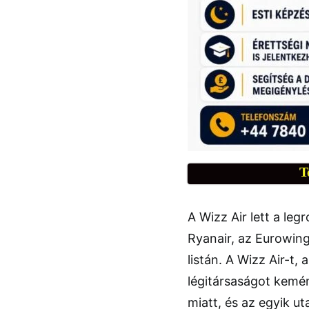
T
A Wizz Air lett a leg
Ryanair, az Eurowings
listán. A Wizz Air-t,
légitársaságot kemén
miatt, és az egyik 