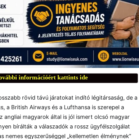
ovábbi információért kattints ide
rosszabb rövid távú járatokat indító légitársaság, de a
, a British Airways és a Lufthansa is szerepel a
 az angliai magyarok által is jól ismert olcsó magyar
yen bírálták a válaszadók a rossz ügyfélszolgálat
utas nemes egyszerűséggel „kellemetlen élménynek”