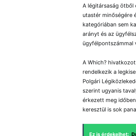
A légitársaság ötből 
utastér minőségére é
kategóriában sem kap
arányt és az ügyfél
ügyfélpontszámmal v
A Which? hivatkozott
rendelkezik a legkis
Polgári Légiközleked
szerint ugyanis tava
érkezett meg időben
keresztül is sok pan
Ez is érdekelhet:
D