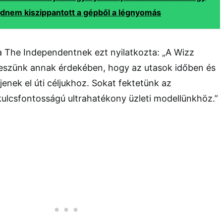
ajdnem kiszippantott a gépből a légnyomás
a The Independentnek ezt nyilatkozta: „A Wizz
eszünk annak érdekében, hogy az utasok időben és
jenek el úti céljukhoz. Sokat fektetünk az
ulcsfontosságú ultrahatékony üzleti modellünkhöz.”