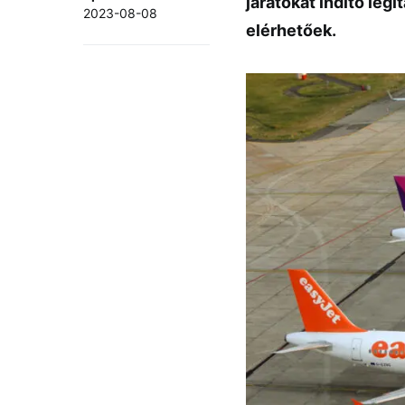
járatokat indító lég
2023-08-08
elérhetőek.