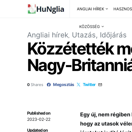
ANGLIAI HÍREK
HASZNOS
KÖZÖSSÉG
Angliai hírek
Utazás, Időjárás
Közzétették me
Nagy-Britanniá
Megosztás
Twitter
0
Shares
Published on
Egy új, nem régiben
2023-02-22
hogy az utasok véle
Updated on