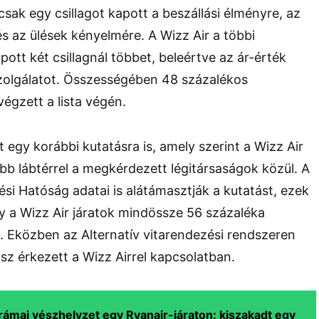
csak egy csillagot kapott a beszállási élményre, az
s az ülések kényelmére. A Wizz Air a többi
ott két csillagnál többet, beleértve az ár-érték
szolgálatot. Összességében 48 százalékos
égzett a lista végén.
 egy korábbi kutatásra is, amely szerint a Wizz Air
ebb lábtérrel a megkérdezett légitársaságok közül. A
ési Hatóság adatai is alátámasztják a kutatást, ezek
ly a Wizz Air járatok mindössze 56 százaléka
. Eközben az Alternatív vitarendezési rendszeren
asz érkezett a Wizz Airrel kapcsolatban.
rámai vészhelyzet egy Ryanair-járaton: kiszakadt egy