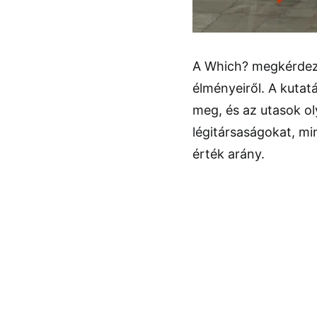
A Which? megkérdezt
élményeiről. A kuta
meg, és az utasok ol
légitársaságokat, min
érték arány.