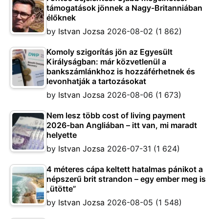
támogatások jönnek a Nagy-Britanniában
élőknek
by
Istvan Jozsa
2026-08-02
(1 862)
Komoly szigorítás jön az Egyesült
Királyságban: már közvetlenül a
bankszámlánkhoz is hozzáférhetnek és
levonhatják a tartozásokat
by
Istvan Jozsa
2026-08-06
(1 673)
Nem lesz több cost of living payment
2026-ban Angliában – itt van, mi maradt
helyette
by
Istvan Jozsa
2026-07-31
(1 624)
4 méteres cápa keltett hatalmas pánikot a
népszerű brit strandon – egy ember meg is
„ütötte”
by
Istvan Jozsa
2026-08-05
(1 548)