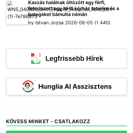
Kaszás halálnak öltözött egy férfi,
felmászott egy NHS kórház tetejére és a
betegeket bámulta némán
by
Istvan Jozsa
2026-08-05
(1 440)
Legfrissebb Hírek
Hunglia AI Asszisztens
KÖVESS MINKET - CSATLAKOZZ