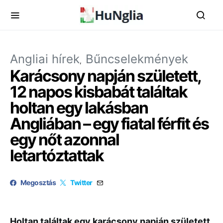
Angliai hírek
Bűncselekmények
Karácsony napján született,
12 napos kisbabát találtak
holtan egy lakásban
Angliában – egy fiatal férfit és
egy nőt azonnal
letartóztattak
Megosztás
Twitter
Holtan találtak egy karácsony napján született,