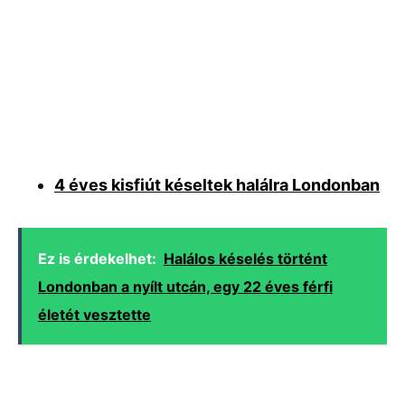
4 éves kisfiút késeltek halálra Londonban
Ez is érdekelhet:
Halálos késelés történt
Londonban a nyílt utcán, egy 22 éves férfi
életét vesztette