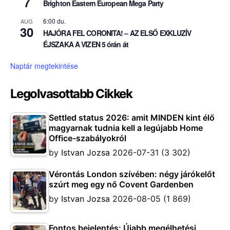
7
Brighton Eastern European Mega Party
6:00 du.
AUG
30
HAJÓRA FEL CORONITA! – AZ ELSŐ EXKLUZÍV
ÉJSZAKA A VIZEN 5 órán át
Naptár megtekintése
Legolvasottabb Cikkek
Settled status 2026: amit MINDEN kint élő
magyarnak tudnia kell a legújabb Home
Office-szabályokról
by
Istvan Jozsa
2026-07-31
(3 302)
Vérontás London szívében: négy járókelőt
szúrt meg egy nő Covent Gardenben
by
Istvan Jozsa
2026-08-05
(1 869)
Fontos bejelentés: Újabb megélhetési