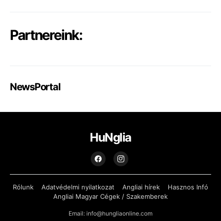
Partnereink:
NewsPortal
HuNglia
Rólunk
Adatvédelmi nyilatkozat
Angliai hírek
Hasznos Infó
Angliai Magyar Cégek / Szakemberek
Email: info@hungliaonline.com