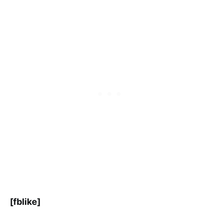
[fblike]