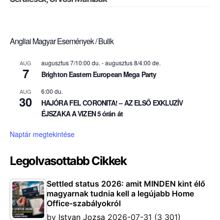
Angliai Magyar Események / Bulik
augusztus 7/10:00 du.
-
augusztus 8/4:00 de.
AUG
7
Brighton Eastern European Mega Party
6:00 du.
AUG
30
HAJÓRA FEL CORONITA! – AZ ELSŐ EXKLUZÍV
ÉJSZAKA A VIZEN 5 órán át
Naptár megtekintése
Legolvasottabb Cikkek
Settled status 2026: amit MINDEN kint élő
magyarnak tudnia kell a legújabb Home
Office-szabályokról
by
Istvan Jozsa
2026-07-31
(3 301)