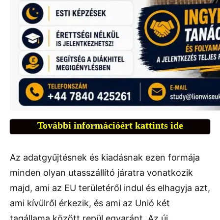
További információért kattints ide
Az adatgyűjtésnek és kiadásnak ezen formája
minden olyan utasszállító járatra vonatkozik
majd, ami az EU területéről indul és elhagyja azt,
ami kívülről érkezik, és ami az Unió két
tagállama között repül egyaránt. Az új