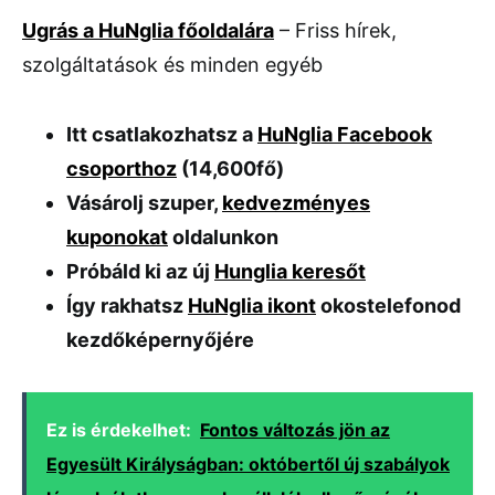
Ugrás a HuNglia főoldalára
– Friss hírek,
szolgáltatások és minden egyéb
Itt csatlakozhatsz a
HuNglia Facebook
csoporthoz
(14,600fő)
Vásárolj szuper,
kedvezményes
kuponokat
oldalunkon
Próbáld ki az új
Hunglia keresőt
Így rakhatsz
HuNglia ikont
okostelefonod
kezdőképernyőjére
Ez is érdekelhet:
Fontos változás jön az
Egyesült Királyságban: októbertől új szabályok