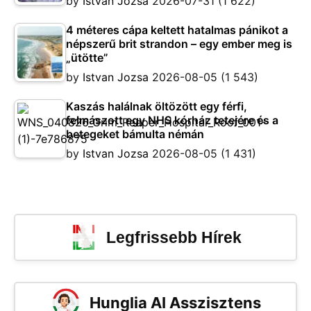
by
Istvan Jozsa
2026-07-31
(1 622)
4 méteres cápa keltett hatalmas pánikot a
népszerű brit strandon – egy ember meg is
„ütötte”
by
Istvan Jozsa
2026-08-05
(1 543)
Kaszás halálnak öltözött egy férfi,
felmászott egy NHS kórház tetejére és a
betegeket bámulta némán
by
Istvan Jozsa
2026-08-05
(1 431)
Legfrissebb Hírek
Hunglia AI Asszisztens