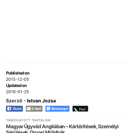
Published on
2015-12-05
Updated on
2016-01-25
Szerző -
Istvan Jozsa
E-Mail
Messenger
Post
Share
TÁMOGATOTT TARTALOM
Magyar Ügyvéd Angliában – Kártérítések, Személyi
Sérülések, Orvosi Műhibák