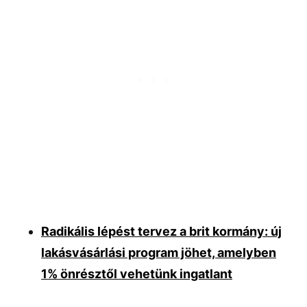
Radikális lépést tervez a brit kormány: új
lakásvásárlási program jöhet, amelyben
1% önrésztől vehetünk ingatlant