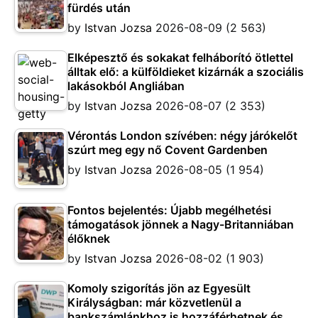
fürdés után
by
Istvan Jozsa
2026-08-09
(2 563)
Elképesztő és sokakat felháborító ötlettel
álltak elő: a külföldieket kizárnák a szociális
lakásokból Angliában
by
Istvan Jozsa
2026-08-07
(2 353)
Vérontás London szívében: négy járókelőt
szúrt meg egy nő Covent Gardenben
by
Istvan Jozsa
2026-08-05
(1 954)
Fontos bejelentés: Újabb megélhetési
támogatások jönnek a Nagy-Britanniában
élőknek
by
Istvan Jozsa
2026-08-02
(1 903)
Komoly szigorítás jön az Egyesült
Királyságban: már közvetlenül a
bankszámlánkhoz is hozzáférhetnek és