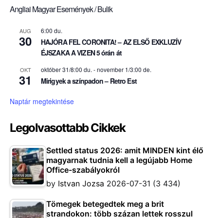
Angliai Magyar Események / Bulik
6:00 du.
AUG
30
HAJÓRA FEL CORONITA! – AZ ELSŐ EXKLUZÍV
ÉJSZAKA A VIZEN 5 órán át
október 31/8:00 du.
-
november 1/3:00 de.
OKT
31
Mirigyek a színpadon – Retro Est
Naptár megtekintése
Legolvasottabb Cikkek
Settled status 2026: amit MINDEN kint élő
magyarnak tudnia kell a legújabb Home
Office-szabályokról
by
Istvan Jozsa
2026-07-31
(3 434)
Tömegek betegedtek meg a brit
strandokon: több százan lettek rosszul