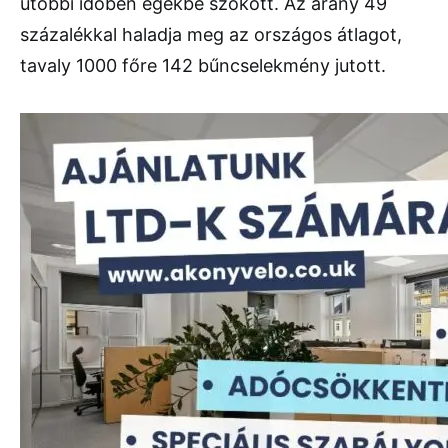
utóbbi időben egekbe szökött. Az arány 49
százalékkal haladja meg az országos átlagot,
tavaly 1000 főre 142 bűncselekmény jutott.