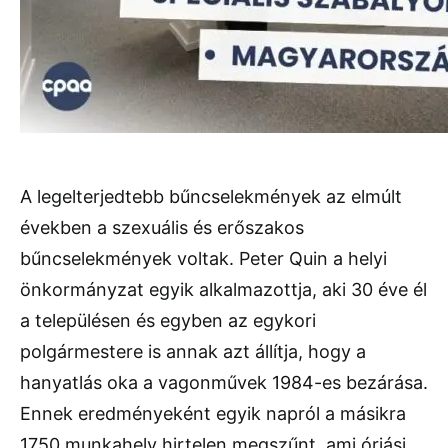
A legelterjedtebb bűncselekmények az elmúlt
években a szexuális és erőszakos
bűncselekmények voltak. Peter Quin a helyi
önkormányzat egyik alkalmazottja, aki 30 éve él
a településen és egyben az egykori
polgármestere is annak azt állítja, hogy a
hanyatlás oka a vagonművek 1984-es bezárása.
Ennek eredményeként egyik napról a másikra
1750 munkahely hirtelen megszűnt, ami óriási