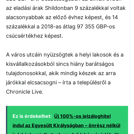
az eladási árak Shildonban 9 százalékkal voltak
alacsonyabbak az előző évhez képest, és 14
százalékkal a 2018-as átlag 97 355 GBP-os
csúcsértékhez képest.
A város utcáin nyüzsögtek a helyi lakosok és a
kisvállalkozásokból sincs hiány barátságos
tulajdonosokkal, akik mindig készek az arra
járókkal elcsacsogni – írta a településről a
Chronicle Live.
Ez is érdekelhet:
Új 100%-os jelzáloghitel
indul az Egyesült Királyságban – önrész nélkül