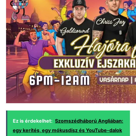
Ez is érdekelhet:
Szomszédháború Angliában:
egy kerítés, egy mókusdísz és YouTube-dalok