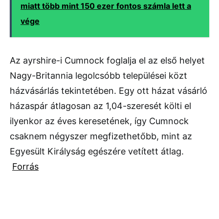
miatt több mint 150 ezer fontos számla lett a
vége
Az ayrshire-i Cumnock foglalja el az első helyet
Nagy-Britannia legolcsóbb települései közt
házvásárlás tekintetében. Egy ott házat vásárló
házaspár átlagosan az 1,04-szeresét költi el
ilyenkor az éves keresetének, így Cumnock
csaknem négyszer megfizethetőbb, mint az
Egyesült Királyság egészére vetített átlag.
Forrás