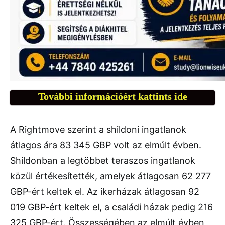
További információért kattints ide
A Rightmove szerint a shildoni ingatlanok
átlagos ára 83 345 GBP volt az elmúlt évben.
Shildonban a legtöbbet teraszos ingatlanok
közül értékesítették, amelyek átlagosan 62 277
GBP-ért keltek el. Az ikerházak átlagosan 92
019 GBP-ért keltek el, a családi házak pedig 216
325 GBP-ért. Összességében az elmúlt évben