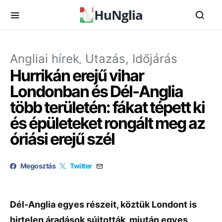
Angliai hírek
Utazás, Időjárás
Hurrikán erejű vihar
Londonban és Dél-Anglia
több területén: fákat tépett ki
és épületeket rongált meg az
óriási erejű szél
Megosztás
Twitter
Dél-Anglia egyes részeit, köztük Londont is
hirtelen áradások sújtották, miután egyes