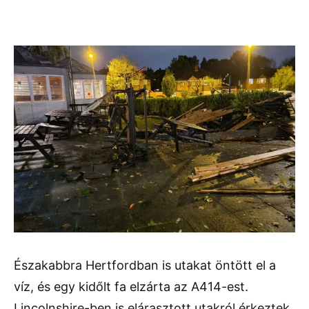
Északabbra Hertfordban is utakat öntött el a
víz, és egy kidőlt fa elzárta az A414-est.
Lincolnshire-ben is elárasztott utakról érkeztek