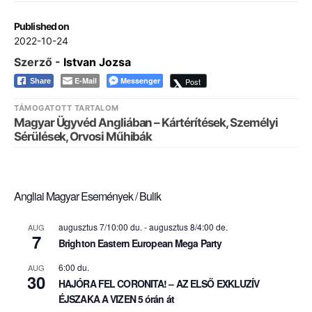
Published on
2022-10-24
Szerző -
Istvan Jozsa
E-Mail
Messenger
Post
Share
TÁMOGATOTT TARTALOM
Magyar Ügyvéd Angliában – Kártérítések, Személyi
Sérülések, Orvosi Műhibák
Angliai Magyar Események / Bulik
augusztus 7/10:00 du.
-
augusztus 8/4:00 de.
AUG
7
Brighton Eastern European Mega Party
6:00 du.
AUG
30
HAJÓRA FEL CORONITA! – AZ ELSŐ EXKLUZÍV
ÉJSZAKA A VIZEN 5 órán át