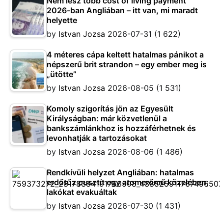
Nem lesz több cost of living payment
2026-ban Angliában – itt van, mi maradt
helyette
by
Istvan Jozsa
2026-07-31
(1 622)
4 méteres cápa keltett hatalmas pánikot a
népszerű brit strandon – egy ember meg is
„ütötte”
by
Istvan Jozsa
2026-08-05
(1 531)
Komoly szigorítás jön az Egyesült
Királyságban: már közvetlenül a
bankszámlánkhoz is hozzáférhetnek és
levonhatják a tartozásokat
by
Istvan Jozsa
2026-08-06
(1 486)
Rendkívüli helyzet Angliában: hatalmas
erdőtűz pusztít egy atomerőmű közelében,
lakókat evakuáltak
by
Istvan Jozsa
2026-07-30
(1 431)