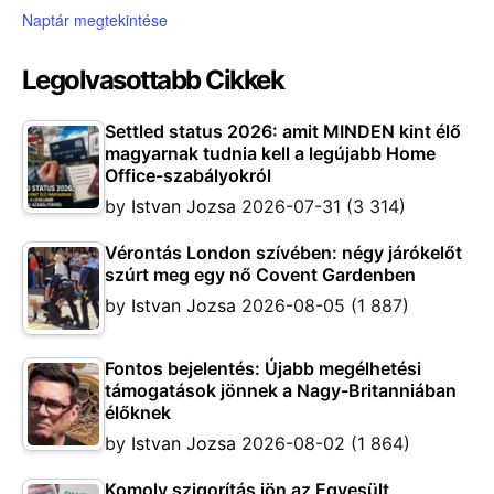
Naptár megtekintése
Legolvasottabb Cikkek
Settled status 2026: amit MINDEN kint élő
magyarnak tudnia kell a legújabb Home
Office-szabályokról
by
Istvan Jozsa
2026-07-31
(3 314)
Vérontás London szívében: négy járókelőt
szúrt meg egy nő Covent Gardenben
by
Istvan Jozsa
2026-08-05
(1 887)
Fontos bejelentés: Újabb megélhetési
támogatások jönnek a Nagy-Britanniában
élőknek
by
Istvan Jozsa
2026-08-02
(1 864)
Komoly szigorítás jön az Egyesült