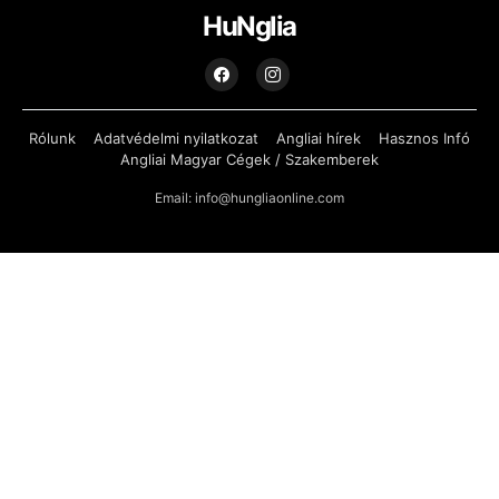
HuNglia
Rólunk
Adatvédelmi nyilatkozat
Angliai hírek
Hasznos Infó
Angliai Magyar Cégek / Szakemberek
Email: info@hungliaonline.com