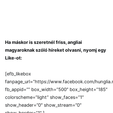
Ha máskor is szeretnél friss, angliai
magyaroknak szóló híreket olvasni,
nyomj egy
Like-ot:
[efb_likebox
fanpage_url=”https://www.facebook.com/hunglia
fb_appid=”” box_width=”500″ box_height=”185″
colorscheme=”light” show_faces=”1″
show_header=”0″ show_stream=”0″
show_border=”1″ ]