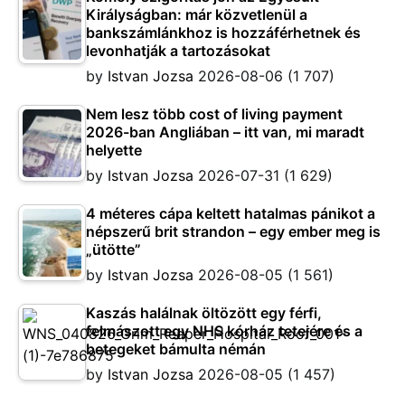
Királyságban: már közvetlenül a
bankszámlánkhoz is hozzáférhetnek és
levonhatják a tartozásokat
by
Istvan Jozsa
2026-08-06
(1 707)
Nem lesz több cost of living payment
2026-ban Angliában – itt van, mi maradt
helyette
by
Istvan Jozsa
2026-07-31
(1 629)
4 méteres cápa keltett hatalmas pánikot a
népszerű brit strandon – egy ember meg is
„ütötte”
by
Istvan Jozsa
2026-08-05
(1 561)
Kaszás halálnak öltözött egy férfi,
felmászott egy NHS kórház tetejére és a
betegeket bámulta némán
by
Istvan Jozsa
2026-08-05
(1 457)