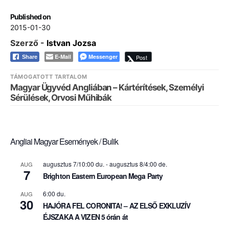
Published on
2015-01-30
Szerző -
Istvan Jozsa
E-Mail
Messenger
Post
Share
TÁMOGATOTT TARTALOM
Magyar Ügyvéd Angliában – Kártérítések, Személyi
Sérülések, Orvosi Műhibák
Angliai Magyar Események / Bulik
augusztus 7/10:00 du.
-
augusztus 8/4:00 de.
AUG
7
Brighton Eastern European Mega Party
6:00 du.
AUG
30
HAJÓRA FEL CORONITA! – AZ ELSŐ EXKLUZÍV
ÉJSZAKA A VIZEN 5 órán át