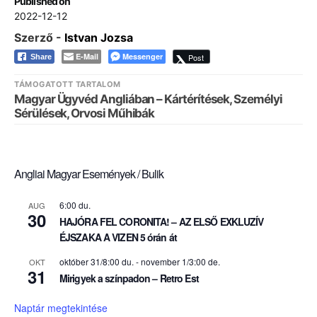
Published on
2022-12-12
Szerző -
Istvan Jozsa
E-Mail
Messenger
Post
Share
TÁMOGATOTT TARTALOM
Magyar Ügyvéd Angliában – Kártérítések, Személyi
Sérülések, Orvosi Műhibák
Angliai Magyar Események / Bulik
6:00 du.
AUG
30
HAJÓRA FEL CORONITA! – AZ ELSŐ EXKLUZÍV
ÉJSZAKA A VIZEN 5 órán át
október 31/8:00 du.
-
november 1/3:00 de.
OKT
31
Mirigyek a színpadon – Retro Est
Naptár megtekintése