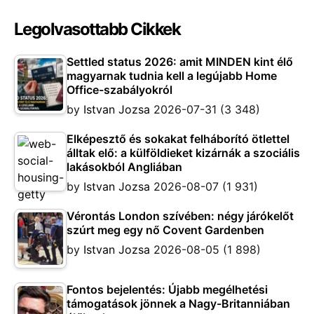
Legolvasottabb Cikkek
Settled status 2026: amit MINDEN kint élő
magyarnak tudnia kell a legújabb Home
Office-szabályokról
by
Istvan Jozsa
2026-07-31
(3 348)
Elképesztő és sokakat felháborító ötlettel
álltak elő: a külföldieket kizárnák a szociális
lakásokból Angliában
by
Istvan Jozsa
2026-08-07
(1 931)
Vérontás London szívében: négy járókelőt
szúrt meg egy nő Covent Gardenben
by
Istvan Jozsa
2026-08-05
(1 898)
Fontos bejelentés: Újabb megélhetési
támogatások jönnek a Nagy-Britanniában