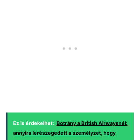
Ez is érdekelhet:
Botrány a British Airwaysnél:
annyira lerészegedett a személyzet, hogy