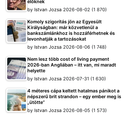
élőknek
by
Istvan Jozsa
2026-08-02
(1 870)
Komoly szigorítás jön az Egyesült
Királyságban: már közvetlenül a
bankszámlánkhoz is hozzáférhetnek és
levonhatják a tartozásokat
by
Istvan Jozsa
2026-08-06
(1 748)
Nem lesz több cost of living payment
2026-ban Angliában – itt van, mi maradt
helyette
by
Istvan Jozsa
2026-07-31
(1 630)
4 méteres cápa keltett hatalmas pánikot a
népszerű brit strandon – egy ember meg is
„ütötte”
by
Istvan Jozsa
2026-08-05
(1 573)