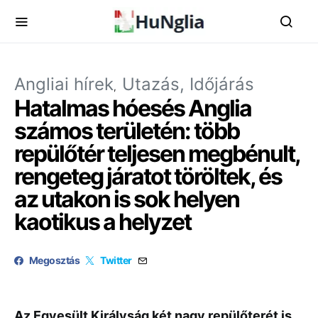
Angliai hírek
Utazás, Időjárás
Hatalmas hóesés Anglia
számos területén: több
repülőtér teljesen megbénult,
rengeteg járatot töröltek, és
az utakon is sok helyen
kaotikus a helyzet
Megosztás
Twitter
Az Egyesült Királyság két nagy repülőterét is