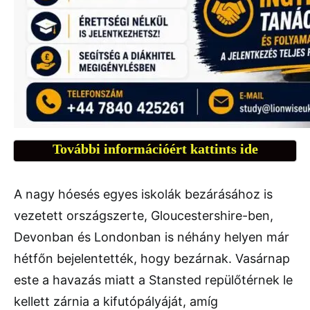
További információért kattints ide
A nagy hóesés egyes iskolák bezárásához is
vezetett országszerte, Gloucestershire-ben,
Devonban és Londonban is néhány helyen már
hétfőn bejelentették, hogy bezárnak. Vasárnap
este a havazás miatt a Stansted repülőtérnek le
kellett zárnia a kifutópályáját, amíg