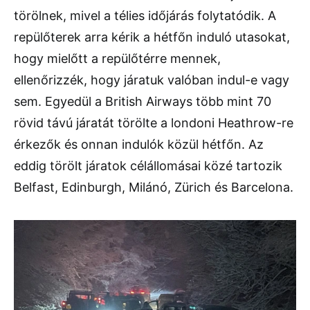
törölnek, mivel a télies időjárás folytatódik. A
repülőterek arra kérik a hétfőn induló utasokat,
hogy mielőtt a repülőtérre mennek,
ellenőrizzék, hogy járatuk valóban indul-e vagy
sem. Egyedül a British Airways több mint 70
rövid távú járatát törölte a londoni Heathrow-re
érkezők és onnan indulók közül hétfőn. Az
eddig törölt járatok célállomásai közé tartozik
Belfast, Edinburgh, Milánó, Zürich és Barcelona.