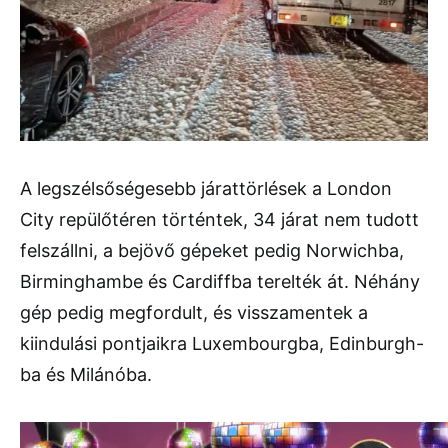
A legszélsőségesebb járattörlések a London
City repülőtéren történtek, 34 járat nem tudott
felszállni, a bejövő gépeket pedig Norwichba,
Birminghambe és Cardiffba terelték át. Néhány
gép pedig megfordult, és visszamentek a
kiindulási pontjaikra Luxembourgba, Edinburgh-
ba és Milánóba.