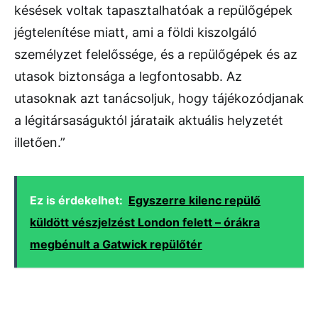
késések voltak tapasztalhatóak a repülőgépek
jégtelenítése miatt, ami a földi kiszolgáló
személyzet felelőssége, és a repülőgépek és az
utasok biztonsága a legfontosabb. Az
utasoknak azt tanácsoljuk, hogy tájékozódjanak
a légitársaságuktól járataik aktuális helyzetét
illetően.”
Ez is érdekelhet:
Egyszerre kilenc repülő
küldött vészjelzést London felett – órákra
megbénult a Gatwick repülőtér