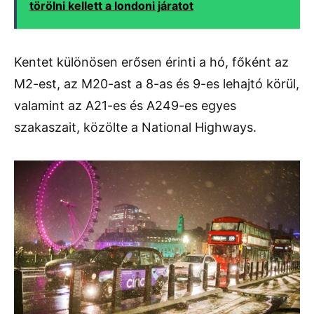
törölni kellett a londoni járatot
Kentet különösen erősen érinti a hó, főként az
M2-est, az M20-ast a 8-as és 9-es lehajtó körül,
valamint az A21-es és A249-es egyes
szakaszait, közölte a National Highways.