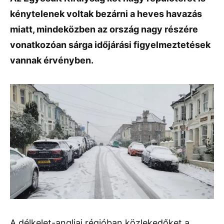
kénytelenek voltak bezárni a heves havazás
miatt, mindeközben az ország nagy részére
vonatkozóan sárga időjárási figyelmeztetések
vannak érvényben.
A délkelet-angliai régióban közlekedőket a