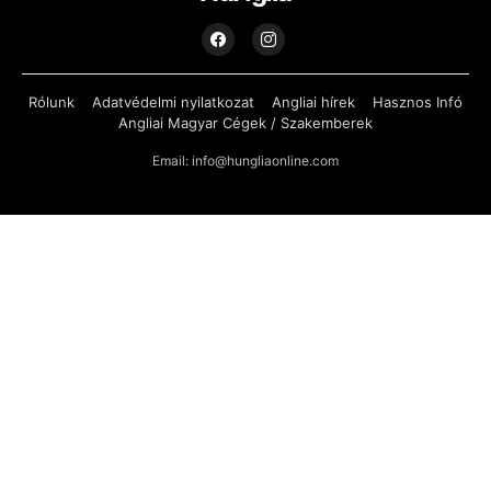
Rólunk
Adatvédelmi nyilatkozat
Angliai hírek
Hasznos Infó
Angliai Magyar Cégek / Szakemberek
Email: info@hungliaonline.com