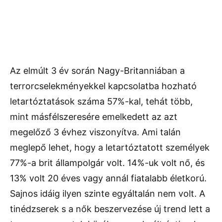
Az elmúlt 3 év során Nagy-Britanniában a
terrorcselekményekkel kapcsolatba hozható
letartóztatások száma 57%-kal, tehát több,
mint másfélszeresére emelkedett az azt
megelőző 3 évhez viszonyítva. Ami talán
meglepő lehet, hogy a letartóztatott személyek
77%-a brit állampolgár volt. 14%-uk volt nő, és
13% volt 20 éves vagy annál fiatalabb életkorú.
Sajnos idáig ilyen szinte egyáltalán nem volt. A
tinédzserek s a nők beszervezése új trend lett a