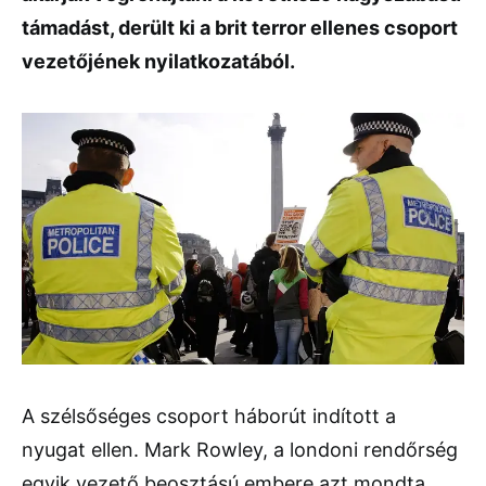
támadást, derült ki a brit terror ellenes csoport
vezetőjének nyilatkozatából.
A szélsőséges csoport háborút indított a
nyugat ellen. Mark Rowley, a londoni rendőrség
egyik vezető beosztású embere azt mondta,