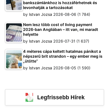
bankszámlánkhoz is hozzáférhetnek és
levonhatják a tartozásokat
by
Istvan Jozsa
2026-08-06
(1 784)
Nem lesz több cost of living payment
2026-ban Angliában – itt van, mi maradt
helyette
by
Istvan Jozsa
2026-07-31
(1 637)
4 méteres cápa keltett hatalmas pánikot a
népszerű brit strandon – egy ember meg is
„ütötte”
by
Istvan Jozsa
2026-08-05
(1 590)
Legfrissebb Hírek