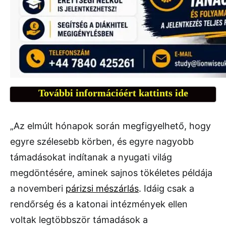
További információért kattints ide
„Az elmúlt hónapok során megfigyelhető, hogy
egyre szélesebb körben, és egyre nagyobb
támadásokat indítanak a nyugati világ
megdöntésére, aminek sajnos tökéletes példája
a novemberi
párizsi mészárlás
. Idáig csak a
rendőrség és a katonai intézmények ellen
voltak legtöbbször támadások a