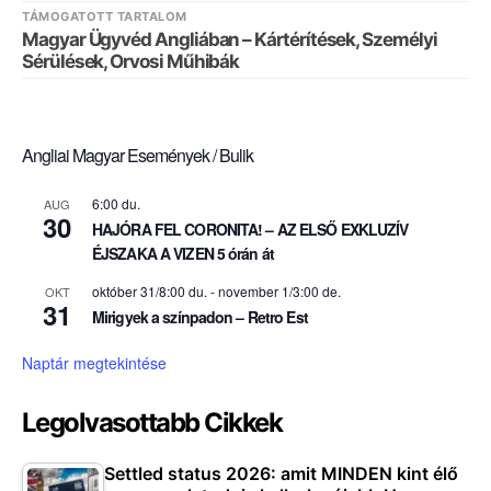
TÁMOGATOTT TARTALOM
Magyar Ügyvéd Angliában – Kártérítések, Személyi
Sérülések, Orvosi Műhibák
Angliai Magyar Események / Bulik
6:00 du.
AUG
30
HAJÓRA FEL CORONITA! – AZ ELSŐ EXKLUZÍV
ÉJSZAKA A VIZEN 5 órán át
október 31/8:00 du.
-
november 1/3:00 de.
OKT
31
Mirigyek a színpadon – Retro Est
Naptár megtekintése
Legolvasottabb Cikkek
Settled status 2026: amit MINDEN kint élő