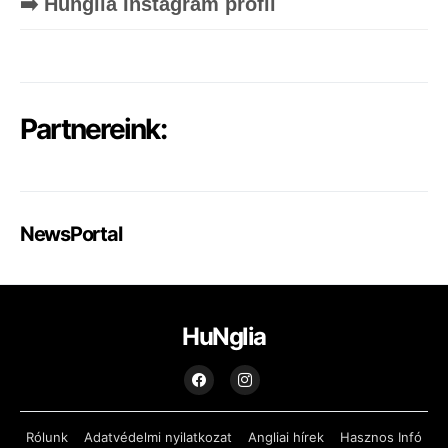
➡️ Hunglia Instagram profil
Partnereink:
NewsPortal
HuNglia
Rólunk
Adatvédelmi nyilatkozat
Angliai hírek
Hasznos Infó