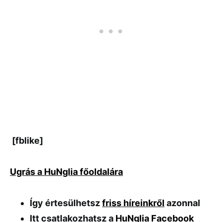
[fblike]
Ugrás a HuNglia főoldalára
Így értesülhetsz
friss híreinkről
azonnal
Itt csatlakozhatsz a
HuNglia Facebook