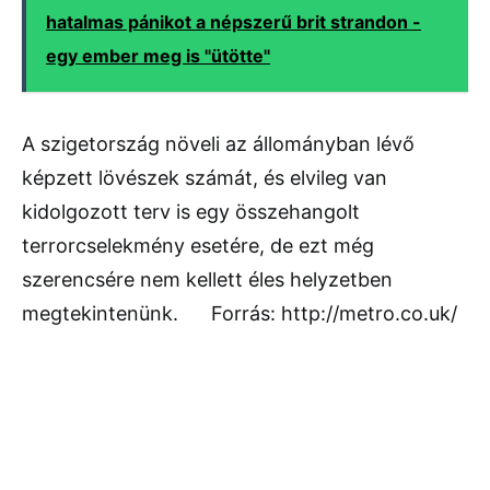
hatalmas pánikot a népszerű brit strandon -
egy ember meg is "ütötte"
A szigetország növeli az állományban lévő
képzett lövészek számát, és elvileg van
kidolgozott terv is egy összehangolt
terrorcselekmény esetére, de ezt még
szerencsére nem kellett éles helyzetben
megtekintenünk. Forrás: http://metro.co.uk/