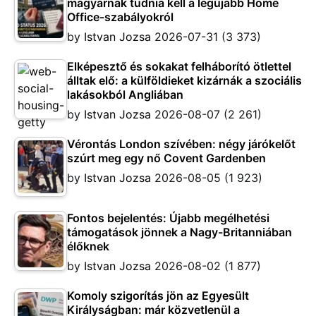
magyarnak tudnia kell a legújabb Home
Office-szabályokról
by
Istvan Jozsa
2026-07-31
(3 373)
Elképesztő és sokakat felháborító ötlettel
álltak elő: a külföldieket kizárnák a szociális
lakásokból Angliában
by
Istvan Jozsa
2026-08-07
(2 261)
Vérontás London szívében: négy járókelőt
szúrt meg egy nő Covent Gardenben
by
Istvan Jozsa
2026-08-05
(1 923)
Fontos bejelentés: Újabb megélhetési
támogatások jönnek a Nagy-Britanniában
élőknek
by
Istvan Jozsa
2026-08-02
(1 877)
Komoly szigorítás jön az Egyesült
Királyságban: már közvetlenül a