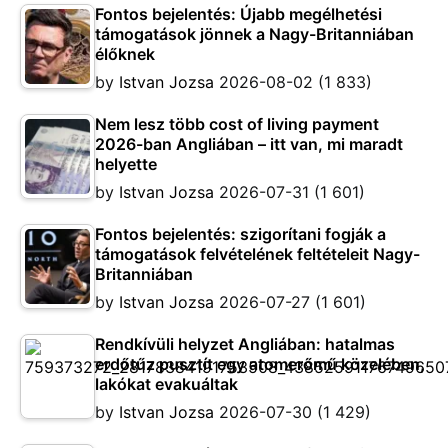
Fontos bejelentés: Újabb megélhetési
támogatások jönnek a Nagy-Britanniában
élőknek
by
Istvan Jozsa
2026-08-02
(1 833)
Nem lesz több cost of living payment
2026-ban Angliában – itt van, mi maradt
helyette
by
Istvan Jozsa
2026-07-31
(1 601)
Fontos bejelentés: szigorítani fogják a
támogatások felvételének feltételeit Nagy-
Britanniában
by
Istvan Jozsa
2026-07-27
(1 601)
Rendkívüli helyzet Angliában: hatalmas
erdőtűz pusztít egy atomerőmű közelében,
lakókat evakuáltak
by
Istvan Jozsa
2026-07-30
(1 429)