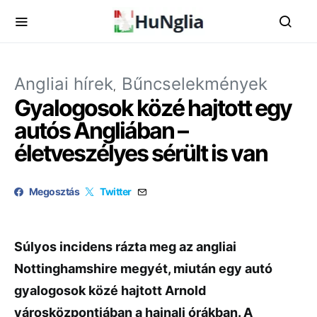
Angliai hírek
Bűncselekmények
Gyalogosok közé hajtott egy
autós Angliában –
életveszélyes sérült is van
Megosztás
Twitter
Súlyos incidens rázta meg az angliai
Nottinghamshire megyét, miután egy autó
gyalogosok közé hajtott Arnold
városközpontjában a hajnali órákban. A