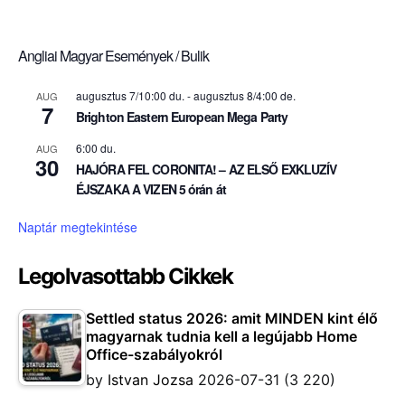
Angliai Magyar Események / Bulik
augusztus 7/10:00 du.
-
augusztus 8/4:00 de.
AUG
7
Brighton Eastern European Mega Party
6:00 du.
AUG
30
HAJÓRA FEL CORONITA! – AZ ELSŐ EXKLUZÍV
ÉJSZAKA A VIZEN 5 órán át
Naptár megtekintése
Legolvasottabb Cikkek
Settled status 2026: amit MINDEN kint élő
magyarnak tudnia kell a legújabb Home
Office-szabályokról
by
Istvan Jozsa
2026-07-31
(3 220)