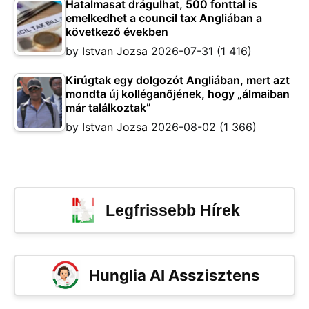
Hatalmasat drágulhat, 500 fonttal is
emelkedhet a council tax Angliában a
következő években
by
Istvan Jozsa
2026-07-31
(1 416)
Kirúgtak egy dolgozót Angliában, mert azt
mondta új kolléganőjének, hogy „álmaiban
már találkoztak”
by
Istvan Jozsa
2026-08-02
(1 366)
Legfrissebb Hírek
Hunglia AI Asszisztens