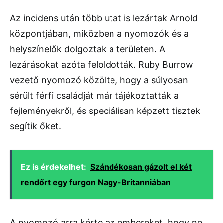
Az incidens után több utat is lezártak Arnold
központjában, miközben a nyomozók és a
helyszínelők dolgoztak a területen. A
lezárásokat azóta feloldották. Ruby Burrow
vezető nyomozó közölte, hogy a súlyosan
sérült férfi családját már tájékoztatták a
fejleményekről, és speciálisan képzett tisztek
segítik őket.
Ez is érdekelhet:
Szándékosan gázolt el két
rendőrt egy furgon Nagy-Britanniában
A nyomozó arra kérte az embereket, hogy ne