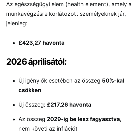
Az egészségügyi elem (health element), amely a
munkavégzésre korlátozott személyeknek jár,
jelenleg:
£423,27 havonta
2026 áprilisától:
Új igénylők esetében az összeg
50%-kal
csökken
Új összeg:
£217,26 havonta
Az összeg
2029-ig be lesz fagyasztva
,
nem követi az inflációt