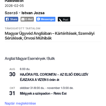
Published on
2026-02-05
Szerző -
Istvan Jozsa
E-Mail
Messenger
Post
Share
TÁMOGATOTT TARTALOM
Magyar Ügyvéd Angliában – Kártérítések, Személyi
Sérülések, Orvosi Műhibák
Angliai Magyar Események / Bulik
6:00 du.
AUG
30
HAJÓRA FEL CORONITA! – AZ ELSŐ EXKLUZÍV
ÉJSZAKA A VIZEN 5 órán át
október 31/8:00 du.
-
november 1/3:00 de.
OKT
31
Mirigyek a színpadon – Retro Est
Naptár megtekintése