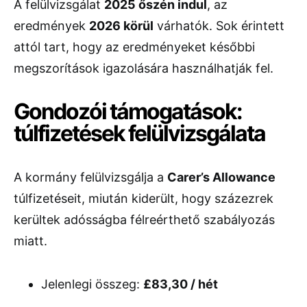
A felülvizsgálat
2025 őszén indul
, az
eredmények
2026 körül
várhatók. Sok érintett
attól tart, hogy az eredményeket későbbi
megszorítások igazolására használhatják fel.
Gondozói támogatások:
túlfizetések felülvizsgálata
A kormány felülvizsgálja a
Carer’s Allowance
túlfizetéseit, miután kiderült, hogy százezrek
kerültek adósságba félreérthető szabályozás
miatt.
Jelenlegi összeg:
£83,30 / hét