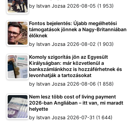
by
Istvan Jozsa
2026-08-05
(1 953)
Fontos bejelentés: Újabb megélhetési
támogatások jönnek a Nagy-Britanniában
élőknek
by
Istvan Jozsa
2026-08-02
(1 903)
Komoly szigorítás jön az Egyesült
Királyságban: már közvetlenül a
bankszámlánkhoz is hozzáférhetnek és
levonhatják a tartozásokat
by
Istvan Jozsa
2026-08-06
(1 858)
Nem lesz több cost of living payment
2026-ban Angliában – itt van, mi maradt
helyette
by
Istvan Jozsa
2026-07-31
(1 644)