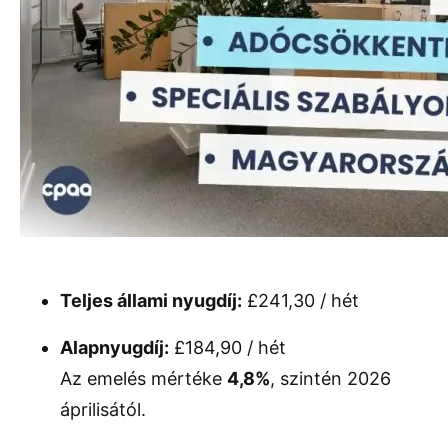
Teljes állami nyugdíj:
£241,30 / hét
Alapnyugdíj:
£184,90 / hét
Az emelés mértéke
4,8%
, szintén 2026
áprilisától.