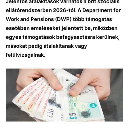
Jelentős átalakítások várhatók a brit szociális
ellátórendszerben 2026-tól. A Department for
Work and Pensions (DWP) több támogatás
esetében emeléseket jelentett be, miközben
egyes támogatások befagyasztásra kerülnek,
másokat pedig átalakítanak vagy
felülvizsgálnak.