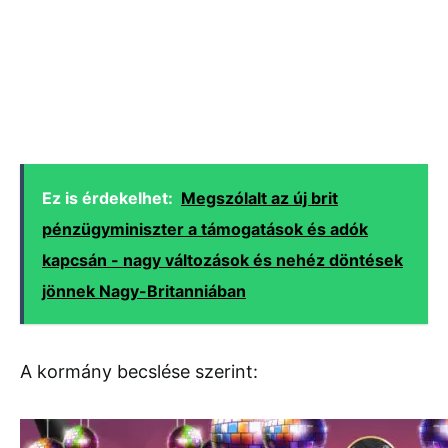
Ez is érdekelhet:
Megszólalt az új brit
pénzügyminiszter a támogatások és adók
kapcsán - nagy változások és nehéz döntések
jönnek Nagy-Britanniában
A kormány becslése szerint: