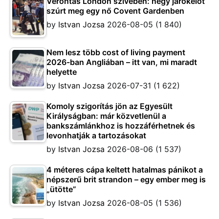
Vérontás London szívében: négy járókelőt
szúrt meg egy nő Covent Gardenben
by
Istvan Jozsa
2026-08-05
(1 840)
Nem lesz több cost of living payment
2026-ban Angliában – itt van, mi maradt
helyette
by
Istvan Jozsa
2026-07-31
(1 622)
Komoly szigorítás jön az Egyesült
Királyságban: már közvetlenül a
bankszámlánkhoz is hozzáférhetnek és
levonhatják a tartozásokat
by
Istvan Jozsa
2026-08-06
(1 537)
4 méteres cápa keltett hatalmas pánikot a
népszerű brit strandon – egy ember meg is
„ütötte”
by
Istvan Jozsa
2026-08-05
(1 536)