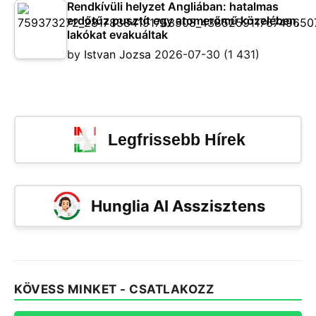
Rendkívüli helyzet Angliában: hatalmas
erdőtűz pusztít egy atomerőmű közelében,
lakókat evakuáltak
by
Istvan Jozsa
2026-07-30
(1 431)
Legfrissebb Hírek
Hunglia AI Asszisztens
KÖVESS MINKET - CSATLAKOZZ