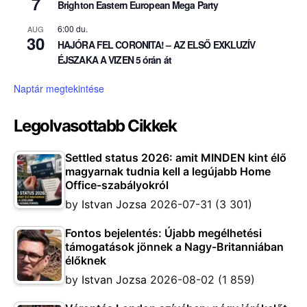
7
Brighton Eastern European Mega Party
6:00 du.
AUG
30
HAJÓRA FEL CORONITA! – AZ ELSŐ EXKLUZÍV
ÉJSZAKA A VIZEN 5 órán át
Naptár megtekintése
Legolvasottabb Cikkek
Settled status 2026: amit MINDEN kint élő
magyarnak tudnia kell a legújabb Home
Office-szabályokról
by
Istvan Jozsa
2026-07-31
(3 301)
Fontos bejelentés: Újabb megélhetési
támogatások jönnek a Nagy-Britanniában
élőknek
by
Istvan Jozsa
2026-08-02
(1 859)