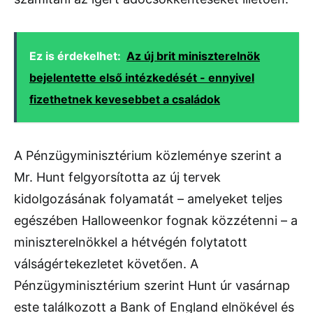
Ez is érdekelhet:
Az új brit miniszterelnök
bejelentette első intézkedését - ennyivel
fizethetnek kevesebbet a családok
A Pénzügyminisztérium közleménye szerint a
Mr. Hunt felgyorsította az új tervek
kidolgozásának folyamatát – amelyeket teljes
egészében Halloweenkor fognak közzétenni – a
miniszterelnökkel a hétvégén folytatott
válságértekezletet követően. A
Pénzügyminisztérium szerint Hunt úr vasárnap
este találkozott a Bank of England elnökével és