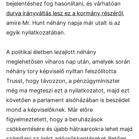
bejelentéshez fog hasonlítani, és várhatóan
durva irányváltás lesz ez a kormány részéről
,
amire Mr. Hunt néhány napja már utalt is az
egyik nyilatkozatában.
A politikai életben lezajlott néhány
meglehetősen viharos nap után, amelyek során
néhány tory képviselő nyíltan felszólította
Trusst, hogy távozzon, a pénzügyminiszter
még ma megteszi ezt a nyilatkozatot, majd ezt
követően a parlament alsóházában is beszédet
mond a képviselőknek. Már előre
figyelmeztetett, hogy a beruházások
csökkentésére és újabb hátraarcokra lehet majd
számítani az ígért adócsökkentéseket illetően.