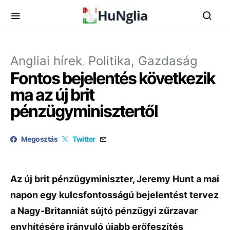
Angliai hírek
Politika, Gazdaság
Fontos bejelentés következik
ma az új brit
pénzügyminisztertől
Megosztás
Twitter
Az új brit pénzügyminiszter, Jeremy Hunt a mai
napon egy kulcsfontosságú bejelentést tervez
a Nagy-Britanniát sújtó pénzügyi zűrzavar
enyhítésére irányuló újabb erőfeszítés