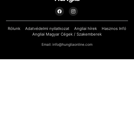
Rólunk
Adatvédelmi nyilatkozat
Angliai hírek
Hasznos Infó
Angliai Magyar Cégek / Szakemberek
Email: info@hungliaonline.com