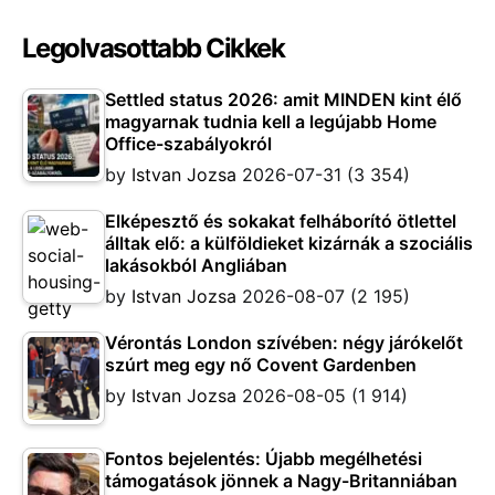
Legolvasottabb Cikkek
Settled status 2026: amit MINDEN kint élő
magyarnak tudnia kell a legújabb Home
Office-szabályokról
by
Istvan Jozsa
2026-07-31
(3 354)
Elképesztő és sokakat felháborító ötlettel
álltak elő: a külföldieket kizárnák a szociális
lakásokból Angliában
by
Istvan Jozsa
2026-08-07
(2 195)
Vérontás London szívében: négy járókelőt
szúrt meg egy nő Covent Gardenben
by
Istvan Jozsa
2026-08-05
(1 914)
Fontos bejelentés: Újabb megélhetési
támogatások jönnek a Nagy-Britanniában