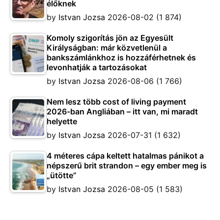
élőknek
by
Istvan Jozsa
2026-08-02
(1 874)
Komoly szigorítás jön az Egyesült
Királyságban: már közvetlenül a
bankszámlánkhoz is hozzáférhetnek és
levonhatják a tartozásokat
by
Istvan Jozsa
2026-08-06
(1 766)
Nem lesz több cost of living payment
2026-ban Angliában – itt van, mi maradt
helyette
by
Istvan Jozsa
2026-07-31
(1 632)
4 méteres cápa keltett hatalmas pánikot a
népszerű brit strandon – egy ember meg is
„ütötte”
by
Istvan Jozsa
2026-08-05
(1 583)