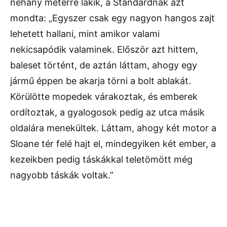
néhány méterre lakik, a Standardnak azt
mondta: „Egyszer csak egy nagyon hangos zajt
lehetett hallani, mint amikor valami
nekicsapódik valaminek. Először azt hittem,
baleset történt, de aztán láttam, ahogy egy
jármű éppen be akarja törni a bolt ablakát.
Körülötte mopedek várakoztak, és emberek
ordítoztak, a gyalogosok pedig az utca másik
oldalára menekültek. Láttam, ahogy két motor a
Sloane tér felé hajt el, mindegyiken két ember, a
kezeikben pedig táskákkal teletömött még
nagyobb táskák voltak.”