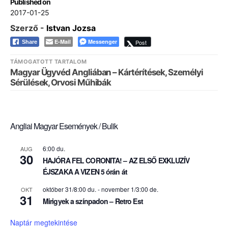
Published on
2017-01-25
Szerző -
Istvan Jozsa
E-Mail
Messenger
Post
Share
TÁMOGATOTT TARTALOM
Magyar Ügyvéd Angliában – Kártérítések, Személyi
Sérülések, Orvosi Műhibák
Angliai Magyar Események / Bulik
6:00 du.
AUG
30
HAJÓRA FEL CORONITA! – AZ ELSŐ EXKLUZÍV
ÉJSZAKA A VIZEN 5 órán át
október 31/8:00 du.
-
november 1/3:00 de.
OKT
31
Mirigyek a színpadon – Retro Est
Naptár megtekintése