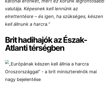
katonai erőnket, mert ez korunk legfontosabb
valutája. Képesnek kell lennünk az
elrettentésre – és igen, ha szükséges, készen
kell állnunk a harcra.”
Brit hadihajók az Észak-
Atlanti térségben