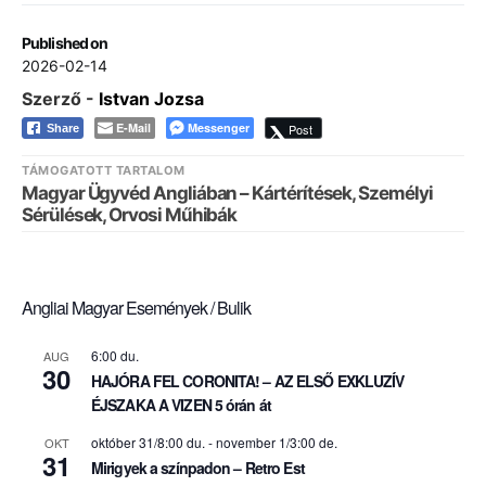
Published on
2026-02-14
Szerző -
Istvan Jozsa
E-Mail
Messenger
Post
Share
TÁMOGATOTT TARTALOM
Magyar Ügyvéd Angliában – Kártérítések, Személyi
Sérülések, Orvosi Műhibák
Angliai Magyar Események / Bulik
6:00 du.
AUG
30
HAJÓRA FEL CORONITA! – AZ ELSŐ EXKLUZÍV
ÉJSZAKA A VIZEN 5 órán át
október 31/8:00 du.
-
november 1/3:00 de.
OKT
31
Mirigyek a színpadon – Retro Est