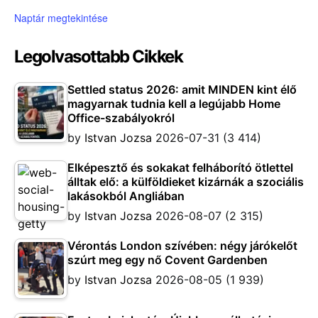
Naptár megtekintése
Legolvasottabb Cikkek
Settled status 2026: amit MINDEN kint élő
magyarnak tudnia kell a legújabb Home
Office-szabályokról
by
Istvan Jozsa
2026-07-31
(3 414)
Elképesztő és sokakat felháborító ötlettel
álltak elő: a külföldieket kizárnák a szociális
lakásokból Angliában
by
Istvan Jozsa
2026-08-07
(2 315)
Vérontás London szívében: négy járókelőt
szúrt meg egy nő Covent Gardenben
by
Istvan Jozsa
2026-08-05
(1 939)