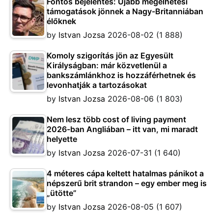
Fontos bejelentés: Újabb megélhetési
támogatások jönnek a Nagy-Britanniában
élőknek
by
Istvan Jozsa
2026-08-02
(1 888)
Komoly szigorítás jön az Egyesült
Királyságban: már közvetlenül a
bankszámlánkhoz is hozzáférhetnek és
levonhatják a tartozásokat
by
Istvan Jozsa
2026-08-06
(1 803)
Nem lesz több cost of living payment
2026-ban Angliában – itt van, mi maradt
helyette
by
Istvan Jozsa
2026-07-31
(1 640)
4 méteres cápa keltett hatalmas pánikot a
népszerű brit strandon – egy ember meg is
„ütötte”
by
Istvan Jozsa
2026-08-05
(1 607)