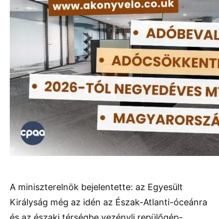
A miniszterelnök bejelentette: az Egyesült
Királyság még az idén az Észak-Atlanti-óceánra
és az északi térségbe vezényli repülőgép-