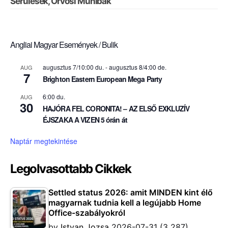
Sérülések, Orvosi Műhibák
Angliai Magyar Események / Bulik
augusztus 7/10:00 du.
-
augusztus 8/4:00 de.
AUG
7
Brighton Eastern European Mega Party
6:00 du.
AUG
30
HAJÓRA FEL CORONITA! – AZ ELSŐ EXKLUZÍV
ÉJSZAKA A VIZEN 5 órán át
Naptár megtekintése
Legolvasottabb Cikkek
Settled status 2026: amit MINDEN kint élő
magyarnak tudnia kell a legújabb Home
Office-szabályokról
by
Istvan Jozsa
2026-07-31
(3 287)