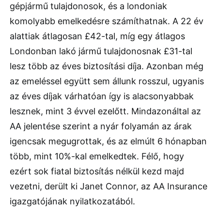
gépjármű tulajdonosok, és a londoniak
komolyabb emelkedésre számíthatnak. A 22 év
alattiak átlagosan £42-tal, míg egy átlagos
Londonban lakó jármű tulajdonosnak £31-tal
lesz több az éves biztosítási díja. Azonban még
az emeléssel együtt sem állunk rosszul, ugyanis
az éves díjak várhatóan így is alacsonyabbak
lesznek, mint 3 évvel ezelőtt. Mindazonáltal az
AA jelentése szerint a nyár folyamán az árak
igencsak megugrottak, és az elmúlt 6 hónapban
több, mint 10%-kal emelkedtek. Félő, hogy
ezért sok fiatal biztosítás nélkül kezd majd
vezetni, derült ki Janet Connor, az AA Insurance
igazgatójának nyilatkozatából.