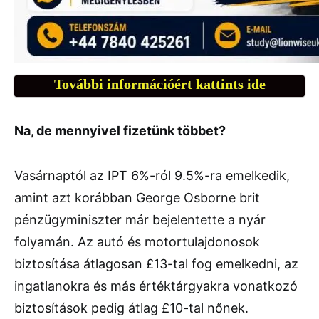
További információért kattints ide
Na, de mennyivel fizetünk többet?
Vasárnaptól az IPT 6%-ról 9.5%-ra emelkedik,
amint azt korábban George Osborne brit
pénzügyminiszter már bejelentette a nyár
folyamán. Az autó és motortulajdonosok
biztosítása átlagosan £13-tal fog emelkedni, az
ingatlanokra és más értéktárgyakra vonatkozó
biztosítások pedig átlag £10-tal nőnek.