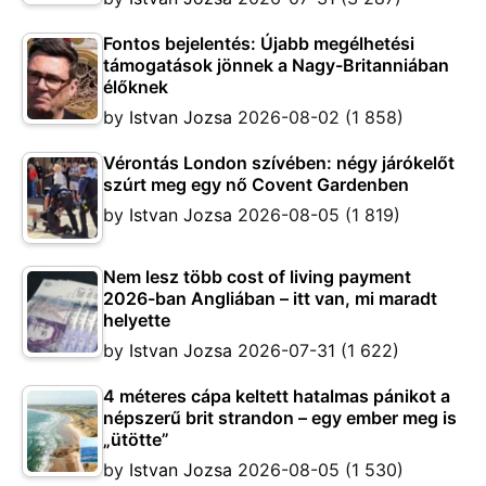
Fontos bejelentés: Újabb megélhetési
támogatások jönnek a Nagy-Britanniában
élőknek
by
Istvan Jozsa
2026-08-02
(1 858)
Vérontás London szívében: négy járókelőt
szúrt meg egy nő Covent Gardenben
by
Istvan Jozsa
2026-08-05
(1 819)
Nem lesz több cost of living payment
2026-ban Angliában – itt van, mi maradt
helyette
by
Istvan Jozsa
2026-07-31
(1 622)
4 méteres cápa keltett hatalmas pánikot a
népszerű brit strandon – egy ember meg is
„ütötte”
by
Istvan Jozsa
2026-08-05
(1 530)