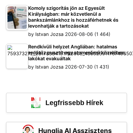
Komoly szigorítás jön az Egyesült
Királyságban: már közvetlenül a
bankszámlánkhoz is hozzáférhetnek és
levonhatják a tartozásokat
by
Istvan Jozsa
2026-08-06
(1 464)
Rendkívüli helyzet Angliában: hatalmas
erdőtűz pusztít egy atomerőmű közelében,
lakókat evakuáltak
by
Istvan Jozsa
2026-07-30
(1 431)
Legfrissebb Hírek
Hunglia AI Asszisztens