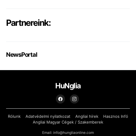
Partnereink:
NewsPortal
HuNglia
Rólunk
Adatvédelmi nyilatkozat
Angliai hírek
Hasznos Infó
Angliai Magyar Cégek / Szakemberek
Email: info@hungliaonline.com