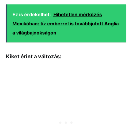
Ez is érdekelhet:
Hihetetlen mérkőzés
Mexikóban: tíz emberrel is továbbjutott Anglia
a világbajnokságon
Kiket érint a változás: