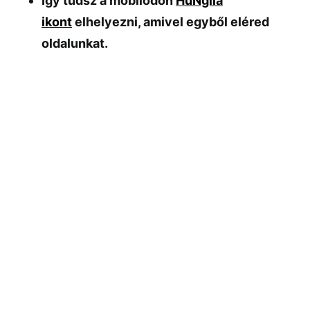
Így tudsz a mobilodon
HuNglia
ikont
elhelyezni, amivel egyből eléred
oldalunkat.