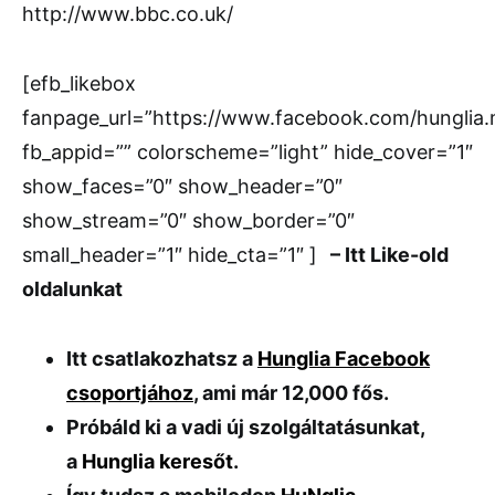
http://www.bbc.co.uk/
[efb_likebox
fanpage_url=”https://www.facebook.com/hunglia
fb_appid=”” colorscheme=”light” hide_cover=”1″
show_faces=”0″ show_header=”0″
show_stream=”0″ show_border=”0″
small_header=”1″ hide_cta=”1″ ]
– Itt Like-old
oldalunkat
Itt csatlakozhatsz a
Hunglia Facebook
csoportjához
, ami már 12,000 fős.
Próbáld ki a vadi új szolgáltatásunkat,
a
Hunglia keresőt
.