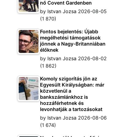
nő Covent Gardenben
by
Istvan Jozsa
2026-08-05
(1 870)
Fontos bejelentés: Újabb
megélhetési támogatások
jönnek a Nagy-Britanniában
élőknek
by
Istvan Jozsa
2026-08-02
(1 862)
Komoly szigorítás jön az
Egyesült Királyságban: már
közvetlenül a
bankszámlánkhoz is
hozzáférhetnek és
levonhatják a tartozásokat
by
Istvan Jozsa
2026-08-06
(1 674)