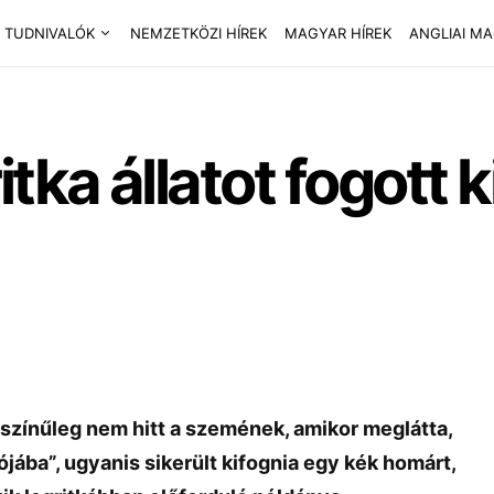
 TUDNIVALÓK
NEMZETKÖZI HÍREK
MAGYAR HÍREK
ANGLIAI M
tka állatot fogott k
ószínűleg nem hitt a szemének, amikor meglátta,
ójába”, ugyanis sikerült kifognia egy kék homárt,