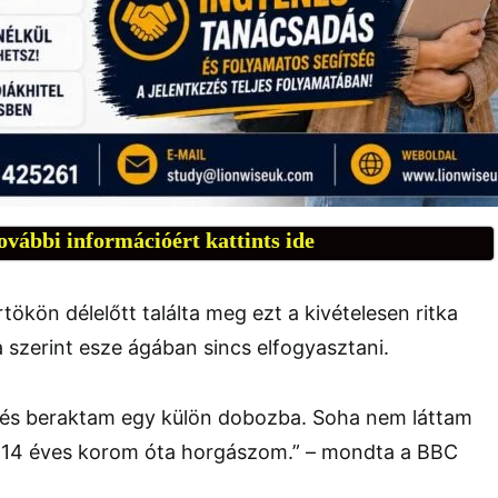
ovábbi információért kattints ide
ökön délelőtt találta meg ezt a kivételesen ritka
a szerint esze ágában sincs elfogyasztani.
 és beraktam egy külön dobozba. Soha nem láttam
r 14 éves korom óta horgászom.” – mondta a BBC