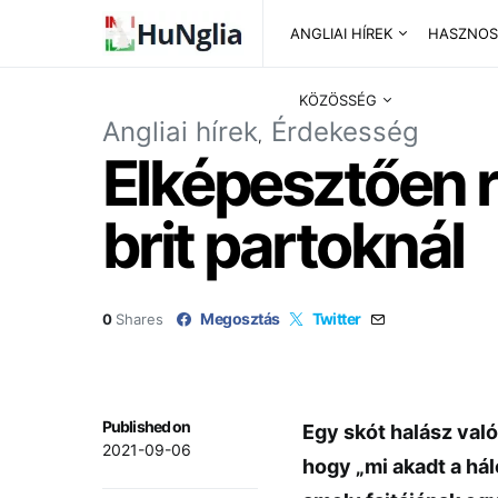
ANGLIAI HÍREK
HASZNOS
KÖZÖSSÉG
Angliai hírek
Érdekesség
Elképesztően ri
brit partoknál
Megosztás
Twitter
0
Shares
Published on
Egy skót halász val
2021-09-06
hogy „mi akadt a hál