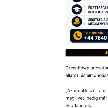
T
Greenhowe úr csütört
állatot, és elmondás
„Azonnal kiszúrtam,
még ilyet, pedig má
Scotlandnak.