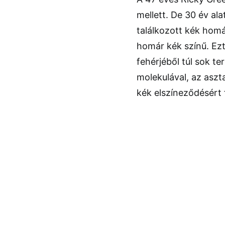
mellett. De 30 év al
találkozott kék homá
homár kék színű. Ezt
fehérjéből túl sok te
molekulával, az aszt
kék elszíneződésért f