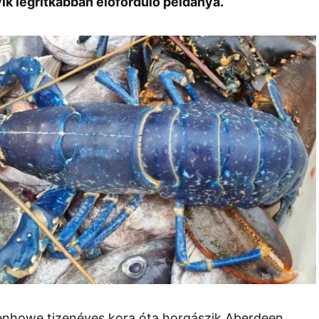
ik legritkábban előforduló példánya.
enhowe tizenéves kora óta horgászik Aberdeen