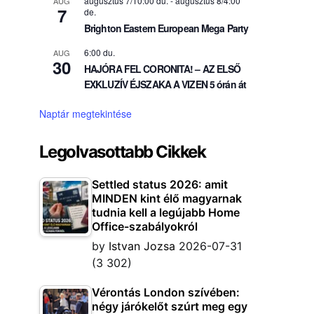
augusztus 7/10:00 du.
-
augusztus 8/4:00
AUG
7
de.
Brighton Eastern European Mega Party
6:00 du.
AUG
30
HAJÓRA FEL CORONITA! – AZ ELSŐ
EXKLUZÍV ÉJSZAKA A VIZEN 5 órán át
Naptár megtekintése
Legolvasottabb Cikkek
Settled status 2026: amit
MINDEN kint élő magyarnak
tudnia kell a legújabb Home
Office-szabályokról
by
Istvan Jozsa
2026-07-31
(3 302)
Vérontás London szívében:
négy járókelőt szúrt meg egy