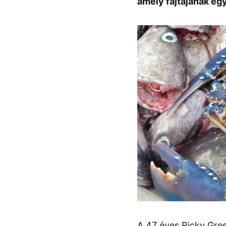
amely fajtájának egy
A 47 éves Ricky Gre