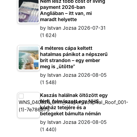
Nem lesz több cost of living
payment 2026-ban
Angliában – itt van, mi
maradt helyette
by
Istvan Jozsa
2026-07-31
(1 624)
4 méteres cápa keltett
hatalmas pánikot a népszerű
brit strandon – egy ember
meg is „ütötte”
by
Istvan Jozsa
2026-08-05
(1 548)
Kaszás halálnak öltözött egy
férfi, felmászott egy NHS
kórház tetejére és a
betegeket bámulta némán
by
Istvan Jozsa
2026-08-05
(1 440)