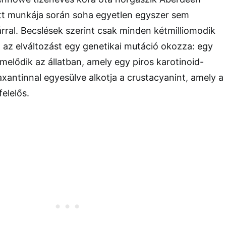
att munkája során soha egyetlen egyszer sem
rral. Becslések szerint csak minden kétmilliomodik
 az elváltozást egy genetikai mutáció okozza: egy
rmelődik az állatban, amely egy piros karotinoid-
axantinnal egyesülve alkotja a crustacyanint, amely a
elelős.