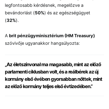
legfontosabb kérdésnek, megelőzve a
bevándorlást (
50%
) és az egészségügyet
(
32%
).
A
brit pénzügyminisztérium (HM Treasury)
szóvivője ugyanakkor hangsúlyozta:
„Az életszínvonal ma magasabb, mint az előző
parlamenti ciklusban volt, és a reálbérek az új
kormány első évében gyorsabban nőttek, mint
az előző kormány teljes első évtizedében.”