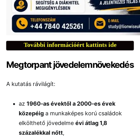
További információért kattints ide
Megtorpant jövedelemnövekedés
A kutatás rávilágít:
az
1960-as évektől a 2000-es évek
közepéig
a munkaképes korú családok
elkölthető jövedelme
évi átlag 1,8
százalékkal nőtt
,