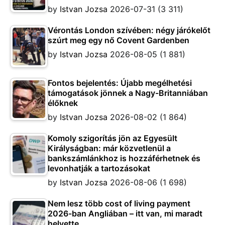
by
Istvan Jozsa
2026-07-31
(3 311)
Vérontás London szívében: négy járókelőt
szúrt meg egy nő Covent Gardenben
by
Istvan Jozsa
2026-08-05
(1 881)
Fontos bejelentés: Újabb megélhetési
támogatások jönnek a Nagy-Britanniában
élőknek
by
Istvan Jozsa
2026-08-02
(1 864)
Komoly szigorítás jön az Egyesült
Királyságban: már közvetlenül a
bankszámlánkhoz is hozzáférhetnek és
levonhatják a tartozásokat
by
Istvan Jozsa
2026-08-06
(1 698)
Nem lesz több cost of living payment
2026-ban Angliában – itt van, mi maradt
helyette