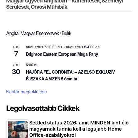
Magyar Ügyvéd Angliában – Kártérítések, Személyi
Sérülések, Orvosi Műhibák
Angliai Magyar Események / Bulik
augusztus 7/10:00 du.
-
augusztus 8/4:00 de.
AUG
7
Brighton Eastern European Mega Party
6:00 du.
AUG
30
HAJÓRA FEL CORONITA! – AZ ELSŐ EXKLUZÍV
ÉJSZAKA A VIZEN 5 órán át
Naptár megtekintése
Legolvasottabb Cikkek
Settled status 2026: amit MINDEN kint élő
magyarnak tudnia kell a legújabb Home
Office-szabályokról