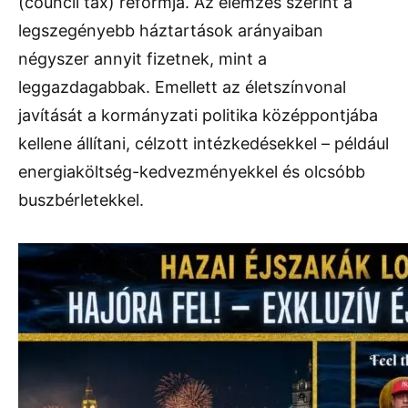
(council tax) reformja. Az elemzés szerint a
legszegényebb háztartások arányaiban
négyszer annyit fizetnek, mint a
leggazdagabbak. Emellett az életszínvonal
javítását a kormányzati politika középpontjába
kellene állítani, célzott intézkedésekkel – például
energiaköltség-kedvezményekkel és olcsóbb
buszbérletekkel.