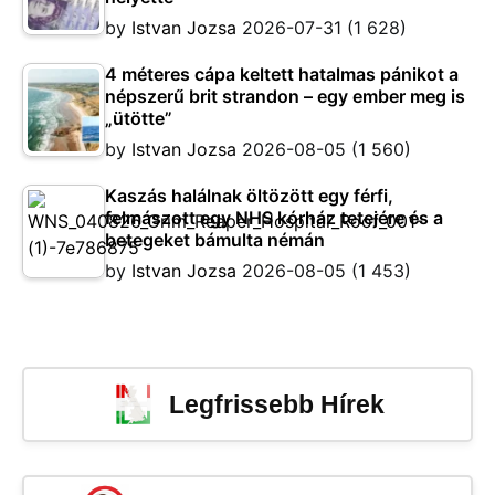
by
Istvan Jozsa
2026-07-31
(1 628)
4 méteres cápa keltett hatalmas pánikot a
népszerű brit strandon – egy ember meg is
„ütötte”
by
Istvan Jozsa
2026-08-05
(1 560)
Kaszás halálnak öltözött egy férfi,
felmászott egy NHS kórház tetejére és a
betegeket bámulta némán
by
Istvan Jozsa
2026-08-05
(1 453)
Legfrissebb Hírek