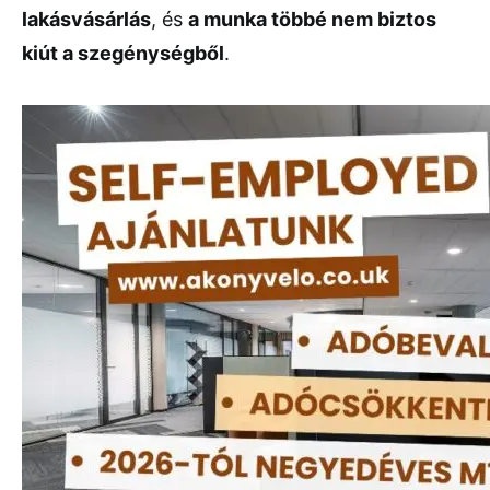
lakásvásárlás
, és
a munka többé nem biztos
kiút a szegénységből
.