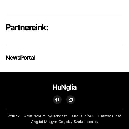
Partnereink:
NewsPortal
HuNglia
Rólunk
Adatvédelmi nyilatkozat
Angliai hírek
Hasznos Infó
Angliai Magyar Cégek / Szakemberek