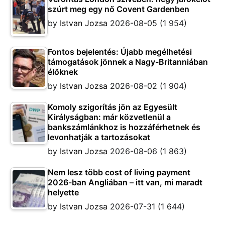
szúrt meg egy nő Covent Gardenben
by
Istvan Jozsa
2026-08-05
(1 954)
Fontos bejelentés: Újabb megélhetési
támogatások jönnek a Nagy-Britanniában
élőknek
by
Istvan Jozsa
2026-08-02
(1 904)
Komoly szigorítás jön az Egyesült
Királyságban: már közvetlenül a
bankszámlánkhoz is hozzáférhetnek és
levonhatják a tartozásokat
by
Istvan Jozsa
2026-08-06
(1 863)
Nem lesz több cost of living payment
2026-ban Angliában – itt van, mi maradt
helyette
by
Istvan Jozsa
2026-07-31
(1 644)