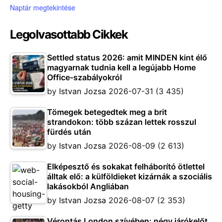
Naptár megtekintése
Legolvasottabb Cikkek
Settled status 2026: amit MINDEN kint élő
magyarnak tudnia kell a legújabb Home
Office-szabályokról
by
Istvan Jozsa
2026-07-31
(3 435)
Tömegek betegedtek meg a brit
strandokon: több százan lettek rosszul
fürdés után
by
Istvan Jozsa
2026-08-09
(2 613)
Elképesztő és sokakat felháborító ötlettel
álltak elő: a külföldieket kizárnák a szociális
lakásokból Angliában
by
Istvan Jozsa
2026-08-07
(2 353)
Vérontás London szívében: négy járókelőt