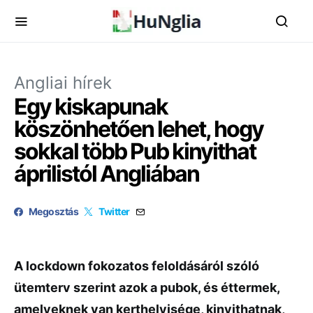
Angliai hírek
Egy kiskapunak
köszönhetően lehet, hogy
sokkal több Pub kinyithat
áprilistól Angliában
Megosztás
Twitter
A lockdown fokozatos feloldásáról szóló
ütemterv szerint azok a pubok, és éttermek,
amelyeknek van kerthelyisége, kinyithatnak,