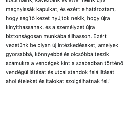
kocsmáink, kávézóink és éttermeink újra
megnyissák kapuikat, és ezért elhatároztam,
hogy segítő kezet nyújtok nekik, hogy újra
kinyithassanak, és a személyzet újra
biztonságosan munkába állhasson. Ezért
vezetünk be olyan új intézkedéseket, amelyek
gyorsabbá, könnyebbé és olcsóbbá teszik
számukra a vendégek kint a szabadban történő
vendégül látását és utcai standok felállítását
ahol ételeket és italokat szolgálhatnak fel.”