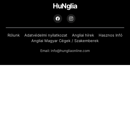
HuNglia
Rólunk
Adatvédelmi nyilatkozat
Angliai hírek
Hasznos Infó
Angliai Magyar Cégek / Szakemberek
Email: info@hungliaonline.com