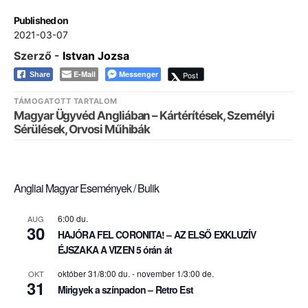
Published on
2021-03-07
Szerző -
Istvan Jozsa
E-Mail
Messenger
Post
Share
TÁMOGATOTT TARTALOM
Magyar Ügyvéd Angliában – Kártérítések, Személyi
Sérülések, Orvosi Műhibák
Angliai Magyar Események / Bulik
6:00 du.
AUG
30
HAJÓRA FEL CORONITA! – AZ ELSŐ EXKLUZÍV
ÉJSZAKA A VIZEN 5 órán át
október 31/8:00 du.
-
november 1/3:00 de.
OKT
31
Mirigyek a színpadon – Retro Est