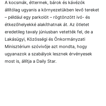
A kocsmák, éttermek, bárok és kávézók
állítólag ugyanis a környezetükben levő tereket
– például egy parkolót – rögtönzött ivó- és
étkezőhelyekké alakíthatnak át. Az ötletet
eredetileg tavaly júniusban vetették fel, de a
Lakásügyi, Közösségi és Önkormányzati
Minisztérium szóvivője azt mondta, hogy
ugyanazok a szabályok lesznek érvényesek
most is, állítja a Daily Star.