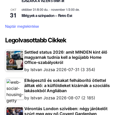
ÉJSZAKA A VIZEN 5 órán át
október 31/8:00 du.
-
november 1/3:00 de.
OKT
31
Mirigyek a színpadon – Retro Est
Naptár megtekintése
Legolvasottabb Cikkek
Settled status 2026: amit MINDEN kint élő
magyarnak tudnia kell a legújabb Home
Office-szabályokról
by
Istvan Jozsa
2026-07-31
(3 354)
Elképesztő és sokakat felháborító ötlettel
álltak elő: a külföldieket kizárnák a szociális
lakásokból Angliában
by
Istvan Jozsa
2026-08-07
(2 185)
Vérontás London szívében: négy járókelőt
szúrt meg egy nő Covent Gardenben