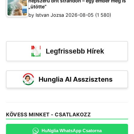
népszerű brit strandon – egy ember meg is
„ütötte”
by
Istvan Jozsa
2026-08-05
(1 580)
Legfrissebb Hírek
Hunglia AI Asszisztens
KÖVESS MINKET - CSATLAKOZZ
HuNglia WhatsApp Csatorna