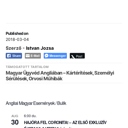
Published on
2018-03-04
Szerző -
Istvan Jozsa
E-Mail
Messenger
Post
Share
TÁMOGATOTT TARTALOM
Magyar Ügyvéd Angliában – Kártérítések, Személyi
Sérülések, Orvosi Műhibák
Angliai Magyar Események / Bulik
6:00 du.
AUG
30
HAJÓRA FEL CORONITA! – AZ ELSŐ EXKLUZÍV