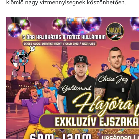
kiömlő nagy vízmennyiségnek köszönhetően.