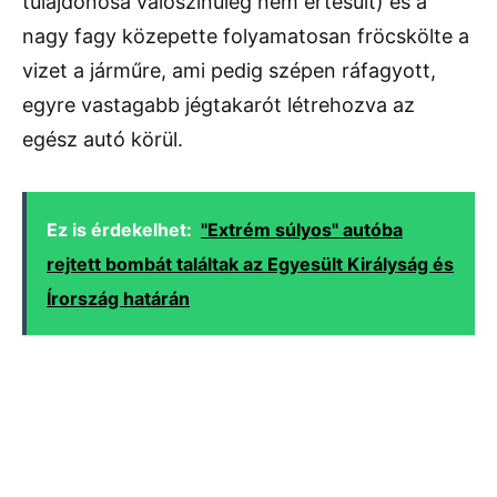
tulajdonosa valószínűleg nem értesült) és a
nagy fagy közepette folyamatosan fröcskölte a
vizet a járműre, ami pedig szépen ráfagyott,
egyre vastagabb jégtakarót létrehozva az
egész autó körül.
Ez is érdekelhet:
"Extrém súlyos" autóba
rejtett bombát találtak az Egyesült Királyság és
Írország határán