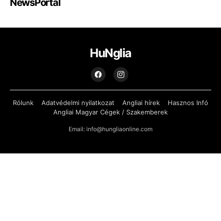
NewsPortal
HuNglia
Rólunk
Adatvédelmi nyilatkozat
Angliai hírek
Hasznos Infó
Angliai Magyar Cégek / Szakemberek
Email: info@hungliaonline.com