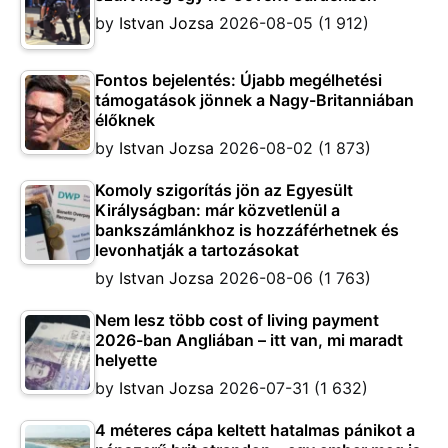
by
Istvan Jozsa
2026-08-05
(1 912)
Fontos bejelentés: Újabb megélhetési
támogatások jönnek a Nagy-Britanniában
élőknek
by
Istvan Jozsa
2026-08-02
(1 873)
Komoly szigorítás jön az Egyesült
Királyságban: már közvetlenül a
bankszámlánkhoz is hozzáférhetnek és
levonhatják a tartozásokat
by
Istvan Jozsa
2026-08-06
(1 763)
Nem lesz több cost of living payment
2026-ban Angliában – itt van, mi maradt
helyette
by
Istvan Jozsa
2026-07-31
(1 632)
4 méteres cápa keltett hatalmas pánikot a