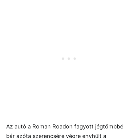
Az autó a Roman Roadon fagyott jégtömbbé
bár azóta szerencsére végre enyhült a