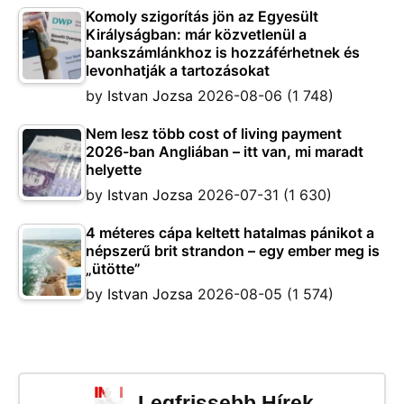
Komoly szigorítás jön az Egyesült
Királyságban: már közvetlenül a
bankszámlánkhoz is hozzáférhetnek és
levonhatják a tartozásokat
by
Istvan Jozsa
2026-08-06
(1 748)
Nem lesz több cost of living payment
2026-ban Angliában – itt van, mi maradt
helyette
by
Istvan Jozsa
2026-07-31
(1 630)
4 méteres cápa keltett hatalmas pánikot a
népszerű brit strandon – egy ember meg is
„ütötte”
by
Istvan Jozsa
2026-08-05
(1 574)
Legfrissebb Hírek