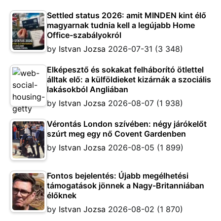
Settled status 2026: amit MINDEN kint élő
magyarnak tudnia kell a legújabb Home
Office-szabályokról
by
Istvan Jozsa
2026-07-31
(3 348)
Elképesztő és sokakat felháborító ötlettel
álltak elő: a külföldieket kizárnák a szociális
lakásokból Angliában
by
Istvan Jozsa
2026-08-07
(1 938)
Vérontás London szívében: négy járókelőt
szúrt meg egy nő Covent Gardenben
by
Istvan Jozsa
2026-08-05
(1 899)
Fontos bejelentés: Újabb megélhetési
támogatások jönnek a Nagy-Britanniában
élőknek
by
Istvan Jozsa
2026-08-02
(1 870)