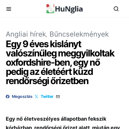
Angliai hírek
Bűncselekmények
Egy 9 éves kislányt
valószínűleg meggyilkoltak
oxfordshire-ben, egy nő
pedig az életéért küzd
rendőrségi őrizetben
Megosztás
Twitter
Egy nő életveszélyes állapotban fekszik
kórházban, rendőrségi őrizet alatt, miután egy