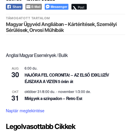
E-Mail
Messenger
Post
Share
TÁMOGATOTT TARTALOM
Magyar Ügyvéd Angliában – Kártérítések, Személyi
Sérülések, Orvosi Műhibák
Angliai Magyar Események / Bulik
6:00 du.
AUG
30
HAJÓRA FEL CORONITA! – AZ ELSŐ EXKLUZÍV
ÉJSZAKA A VIZEN 5 órán át
október 31/8:00 du.
-
november 1/3:00 de.
OKT
31
Mirigyek a színpadon – Retro Est
Naptár megtekintése
Legolvasottabb Cikkek