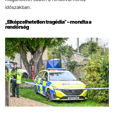
időszakban.
„Elképzelhetetlen tragédia” – mondta a
rendőrség