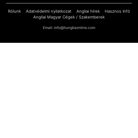
Rólunk
Adatvédelmi nyilatkozat
Angliai hírek
Hasznos Infó
Angliai Magyar Cégek / Szakemberek
Email: info@hungliaonline.com