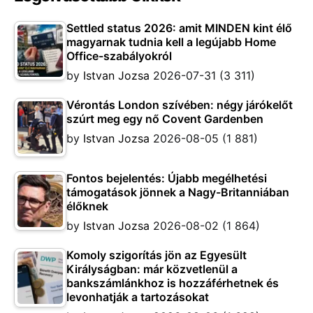
Settled status 2026: amit MINDEN kint élő
magyarnak tudnia kell a legújabb Home
Office-szabályokról
by
Istvan Jozsa
2026-07-31
(3 311)
Vérontás London szívében: négy járókelőt
szúrt meg egy nő Covent Gardenben
by
Istvan Jozsa
2026-08-05
(1 881)
Fontos bejelentés: Újabb megélhetési
támogatások jönnek a Nagy-Britanniában
élőknek
by
Istvan Jozsa
2026-08-02
(1 864)
Komoly szigorítás jön az Egyesült
Királyságban: már közvetlenül a
bankszámlánkhoz is hozzáférhetnek és
levonhatják a tartozásokat