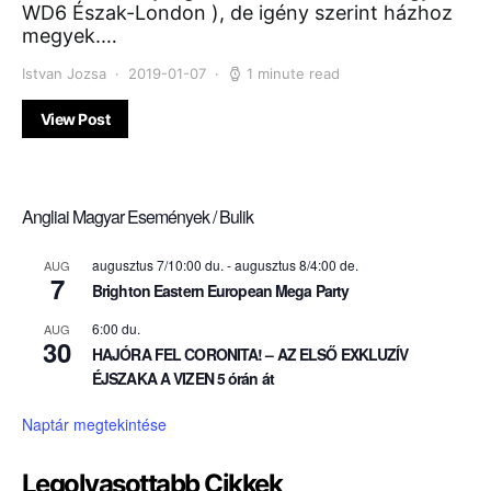
WD6 Észak-London ), de igény szerint házhoz
megyek.…
Istvan Jozsa
2019-01-07
1 minute read
View Post
Angliai Magyar Események / Bulik
augusztus 7/10:00 du.
-
augusztus 8/4:00 de.
AUG
7
Brighton Eastern European Mega Party
6:00 du.
AUG
30
HAJÓRA FEL CORONITA! – AZ ELSŐ EXKLUZÍV
ÉJSZAKA A VIZEN 5 órán át
Naptár megtekintése
Legolvasottabb Cikkek