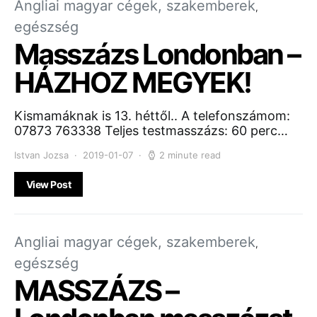
Angliai magyar cégek, szakemberek
egészség
Masszázs Londonban –
HÁZHOZ MEGYEK!
Kismamáknak is 13. héttől.. A telefonszámom:
07873 763338 Teljes testmasszázs: 60 perc…
Istvan Jozsa
2019-01-07
2 minute read
View Post
Angliai magyar cégek, szakemberek
egészség
MASSZÁZS –