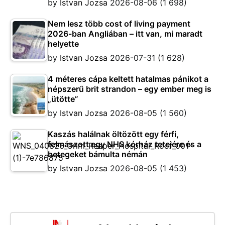
by
Istvan Jozsa
2026-08-06
(1 698)
Nem lesz több cost of living payment
2026-ban Angliában – itt van, mi maradt
helyette
by
Istvan Jozsa
2026-07-31
(1 628)
4 méteres cápa keltett hatalmas pánikot a
népszerű brit strandon – egy ember meg is
„ütötte”
by
Istvan Jozsa
2026-08-05
(1 560)
Kaszás halálnak öltözött egy férfi,
felmászott egy NHS kórház tetejére és a
betegeket bámulta némán
by
Istvan Jozsa
2026-08-05
(1 453)