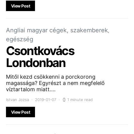
View Post
Angliai magyar cégek, szakemberek
egészség
Csontkovács
Londonban
Mitől kezd csökkenni a porckorong
magassága? Egyrészt a nem megfelelő
víztartalom miatt.…
Istvan Jozsa
2019-01-07
1 minute read
View Post