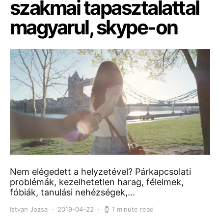
szakmai tapasztalattal
magyarul, skype-on
Nem elégedett a helyzetével? Párkapcsolati
problémák, kezelhetetlen harag, félelmek,
fóbiák, tanulási nehézségek,…
Istvan Jozsa
2019-04-22
1 minute read